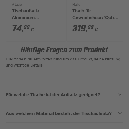
Vitavia
Halls
Tischaufsatz
Tisch für
Aluminium
Gewächshaus 'Qube
smaragdfarben 121 x
68' schwarz 244 x 64
74
,
319
,
99
99
€
€
28 x 39 cm
x 9 cm
Häufige Fragen zum Produkt
Hier findest du Antworten rund um das Produkt, seine Nutzung
und wichtige Details.
Für welche Tische ist der Aufsatz geeignet?
Aus welchem Material besteht der Tischaufsatz?