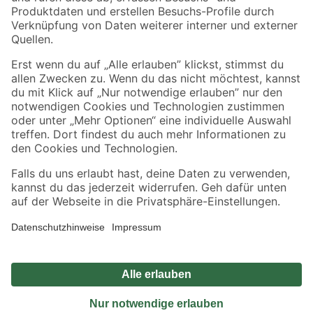
Sicher einkaufen
Jetzt die toom-App herunterladen
Alle Preisangaben in EUR inkl. gesetzl. MwSt.. Die dargestellten Angebote sind unter
Umständen nicht in allen Märkten verfügbar. Die angegebenen Verfügbarkeiten beziehen
sich auf den unter "Mein Markt" ausgewählten toom Baumarkt. Alle Angebote und
Produkte nur solange der Vorrat reicht.
*Paketversand ab 59 € versandkostenfrei, gilt nicht für Artikel mit Speditionsversand, hier
fallen zusätzliche Versandkosten an.
Datenschutz
Privatsphäre
Impressum
AGB
Nutzungsbedingungen
Widerrufsrecht
Vertrag widerrufen
Barrierefreiheit