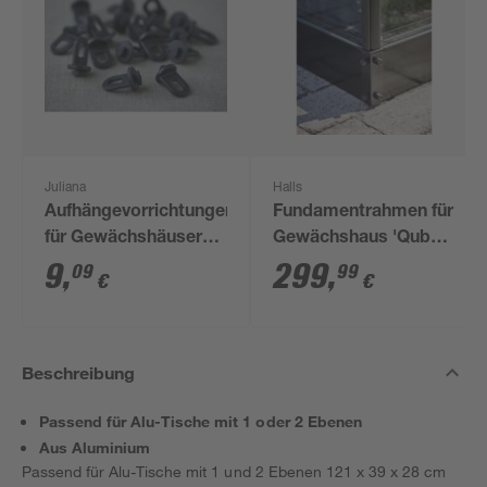
Juliana
Halls
Aufhängevorrichtungen
Fundamentrahmen für
für Gewächshäuser
Gewächshaus 'Qube
schwarz 20 Stück
610' 6,4 m²
9
,
299
,
09
99
€
€
Beschreibung
Passend für Alu-Tische mit 1 oder 2 Ebenen
Aus Aluminium
Passend für Alu-Tische mit 1 und 2 Ebenen 121 x 39 x 28 cm