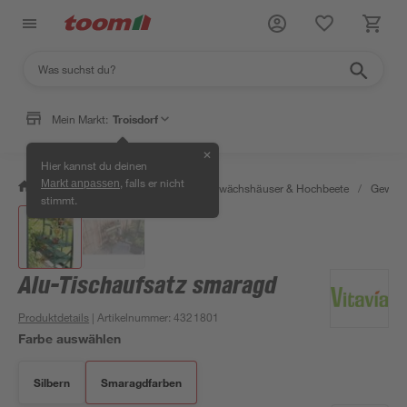
Mein Markt:
Troisdorf
✕
Hier kannst du deinen
, falls er nicht
Markt anpassen
/
Garten & Freizeit
/
Anzucht, Gewächshäuser & Hochbeete
/
Gewäch
stimmt.
Alu-Tischaufsatz smaragd
Produktdetails
| Artikelnummer
:
4321801
Farbe auswählen
Silbern
Smaragdfarben