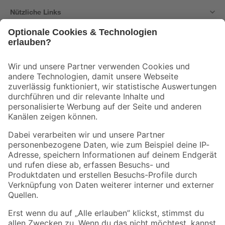
Nützliche Links
Bleib auf dem Laufenden mit unserem Newsletter
Der toom Newsletter: Keine Angebote und Aktionen mehr verpassen!
Zur Newsletter Anmeldung
Folge uns
Zahlungsarten
Versandarten
Sicher einkaufen