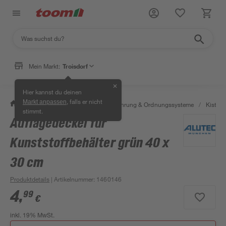
Mein Markt:
Troisdorf
✕
Hier kannst du deinen
, falls er nicht
Markt anpassen
/
Wohnen & Haushalt
/
Aufbewahrung & Ordnungssysteme
/
Kisten 
stimmt.
Auflagedeckel für
Kunststoffbehälter grün 40 x
30 cm
Produktdetails
| Artikelnummer
:
1460146
4
,
99
€
inkl. 19% MwSt.