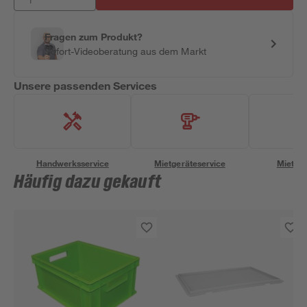
Fragen zum Produkt?
Sofort-Videoberatung aus dem Markt
Unsere passenden Services
Handwerksservice
Mietgeräteservice
Miettra
Häufig dazu gekauft