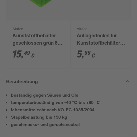
Alutec
Alutec
Kunststoffbehälter
Auflagedeckel für
geschlossen grün 60
Kunststoffbehälter
x 40 x 32 cm
grau 40 x 30 cm
15
,
5
,
49
99
€
€
Beschreibung
beständig gegen Säuren und Öle
temperaturbeständig von -40 °C bis +80 °C
lebensmittelecht nach VO-EG 1935/2004
Stapelbelastung bis 150 kg
geschmacks- und geruchsneutral