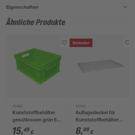
Eigenschaften
Ähnliche Produkte
Bestseller
Alutec
Alutec
Kunststoffbehälter
Auflagedeckel für
geschlossen grün 60
Kunststoffbehälter
x 40 x 32 cm
grau 60 x 40 cm
15
,
6
,
49
99
€
€