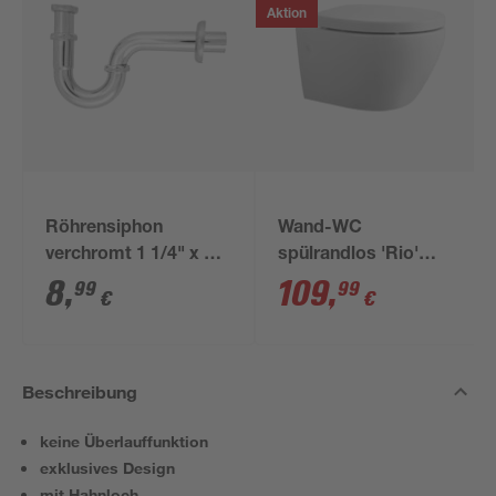
Aktion
Röhrensiphon
Wand-WC
verchromt 1 1/4" x 32
spülrandlos 'Rio'
mm
inklusive WC-Sitz
8
,
109
,
99
99
€
€
weiß
Beschreibung
keine Überlauffunktion
exklusives Design
mit Hahnloch