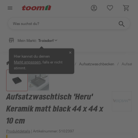
Mein Markt:
Troisdorf
✕
Hier kannst du deinen
, falls er nicht
Markt anpassen
/
Bad & Sanitär
/
Waschbecken
/
Aufsatzwaschbecken
/
Aufsatzwa
stimmt.
Aufsatzwaschtisch 'Heru'
Keramik matt black 44 x 44 x
10 cm
Produktdetails
| Artikelnummer
:
5102397