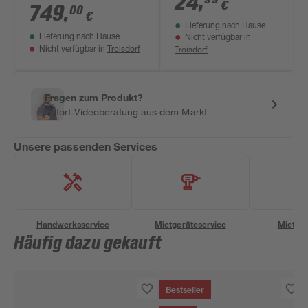
24
,
€
'KARA' weiß/weiß 80
749
,
00
€
x 61 x 50 cm
Lieferung nach Hause
Lieferung nach Hause
Nicht verfügbar in
Troisdorf
Troisdorf
Nicht verfügbar in
Fragen zum Produkt?
Sofort-Videoberatung aus dem Markt
Unsere passenden Services
Handwerksservice
Mietgeräteservice
Miettra
Häufig dazu gekauft
Bestseller