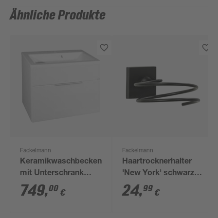
Ähnliche Produkte
Fackelmann
Fackelmann
Keramikwaschbecken
Haartrocknerhalter
mit Unterschrank
'New York' schwarz-
'KARA' weiß/weiß 80
matt
749
,
24
,
00
99
€
€
x 61 x 50 cm