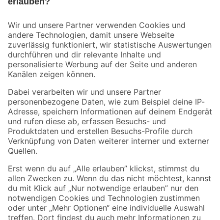
Bleib auf dem Laufenden mit unserem Newsletter
Der toom Newsletter: Keine Angebote und Aktionen mehr verpassen!
Zur Newsletter Anmeldung
Folge uns
Zahlungsarten
Versandarten
Sicher einkaufen
Jetzt die toom-App herunterladen