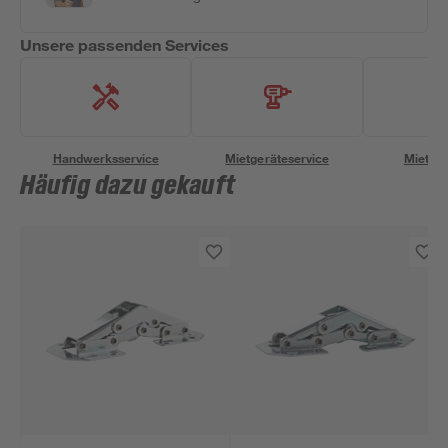
Unsere passenden Services
Handwerksservice
Mietgeräteservice
Miettra
Häufig dazu gekauft