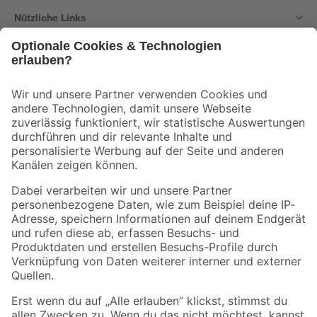
Nützliche Links
Bleib auf dem Laufenden mit unserem Newsletter
Der toom Newsletter: Keine Angebote und Aktionen mehr verpassen!
Zur Newsletter Anmeldung
Folge uns
Zahlungsarten
Versandarten
Sicher einkaufen