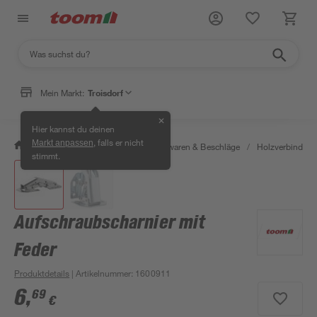
Mein Markt:
Troisdorf
✕
Hier kannst du deinen
, falls er nicht
Markt anpassen
/
Werkstatt & Maschinen
/
Eisenwaren & Beschläge
/
Holzverbinder 
stimmt.
Aufschraubscharnier mit
Feder
Produktdetails
| Artikelnummer
:
1600911
6
,
69
€