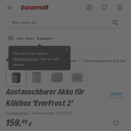
Mein Markt:
Troisdorf
✕
Hier kannst du deinen
, falls er nicht
Markt anpassen
/
Garten & Freizeit
/
Outdoor & Spiel
/
Campingausrüstung & Campi
stimmt.
Austauschbarer Akku für
Kühlbox 'EverFrost 2'
Produktdetails
| Artikelnummer
:
10520243
159
,
99
€