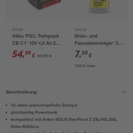
Einhell
Kärcher
Akku 'PXC-Twinpack
Stein- und
CB C1' 18V 4,0 Ah 2
Fassadenreiniger '3-
Stück
in-1' RM 611 1 l
54
,
7
,
99
59
€
€
59,99 €
7,59 € / Liter
Beschreibung
10 Jahre unerschöpfliche Energie
gleichzeitig Powerbank
kompatibel mit Anker SOLIX EverFrost 2 23L/40L/58L
Akku-Kühlbox