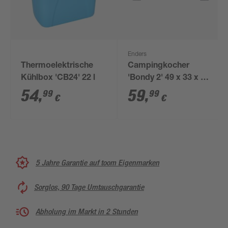
Enders
Thermoelektrische
Campingkocher
Kühlbox 'CB24' 22 l
'Bondy 2' 49 x 33 x 32
cm
54
,
59
,
99
99
€
€
5 Jahre Garantie auf toom Eigenmarken
Sorglos, 90 Tage Umtauschgarantie
Abholung im Markt in 2 Stunden