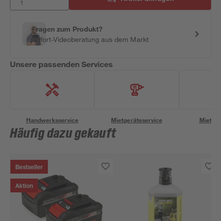
Fragen zum Produkt?
Sofort-Videoberatung aus dem Markt
Unsere passenden Services
Handwerksservice
Mietgeräteservice
Miettra
Häufig dazu gekauft
Bestseller
Aktion