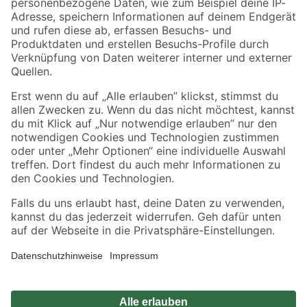
Zahlungsarten
Versandarten
Sicher einkaufen
Jetzt die toom-App herunterladen
Alle Preisangaben in EUR inkl. gesetzl. MwSt.. Die dargestellten Angebote sind unter
Umständen nicht in allen Märkten verfügbar. Die angegebenen Verfügbarkeiten beziehen
sich auf den unter "Mein Markt" ausgewählten toom Baumarkt. Alle Angebote und
Produkte nur solange der Vorrat reicht.
*Paketversand ab 59 € versandkostenfrei, gilt nicht für Artikel mit Speditionsversand, hier
fallen zusätzliche Versandkosten an.
Datenschutz
Privatsphäre
Impressum
AGB