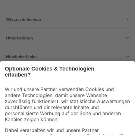
Wissen & Service
Unternehmen
Nützliche Links
Bleib auf dem Laufenden mit unserem Newsletter
Der toom Newsletter: Keine Angebote und Aktionen mehr verpassen!
Zur Newsletter Anmeldung
Folge uns