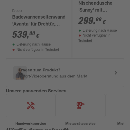
Nischendusche
'Sunny' mit
Breuer
Schwenk-
Badewannenseitenwand
299
,
99
€
Schiebetür klar
'Avanta' für Drehtür,
Lieferung nach Hause
schwarz 84 x 90 x
teilgerahmt,
539
,
00
€
Nicht verfügbar in
190 cm
Chromoptik, 80 x 175
Troisdorf
Lieferung nach Hause
cm
Troisdorf
Nicht verfügbar in
Fragen zum Produkt?
Sofort-Videoberatung aus dem Markt
Unsere passenden Services
Handwerksservice
Mietgeräteservice
Miettra