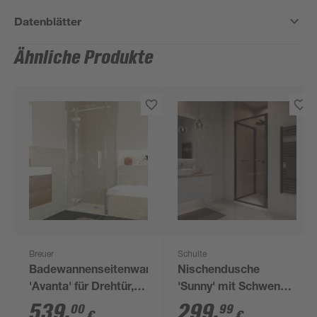
Datenblätter
Ähnliche Produkte
Breuer
Schulte
Badewannenseitenwand
Nischendusche
'Avanta' für Drehtür,
'Sunny' mit Schwenk-
teilgerahmt,
Schiebetür klar
539
,
299
,
00
99
€
€