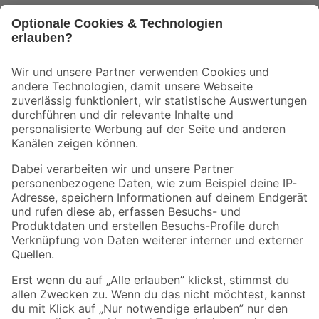
Bleib auf dem Laufenden mit unserem Newsletter
Der toom Newsletter: Keine Angebote und Aktionen mehr verpassen!
Zur Newsletter Anmeldung
Folge uns
Zahlungsarten
Versandarten
Sicher einkaufen
Jetzt die toom-App herunterladen