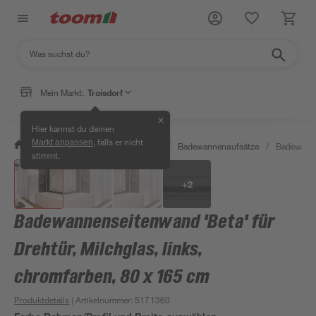
Mein Markt:
Troisdorf
✕
Hier kannst du deinen
, falls er nicht
Markt anpassen
/
Bad & Sanitär
/
Badewannen
/
Badewannenaufsätze
/
Badewannen
stimmt.
+
2
Badewannenseitenwand 'Beta' für
Drehtür, Milchglas, links,
chromfarben, 80 x 165 cm
Produktdetails
| Artikelnummer
:
5171360