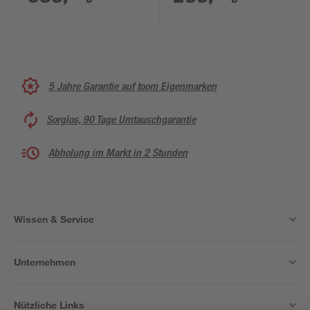
Chromoptik, 80 x 175
schwarz 84 x 90 x 190
cm
cm
5 Jahre Garantie auf toom Eigenmarken
Sorglos, 90 Tage Umtauschgarantie
Abholung im Markt in 2 Stunden
Wissen & Service
Unternehmen
Nützliche Links