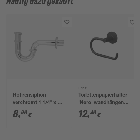
Häufig dazu gekauft
Lenz
Röhrensiphon
Toilettenpapierhalter
verchromt 1 1/4" x 32
'Nero' wandhängend
mm
schwarz
8
,
12
,
99
49
€
€