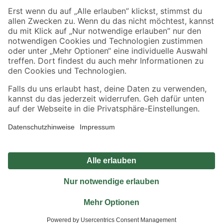
Sicher einkaufen
Jetzt die toom-App herunterladen
Alle Preisangaben in EUR inkl. gesetzl. MwSt.. Die dargestellten Angebote sind unter
Umständen nicht in allen Märkten verfügbar. Die angegebenen Verfügbarkeiten beziehen
sich auf den unter "Mein Markt" ausgewählten toom Baumarkt. Alle Angebote und
Produkte nur solange der Vorrat reicht.
*Paketversand ab 59 € versandkostenfrei, gilt nicht für Artikel mit Speditionsversand, hier
fallen zusätzliche Versandkosten an.
Datenschutz
Privatsphäre
Impressum
AGB
Nutzungsbedingungen
Widerrufsrecht
Vertrag widerrufen
Barrierefreiheit
© 2026 toom Baumarkt GmbH