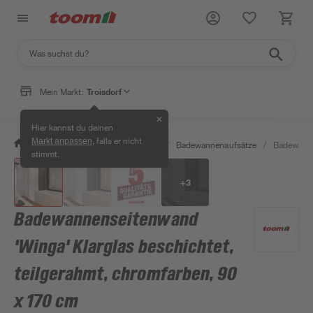
Mein Markt:
Troisdorf
✕
Hier kannst du deinen
, falls er nicht
Markt anpassen
/
Bad & Sanitär
/
Badewannen
/
Badewannenaufsätze
/
Badewannen
stimmt.
+
3
Badewannenseitenwand
'Winga' Klarglas beschichtet,
teilgerahmt, chromfarben, 90
x 170 cm