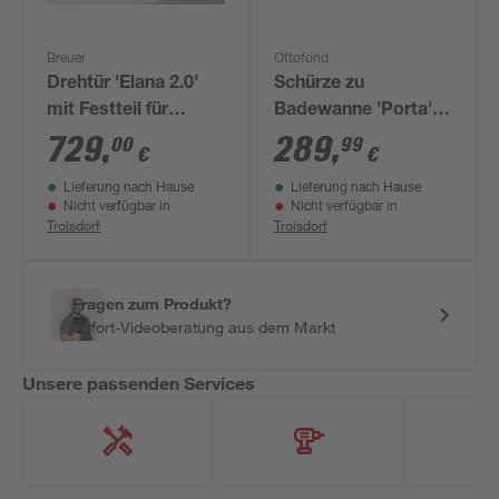
Breuer
Ottofond
Drehtür 'Elana 2.0'
Schürze zu
mit Festteil für
Badewanne 'Porta'
Seitenwand, links,
weiß 180 x 60 x 3
729
,
289
,
00
99
€
€
goldfarben, 90 x 200
cm, rechts
Lieferung nach Hause
Lieferung nach Hause
cm
Nicht verfügbar in
Nicht verfügbar in
Troisdorf
Troisdorf
Fragen zum Produkt?
Sofort-Videoberatung aus dem Markt
Unsere passenden Services