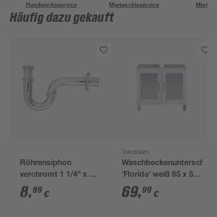
Handwerksservice
Mietgeräteservice
Miettra
Häufig dazu gekauft
Trendteam
Röhrensiphon
Waschbeckenunterschran
verchromt 1 1/4" x 32
'Florida' weiß 65 x 56
mm
x 33 cm
8
,
69
,
99
99
€
€