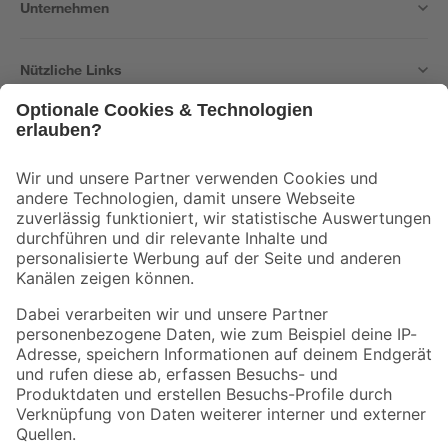
Unternehmen
Nützliche Links
Bleib auf dem Laufenden mit unserem Newsletter
Der toom Newsletter: Keine Angebote und Aktionen mehr verpassen!
Zur Newsletter Anmeldung
Folge uns
Zahlungsarten
Versandarten