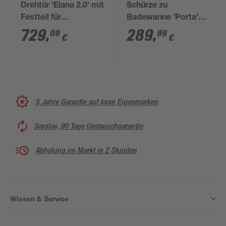
Drehtür 'Elana 2.0' mit
Schürze zu
Festteil für
Badewanne 'Porta'
Seitenwand, links,
weiß 180 x 60 x 3 cm,
729
,
289
,
00
99
€
€
goldfarben, 90 x 200
rechts
cm
5 Jahre Garantie auf toom Eigenmarken
Sorglos, 90 Tage Umtauschgarantie
Abholung im Markt in 2 Stunden
Wissen & Service