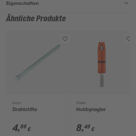
Eigenschaften
Ähnliche Produkte
toom
Staba
Drahtstifte
Hobbynagler
4
,
8
,
89
49
€
€