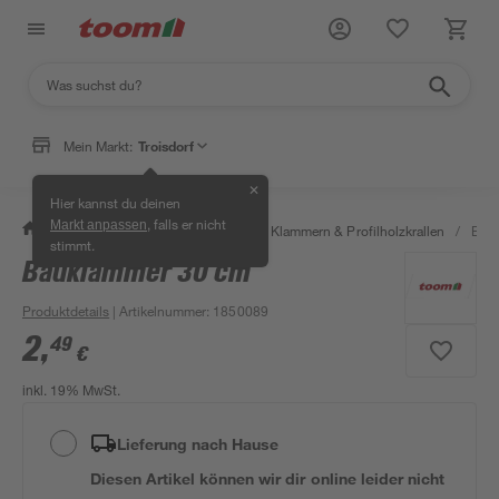
Mein Markt:
Troisdorf
✕
Hier kannst du deinen
, falls er nicht
Markt anpassen
/
Bauen & Renovieren
/
Holz
/
Klammern & Profilholzkrallen
/
Bau
stimmt.
Bauklammer 30 cm
Produktdetails
| Artikelnummer
:
1850089
2
,
49
€
inkl. 19% MwSt.
Lieferung nach Hause
Diesen Artikel können wir dir online leider nicht