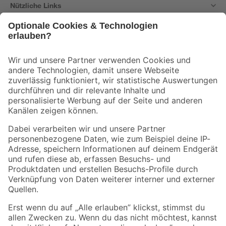
Nützliche Links
Bleib auf dem Laufenden mit unserem Newsletter
Der toom Newsletter: Keine Angebote und Aktionen mehr verpassen!
Zur Newsletter Anmeldung
Folge uns
Zahlungsarten
Versandarten
Sicher einkaufen