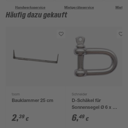
Handwerksservice
Mietgeräteservice
Miettra
Häufig dazu gekauft
toom
Schneider
Bauklammer 25 cm
D-Schäkel für
Sonnensegel Ø 6 x 12
mm
2
,
6
,
39
49
€
€