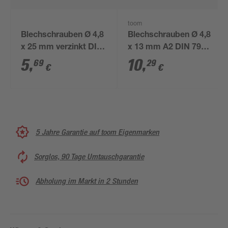
toom
Blechschrauben Ø 4,8
Blechschrauben Ø 4,8
x 25 mm verzinkt DIN
x 13 mm A2 DIN 7981
7981 30 Stück
50 Stück
5
,
10
,
69
29
€
€
5 Jahre Garantie auf toom Eigenmarken
Sorglos, 90 Tage Umtauschgarantie
Abholung im Markt in 2 Stunden