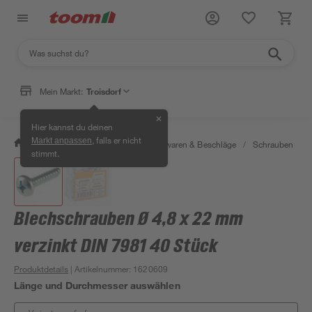
Mein Markt:
Troisdorf
✕
Hier kannst du deinen
, falls er nicht
Markt anpassen
/
Werkstatt & Maschinen
/
Eisenwaren & Beschläge
/
Schrauben
/
stimmt.
Blechschrauben Ø 4,8 x 22 mm
verzinkt DIN 7981 40 Stück
Produktdetails
| Artikelnummer
:
1620609
Länge und Durchmesser auswählen