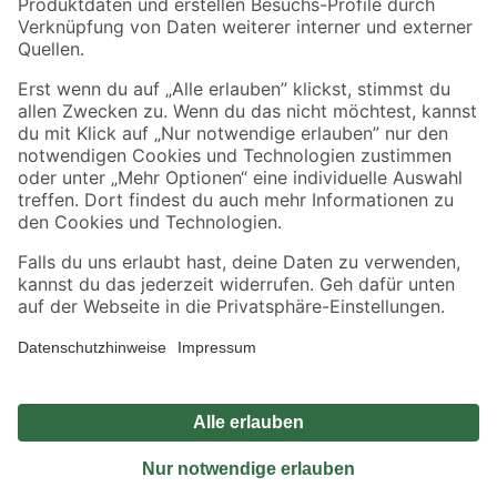
Sicher einkaufen
Jetzt die toom-App herunterladen
Alle Preisangaben in EUR inkl. gesetzl. MwSt.. Die dargestellten Angebote sind unter
Umständen nicht in allen Märkten verfügbar. Die angegebenen Verfügbarkeiten beziehen
sich auf den unter "Mein Markt" ausgewählten toom Baumarkt. Alle Angebote und
Produkte nur solange der Vorrat reicht.
*Paketversand ab 59 € versandkostenfrei, gilt nicht für Artikel mit Speditionsversand, hier
fallen zusätzliche Versandkosten an.
Datenschutz
Privatsphäre
Impressum
AGB
Nutzungsbedingungen
Widerrufsrecht
Vertrag widerrufen
Barrierefreiheit