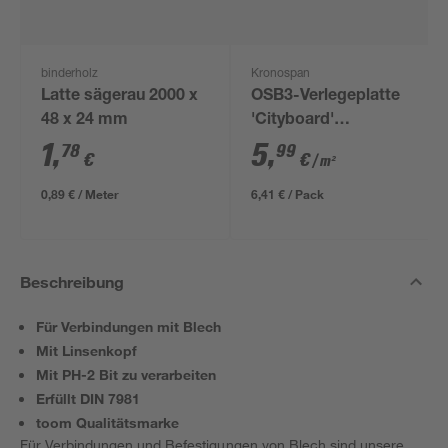
binderholz
Kronospan
Latte sägerau 2000 x
OSB3-Verlegeplatte
48 x 24 mm
'Cityboard'
ungeschliffen 1690 x
1
,
5
,
78
99
€
€
/ m²
634 x 12 mm
0,89 € / Meter
6,41 € / Pack
Beschreibung
Für Verbindungen mit Blech
Mit Linsenkopf
Mit PH-2 Bit zu verarbeiten
Erfüllt DIN 7981
toom Qualitätsmarke
Für Verbindungen und Befestigungen von Blech sind unsere