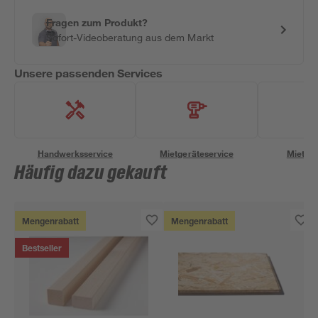
Fragen zum Produkt?
Sofort-Videoberatung aus dem Markt
Unsere passenden Services
Handwerksservice
Mietgeräteservice
Miettra
Häufig dazu gekauft
Mengenrabatt
Mengenrabatt
Bestseller