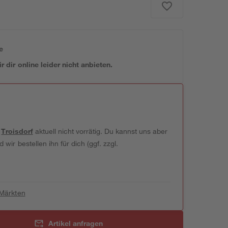
e
 dir online leider nicht anbieten.
t
Troisdorf
aktuell nicht vorrätig. Du kannst uns aber
wir bestellen ihn für dich (ggf. zzgl.
 Märkten
Artikel anfragen