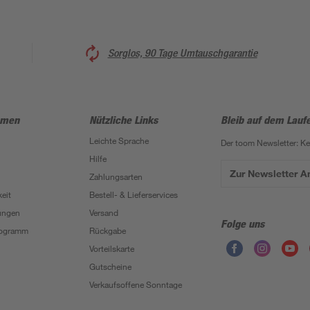
Sorglos, 90 Tage Umtauschgarantie
hmen
Nützliche Links
Bleib auf dem Lauf
Leichte Sprache
Der toom Newsletter: K
Hilfe
Zur Newsletter 
Zahlungsarten
eit
Bestell- & Lieferservices
ungen
Versand
Folge uns
Programm
Rückgabe
Vorteilskarte
Gutscheine
Verkaufsoffene Sonntage