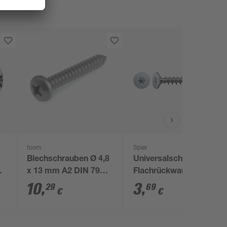
toom
Spax
2
Blechschrauben Ø 4,8
Universalschraube
hl
x 13 mm A2 DIN 7981
Flachrückwandkopf T-
k
50 Stück
Star plus T10 Stahl Ø
10
,
3
,
29
69
€
€
3 x 30 mm 25 Stück