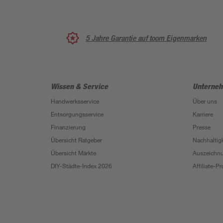
5 Jahre Garantie auf toom Eigenmarken
Wissen & Service
Unterne
Handwerksservice
Über uns
Entsorgungsservice
Karriere
Finanzierung
Presse
Übersicht Ratgeber
Nachhaltigk
Übersicht Märkte
Auszeichn
DIY-Städte-Index 2026
Affiliate-