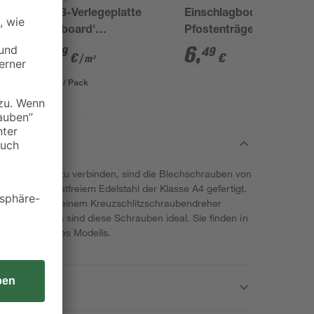
OSB3-Verlegeplatte
Einschlagbodenhülse
'Cityboard'
Pfostenträger 9 x 9 x
ungeschliffen 1690 x
90 cm
7
,
6
,
59
49
€
€
/ m²
634 x 15 mm
8,12 € / Pack
miteinander zu verbinden, sind die Blechschrauben von
ie sind aus rostfreiem Edelstahl der Klasse A4 gefertigt.
schrauben mit einem Kreuzschlitzschraubendreher
 Außenbereich sind diese Schrauben ideal. Sie finden in
arianten dieses Modells.