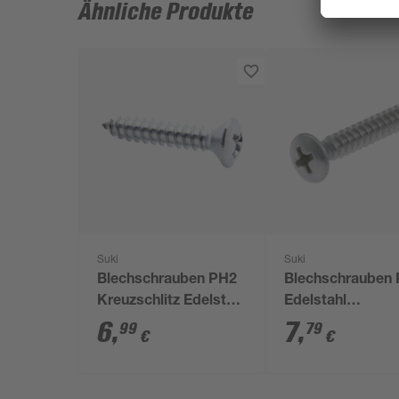
Ähnliche Produkte
Suki
Suki
Blechschrauben PH2
Blechschrauben
Kreuzschlitz Edelstahl
Edelstahl
4,2 x 22 mm 50 Stück
Linsensenkkopf 4
6
,
7
,
99
79
€
€
19 mm, 50 Stück