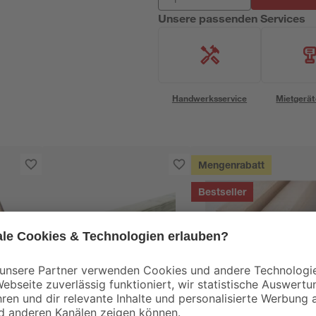
Unsere passenden Services
Handwerksservice
Mietgerät
Mengenrabatt
Bestseller
binderholz