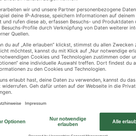
tte
Vierkantpfosten grün
Rahmen sägerau
9 x 9 x 180 cm
2000 x 58 x 38 mm
90 x
15
,
3
,
49
98
€
€
8,61 € / Meter
1,99 € / Meter
Um Bleche adäquat und dauerhaft 
Seilflechter die optimale Lösung. S
Sie können diese robusten Blech
eindrehen. Gerade für Arbeiten im
unserem Sortiment verschiedene V