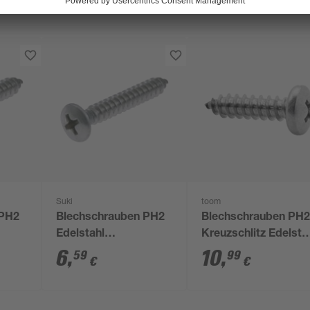
Suki
toom
 PH2
Blechschrauben PH2
Blechschrauben PH
Edelstahl
Kreuzschlitz Edelsta
,8 x
Linsensenkkopf 4,2 x
4,2 x 19 mm 50 Stüc
6
,
10
,
59
99
€
€
19 mm, 50 Stück