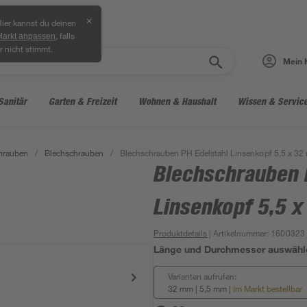
✕
ier kannst du deinen
, falls
Markt anpassen
r nicht stimmt.
Mein 
Sanitär
Garten & Freizeit
Wohnen & Haushalt
Wissen & Servic
hrauben
/
Blechschrauben
/
Blechschrauben PH Edelstahl Linsenkopf 5,5 x 32
Blechschrauben 
Linsenkopf 5,5 
Produktdetails
| Artikelnummer
:
1600323
Länge und Durchmesser auswähl
Varianten aufrufen:
32 mm | 5,5 mm
|
Im Markt bestellbar