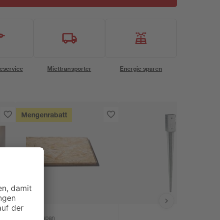
eservice
Miettransporter
Energie sparen
Mengenrabatt
Kronospan