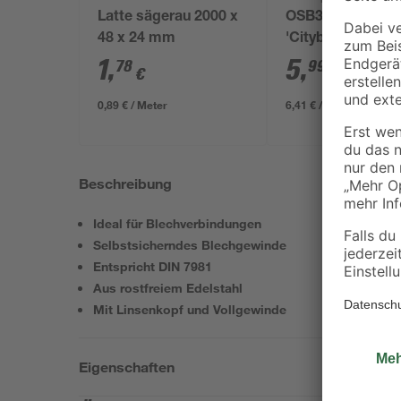
Latte sägerau 2000 x
OSB3-Verlegepla
48 x 24 mm
'Cityboard'
ungeschliffen 16
1
,
5
,
78
99
€
€
/ m²
634 x 12 mm
0,89 € / Meter
6,41 € / Pack
Beschreibung
Ideal für Blechverbindungen
Selbstsicherndes Blechgewinde
Entspricht DIN 7981
Aus rostfreiem Edelstahl
Mit Linsenkopf und Vollgewinde
Eigenschaften