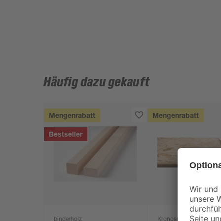
Häufig dazu gekauft
Mengenrabatt
Mengenrabatt
Bestseller
binderholz
Kronospan