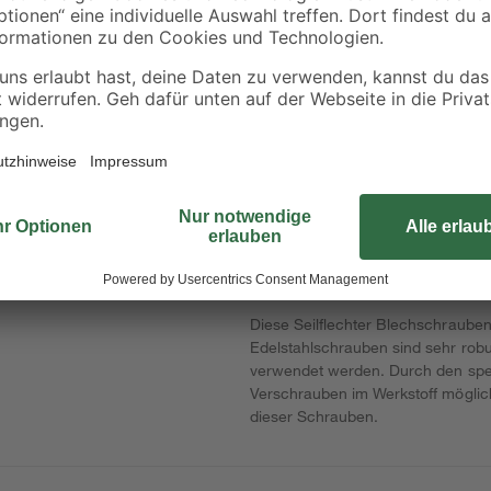
binderholz
tte
Vierkantpfosten grün
Rahmen sägerau
9 x 9 x 180 cm
2000 x 58 x 38 mm
90 x
15
,
3
,
49
98
€
€
8,61 € / Meter
1,99 € / Meter
Diese Seilflechter Blechschrauben s
Edelstahlschrauben sind sehr rob
verwendet werden. Durch den spezi
Verschrauben im Werkstoff möglich
dieser Schrauben.