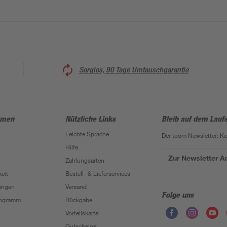
Sorglos, 90 Tage Umtauschgarantie
hmen
Nützliche Links
Bleib auf dem Lauf
Leichte Sprache
Der toom Newsletter: K
Hilfe
Zur Newsletter 
Zahlungsarten
eit
Bestell- & Lieferservices
ungen
Versand
Folge uns
Programm
Rückgabe
Vorteilskarte
Gutscheine