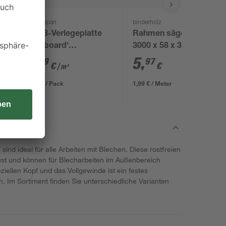
Kronospan
binderholz
OSB3-Verlegeplatte
Rahmen sägerau
'Cityboard'
3000 x 58 x 38 mm
ungeschliffen 1690 x
7
,
5
,
59
97
€
€
/ m²
634 x 15 mm
8,12 € / Pack
1,99 € / Meter
ind ideal für alle Arbeiten mit Blechen. Diese rostfreien
ust und können für Blecharbeiten im Außenbereich
ellen Kopf und das Vollgewinde ist ein festes
. Im Sortiment finden Sie unterschiedliche Varianten