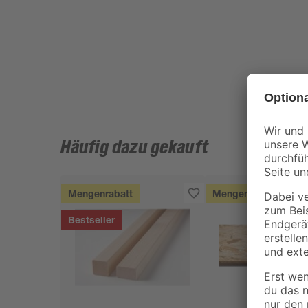
Häufig dazu gekauft
Mengenrabatt
Mengenrabatt
Bestseller