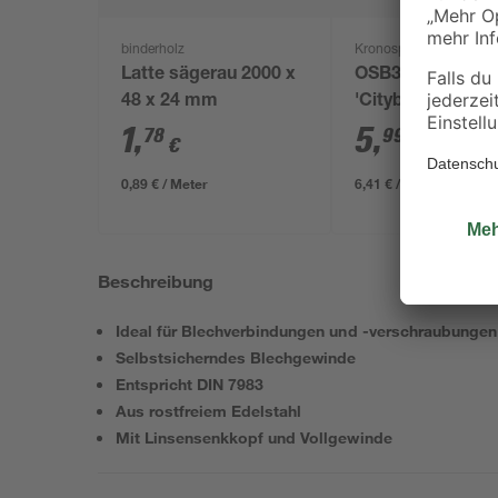
binderholz
Kronospan
Latte sägerau 2000 x
OSB3-Verlegepla
48 x 24 mm
'Cityboard'
ungeschliffen 16
1
,
5
,
78
99
€
€
/ m²
634 x 12 mm
0,89 € / Meter
6,41 € / Pack
Beschreibung
Ideal für Blechverbindungen und -verschraubungen
Selbstsicherndes Blechgewinde
Entspricht DIN 7983
Aus rostfreiem Edelstahl
Mit Linsensenkkopf und Vollgewinde