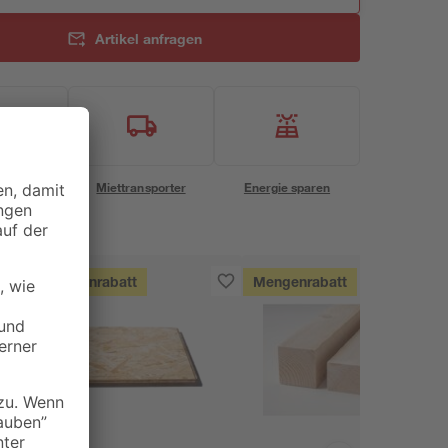
Artikel anfragen
eservice
Miettransporter
Energie sparen
Mengenrabatt
Mengenrabatt