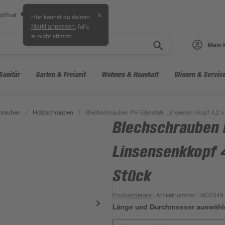
öffnet
✕
Hier kannst du deinen
, falls
Markt anpassen
er nicht stimmt.
Mein 
Sanitär
Garten & Freizeit
Wohnen & Haushalt
Wissen & Servic
hrauben
/
Holzschrauben
/
Blechschrauben PH Edelstahl Linsensenkkopf 4,2 
Blechschrauben 
Linsensenkkopf 
Stück
Produktdetails
| Artikelnummer
:
1600349
Länge und Durchmesser auswähl