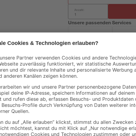
Anzahl:
Unsere passenden Services
Handwerksservice
Mietgerät
Mengenrabatt
Bestseller