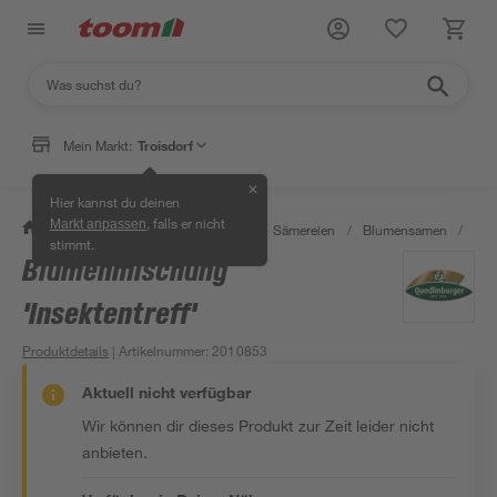
Mein Markt:
Troisdorf
✕
Hier kannst du deinen
, falls er nicht
Markt anpassen
/
Garten & Freizeit
/
Pflanzen
/
Sämereien
/
Blumensamen
/
Blu
stimmt.
Blumenmischung
'Insektentreff'
Produktdetails
| Artikelnummer
:
2010853
Aktuell nicht verfügbar
Wir können dir dieses Produkt zur Zeit leider nicht
anbieten.