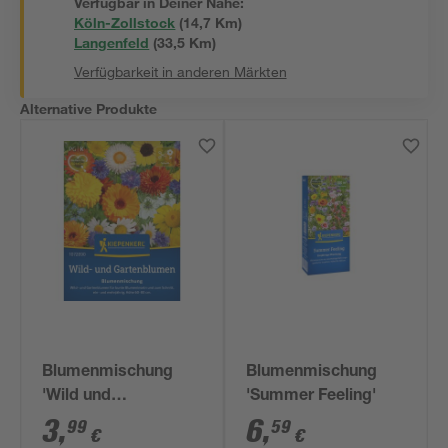
Verfügbar in Deiner Nähe:
Köln-Zollstock
(
14,7
 Km)
Langenfeld
(
33,5
 Km)
Verfügbarkeit in anderen Märkten
Alternative Produkte
Blumenmischung
Blumenmischung
'Wild und
'Summer Feeling'
Gartenblumen'
3
,
6
,
99
59
€
€