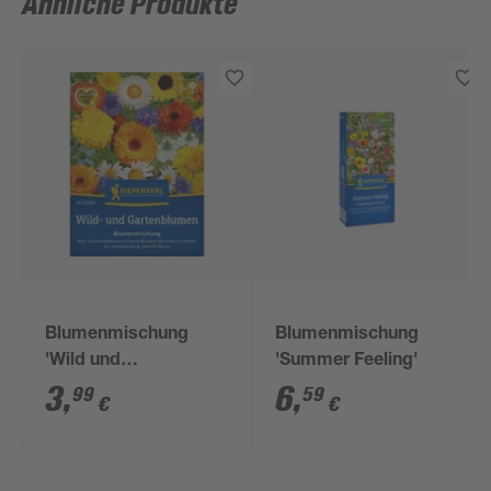
Ähnliche Produkte
Blumenmischung
Blumenmischung
'Wild und
'Summer Feeling'
Gartenblumen'
3
,
6
,
99
59
€
€