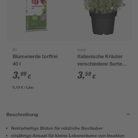
B1
toom
Blumenerde torffrei
Italienische Kräuter
40 l
verschiedene Sorten
14 cm Topf
3
,
3
,
99
59
€
€
0,10 € / Liter
Beschreibung
Nektarhaltige Blüten für nützliche Bestäuber
einjährige Ansaat für kleine Lebensräume von Insekten