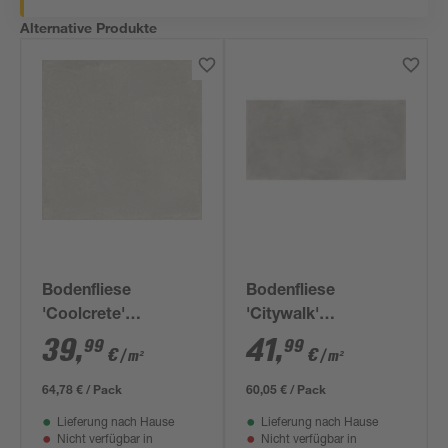
Alternative Produkte
Bodenfliese
Bodenfliese
'Coolcrete'
'Citywalk'
Feinsteinzeug weiß
Feinsteinzeug bianco
39
,
41
,
99
99
€
€
/ m²
/ m²
90 x 90 x 0,9 cm
matt 59,5 x 119 cm
64,78 € / Pack
60,05 € / Pack
Lieferung nach Hause
Lieferung nach Hause
Nicht verfügbar in
Nicht verfügbar in