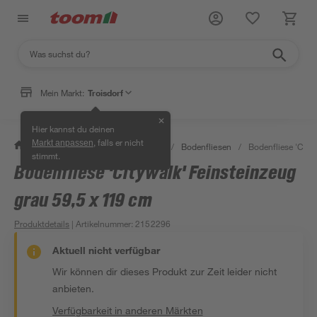
Mein Markt:
Troisdorf
✕
Hier kannst du deinen
, falls er nicht
Markt anpassen
/
Bauen & Renovieren
/
Fliesen
/
Bodenfliesen
/
Bodenfliese 'City
stimmt.
Bodenfliese 'Citywalk' Feinsteinzeug
grau 59,5 x 119 cm
Produktdetails
| Artikelnummer
:
2152296
Aktuell nicht verfügbar
Wir können dir dieses Produkt zur Zeit leider nicht
anbieten.
Verfügbarkeit in anderen Märkten