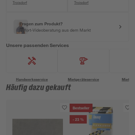
Troisdorf
Troisdorf
Fragen zum Produkt?
Sofort-Videoberatung aus dem Markt
Unsere passenden Services
Handwerksservice
Mietgeräteservice
Miettra
Häufig dazu gekauft
Bestseller
- 23 %