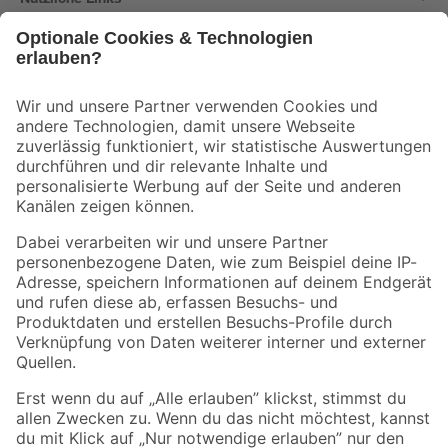
Bleib auf dem Laufenden mit unserem Newsletter
Der toom Newsletter: Keine Angebote und Aktionen mehr verpassen!
Zur Newsletter Anmeldung
Folge uns
Zahlungsarten
Versandarten
Sicher einkaufen
Jetzt die toom-App herunterladen