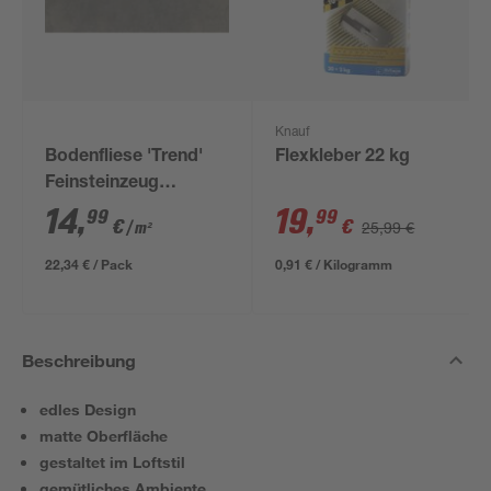
Knauf
Bodenfliese 'Trend'
Flexkleber 22 kg
Feinsteinzeug
anthrazit 30,5 x 61 cm
14
,
19
,
99
99
€
€
25,99 €
/ m²
22,34 € / Pack
0,91 € / Kilogramm
Beschreibung
edles Design
matte Oberfläche
gestaltet im Loftstil
gemütliches Ambiente