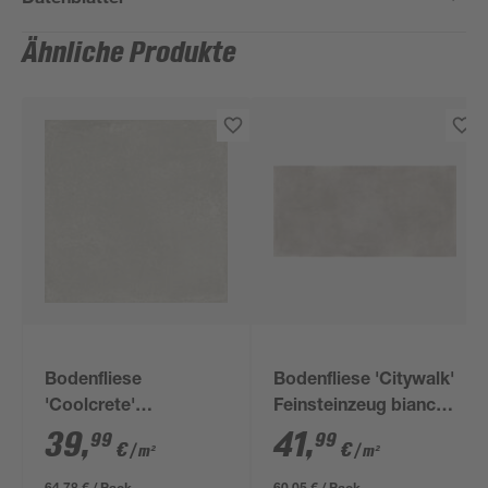
Ähnliche Produkte
Bodenfliese
Bodenfliese 'Citywalk'
'Coolcrete'
Feinsteinzeug bianco
Feinsteinzeug weiß 90
matt 59,5 x 119 cm
39
,
41
,
99
99
€
€
/ m²
/ m²
x 90 x 0,9 cm
64,78 € / Pack
60,05 € / Pack