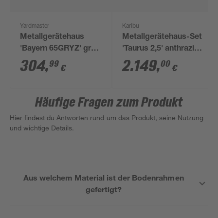
Yardmaster
Karibu
Metallgerätehaus
Metallgerätehaus-Set
'Bayern 65GRYZ' grün
'Taurus 2,5' anthrazit
202 x 137 x 189 cm
414 x 213 x 292 cm
304
,
2.149
,
99
00
€
€
Häufige Fragen zum Produkt
Hier findest du Antworten rund um das Produkt, seine Nutzung
und wichtige Details.
Aus welchem Material ist der Bodenrahmen
gefertigt?