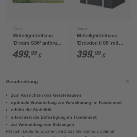
Globel
Pergart
Metallgerätehaus
Metallgerätehaus
'Dream G86' anthrazit
'Dresden II 86' mit
245 x 198 x 185 cm
Schiebetür
499
,
399
,
99
99
€
€
schiefergrau/weiß 236
x 174 x 206 cm
Beschreibung
zum Ausrichten des Gerätehauses
optimale Vorbereitung zur Verankerung im Fundament
erhöht die Stabilität
erleichtert die Befestigung im Fundament
zur Vermeidung von Setzungen
Mit dem Bodenfundament wird das Gerätehaus optimal