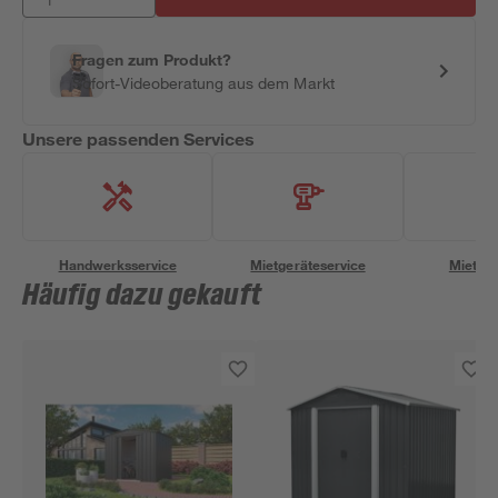
Fragen zum Produkt?
Sofort-Videoberatung aus dem Markt
Unsere passenden Services
Handwerksservice
Mietgeräteservice
Miettra
Häufig dazu gekauft