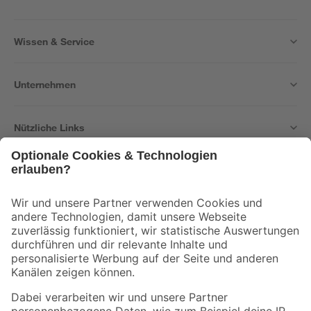
Wissen & Service
Unternehmen
Nützliche Links
Bleib auf dem Laufenden mit unserem Newsletter
Der toom Newsletter: Keine Angebote und Aktionen mehr verpassen!
Zur Newsletter Anmeldung
Folge uns