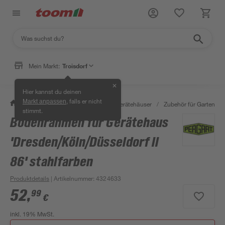
Mein Markt:
Troisdorf
✕
Hier kannst du deinen
, falls er nicht
Markt anpassen
/
Garten & Freizeit
/
Garten- & Gerätehäuser
/
Zubehör für Gartenhäu
stimmt.
Bodenrahmen für Gerätehaus
'Dresden/Köln/Düsseldorf ll
86' stahlfarben
Produktdetails
| Artikelnummer
:
4324633
52
,
99
€
inkl. 19% MwSt.