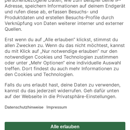
Zahlungsarten
Versandarten
Sicher einkaufen
Jetzt die toom-App herunterladen
Alle Preisangaben in EUR inkl. gesetzl. MwSt.. Die dargestellten Angebote sind unter
Umständen nicht in allen Märkten verfügbar. Die angegebenen Verfügbarkeiten beziehen
sich auf den unter "Mein Markt" ausgewählten toom Baumarkt. Alle Angebote und
Produkte nur solange der Vorrat reicht.
*Paketversand ab 59 € versandkostenfrei, gilt nicht für Artikel mit Speditionsversand, hier
fallen zusätzliche Versandkosten an.
Datenschutz
Privatsphäre
Impressum
AGB