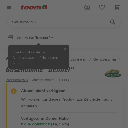
Mein Markt:
Troisdorf
✕
Hier kannst du deinen
, falls er nicht
Markt anpassen
/
Garten & Freizeit
/
Pflanzen
/
Sämereien
/
Gemüsesamen
/
Bus
stimmt.
Buschbohne "Delinel"
Produktdetails
| Artikelnummer
:
2010003
Aktuell nicht verfügbar
Wir können dir dieses Produkt zur Zeit leider nicht
anbieten.
Verfügbar in Deiner Nähe:
Köln-Zollstock
(
14,7
 Km)