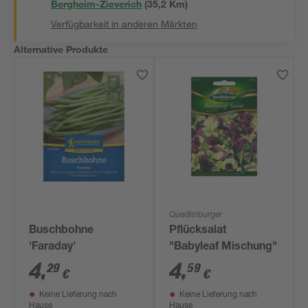
Bergheim-Zieverich
(
35,2
 Km)
Verfügbarkeit in anderen Märkten
Alternative Produkte
Quedlinburger
Buschbohne
Pflücksalat
'Faraday'
"Babyleaf Mischung"
4
,
4
,
29
59
€
€
Keine Lieferung nach
Keine Lieferung nach
Hause
Hause