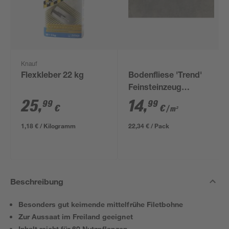
Knauf
Flexkleber 22 kg
Bodenfliese 'Trend'
Feinsteinzeug
anthrazit 30,5 x 61 cm
25
,
14
,
99
99
€
€
/ m²
1,18 € / Kilogramm
22,34 € / Pack
Beschreibung
Besonders gut keimende mittelfrühe Filetbohne
Zur Aussaat im Freiland geeignet
Inhalt reicht für 60 Nutzpflanzen