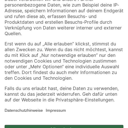
Zahlungsarten
Versandarten
Sicher einkaufen
Jetzt die toom-App herunterladen
Alle Preisangaben in EUR inkl. gesetzl. MwSt.. Die dargestellten Angebote sind unter
Umständen nicht in allen Märkten verfügbar. Die angegebenen Verfügbarkeiten beziehen
sich auf den unter "Mein Markt" ausgewählten toom Baumarkt. Alle Angebote und
Produkte nur solange der Vorrat reicht.
*Paketversand ab 59 € versandkostenfrei, gilt nicht für Artikel mit Speditionsversand, hier
fallen zusätzliche Versandkosten an.