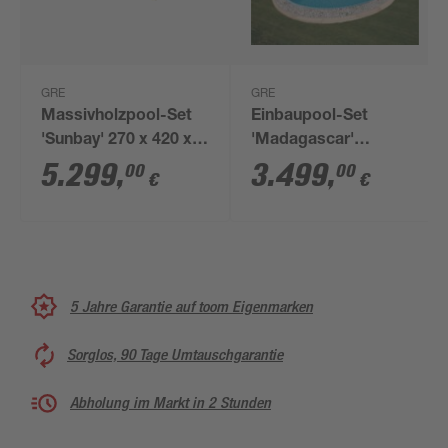
GRE
GRE
Massivholzpool-Set
Einbaupool-Set
'Sunbay' 270 x 420 x
'Madagascar'
117 cm mit Sandfilter
blau/weiß oval 700 x
5.299
,
3.499
,
00
00
€
€
und Edelstahlleiter,
320 x 150 cm
Holzleiter
5 Jahre Garantie auf toom Eigenmarken
Sorglos, 90 Tage Umtauschgarantie
Abholung im Markt in 2 Stunden