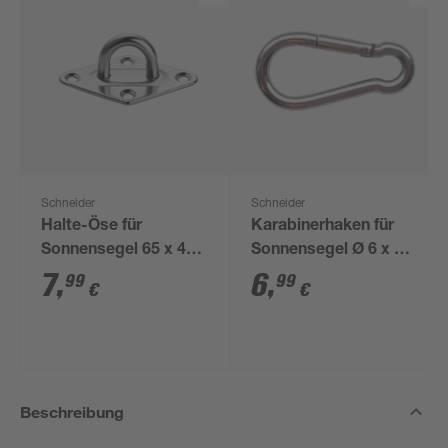
Schneider
Schneider
Halte-Öse für
Karabinerhaken für
Sonnensegel 65 x 40 x
Sonnensegel Ø 6 x 60
28 mm
mm
7
,
6
,
99
99
€
€
Beschreibung