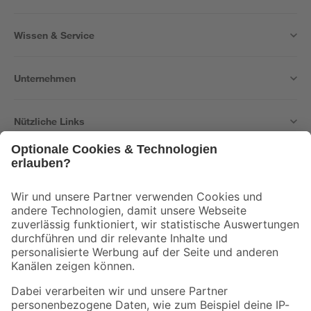
Wissen & Service
Unternehmen
Nützliche Links
Bleib auf dem Laufenden mit unserem Newsletter
Der toom Newsletter: Keine Angebote und Aktionen mehr verpassen!
Zur Newsletter Anmeldung
Folge uns