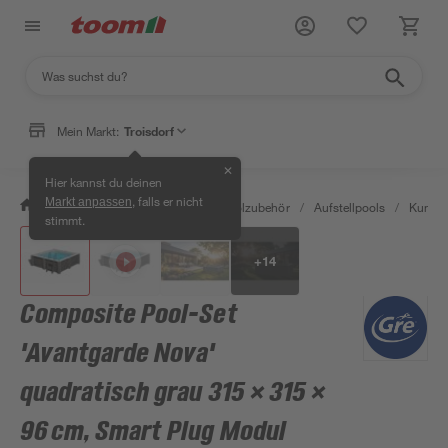
Mein Markt:
Troisdorf
✕
Hier kannst du deinen
, falls er nicht
Markt anpassen
/
Garten & Freizeit
/
Pools & Poolzubehör
/
Aufstellpools
/
Kunsts
stimmt.
+
14
Composite Pool-Set
'Avantgarde Nova'
quadratisch grau 315 × 315 ×
96 cm, Smart Plug Modul