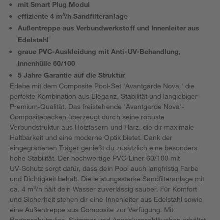
mit Smart Plug Modul
effiziente 4 m³/h Sandfilteranlage
Außentreppe aus Verbundwerkstoff und Innenleiter aus
Edelstahl
graue PVC-Auskleidung mit Anti-UV-Behandlung,
Innenhülle 60/100
5 Jahre Garantie auf die Struktur
Erlebe mit dem Composite Pool‑Set 'Avantgarde Nova ' die
perfekte Kombination aus Eleganz, Stabilität und langlebiger
Premium‑Qualität. Das freistehende 'Avantgarde Nova'-
Compositebecken überzeugt durch seine robuste
Verbundstruktur aus Holzfasern und Harz, die dir maximale
Haltbarkeit und eine moderne Optik bietet. Dank der
eingegrabenen Träger genießt du zusätzlich eine besonders
hohe Stabilität. Der hochwertige PVC‑Liner 60/100 mit
UV‑Schutz sorgt dafür, dass dein Pool auch langfristig Farbe
und Dichtigkeit behält. Die leistungsstarke Sandfilteranlage mit
ca. 4 m³/h hält dein Wasser zuverlässig sauber. Für Komfort
und Sicherheit stehen dir eine Innenleiter aus Edelstahl sowie
eine Außentreppe aus Composite zur Verfügung. Mit
Bodenschutzvlies, Skimmer und Anschlussschläuchen erhältst