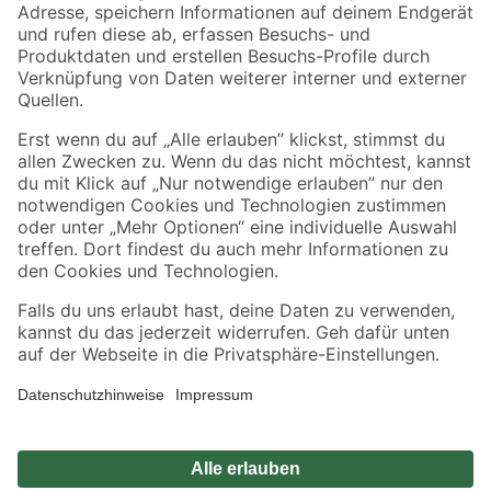
Zahlungsarten
Versandarten
Sicher einkaufen
Jetzt die toom-App herunterladen
Alle Preisangaben in EUR inkl. gesetzl. MwSt.. Die dargestellten Angebote sind unter
Umständen nicht in allen Märkten verfügbar. Die angegebenen Verfügbarkeiten beziehen
sich auf den unter "Mein Markt" ausgewählten toom Baumarkt. Alle Angebote und
Produkte nur solange der Vorrat reicht.
*Paketversand ab 59 € versandkostenfrei, gilt nicht für Artikel mit Speditionsversand, hier
fallen zusätzliche Versandkosten an.
Datenschutz
Privatsphäre
Impressum
AGB
Nutzungsbedingungen
Widerrufsrecht
Vertrag widerrufen