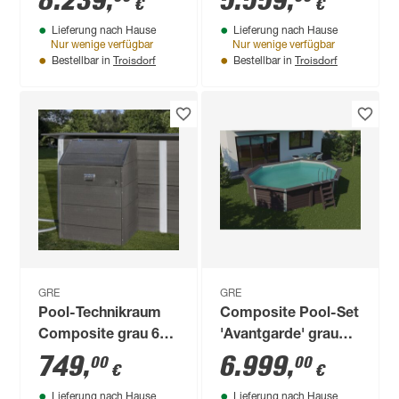
8.239
,
5.559
,
€
€
cm
Lieferung nach Hause
Lieferung nach Hause
Nur wenige verfügbar
Nur wenige verfügbar
Troisdorf
Troisdorf
Bestellbar in
Bestellbar in
GRE
GRE
Pool-Technikraum
Composite Pool-Set
Composite grau 60
'Avantgarde' grau
x 80 x 115 cm
oval 520 × 386 ×
749
,
6.999
,
00
00
€
€
124 cm
Lieferung nach Hause
Lieferung nach Hause