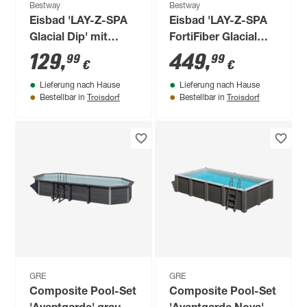
Bestway
Bestway
Eisbad 'LAY-Z-SPA
Eisbad 'LAY-Z-SPA
Glacial Dip' mit
FortiFiber Glacial
Filterpumpe Ø 90 cm
Dip' mit Filterpumpe
129
,
449
,
99
99
€
€
rund
152 x 92 x 69 cm
Lieferung nach Hause
Lieferung nach Hause
Troisdorf
Troisdorf
Bestellbar in
Bestellbar in
GRE
GRE
Composite Pool-Set
Composite Pool-Set