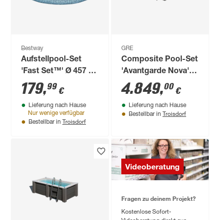
Bestway
GRE
Aufstellpool-Set
Composite Pool-Set
'Fast Set™' Ø 457 x
'Avantgarde Nova'
84 cm mit
quadratisch grau
179
,
4.849
,
99
00
€
€
Filterpumpe
315 × 315 × 96 cm,
Lieferung nach Hause
Lieferung nach Hause
Smart Plug Modul
Troisdorf
Nur wenige verfügbar
Bestellbar in
Troisdorf
Bestellbar in
Videoberatung
Fragen zu deinem Projekt?
Kostenlose Sofort-
Videoberatung direkt aus