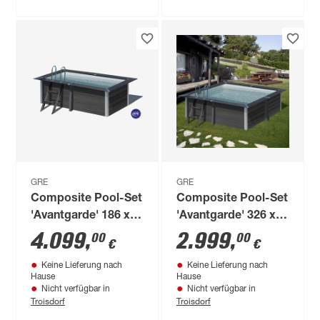
GRE
GRE
Composite Pool-Set
Composite Pool-Set
'Avantgarde' 186 x
'Avantgarde' 326 x
96 x 326 cm mit
96 x 326 cm mit
4.099
,
2.999
,
00
00
€
€
Sandfilter und
Sandfilter und
Keine Lieferung nach
Keine Lieferung nach
Trittleiter
Trittleiter
Hause
Hause
Nicht verfügbar in
Nicht verfügbar in
Troisdorf
Troisdorf