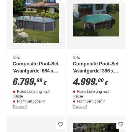
GRE
GRE
Composite Pool-Set
Composite Pool-Set
'Avantgarde' 664 x
'Avantgarde' 386 x
386 x 124 cm mit
124 x 524 cm mit
6.799
,
4.999
,
00
00
€
€
Sandfilter,
Sandfilter und
Keine Lieferung nach
Keine Lieferung nach
Doppelleiter und
Trittleiter
Hause
Hause
LED-Beleuchtung
Nicht verfügbar in
Nicht verfügbar in
Troisdorf
Troisdorf