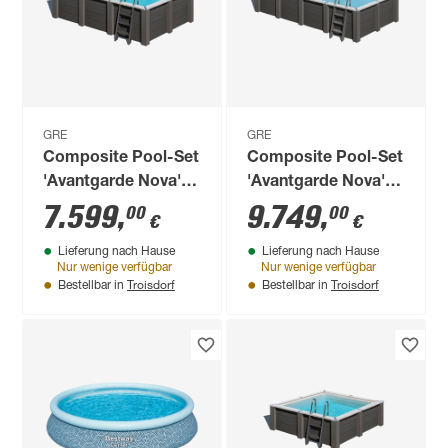
GRE
GRE
Composite Pool-Set
Composite Pool-Set
'Avantgarde Nova'
'Avantgarde Nova'
rechteckig grau 455
rechteckig grau 606
7.599
,
9.749
,
00
00
€
€
× 315 × 126 cm,
× 326 × 124 cm, mit
Lieferung nach Hause
Lieferung nach Hause
Smart Plug Modul
LED-Strahler und
Nur wenige verfügbar
Nur wenige verfügbar
Smart Plug Modul
Troisdorf
Troisdorf
Bestellbar in
Bestellbar in