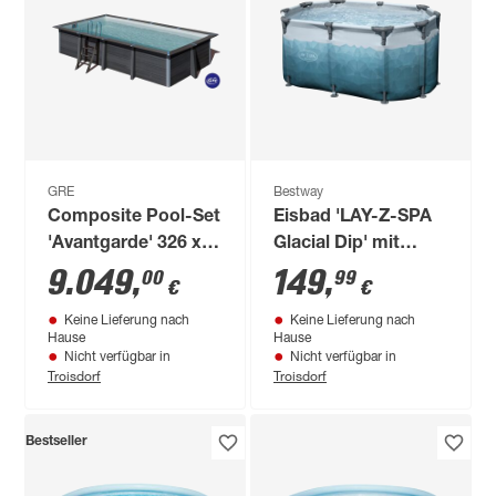
GRE
Bestway
Composite Pool-Set
Eisbad 'LAY-Z-SPA
'Avantgarde' 326 x
Glacial Dip' mit
124 x 606 cm mit
Filterpumpe 150 x 90
9.049
,
149
,
00
99
€
€
Sandfilter und
x 65 cm oval
Keine Lieferung nach
Keine Lieferung nach
Trittleiter
Hause
Hause
Nicht verfügbar in
Nicht verfügbar in
Troisdorf
Troisdorf
Bestseller