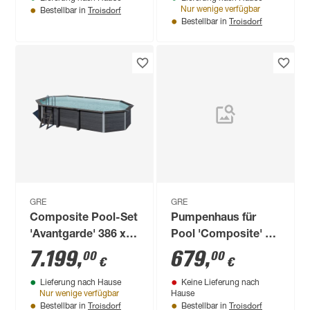
Troisdorf
Nur wenige verfügbar
Bestellbar in
Troisdorf
Bestellbar in
GRE
GRE
Composite Pool-Set
Pumpenhaus für
'Avantgarde' 386 x
Pool 'Composite' 60
124 x 524 cm mit
x 89 x 80 cm
7.199
,
679
,
00
00
€
€
Sandfilter und
Lieferung nach Hause
Keine Lieferung nach
Trittleiter
Nur wenige verfügbar
Hause
Troisdorf
Troisdorf
Bestellbar in
Bestellbar in