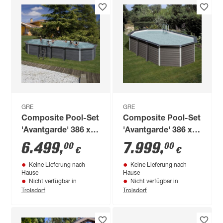
GRE
GRE
Composite Pool-Set
Composite Pool-Set
'Avantgarde' 386 x
'Avantgarde' 386 x
121 x 804 cm mit
154 x 664 cm mit
6.499
,
7.999
,
00
00
€
€
Sandfilter und
Sandfilter und
Keine Lieferung nach
Keine Lieferung nach
Trittleiter
Trittleiter
Hause
Hause
Nicht verfügbar in
Nicht verfügbar in
Troisdorf
Troisdorf