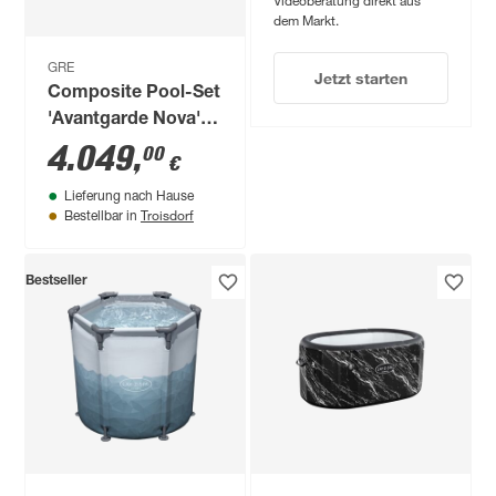
dem Markt.
GRE
Jetzt starten
Composite Pool-Set
'Avantgarde Nova'
rechteckig grau 315
4.049
,
00
€
× 175 × 96 cm, Smart
Lieferung nach Hause
Plug Modul
Troisdorf
Bestellbar in
Bestseller