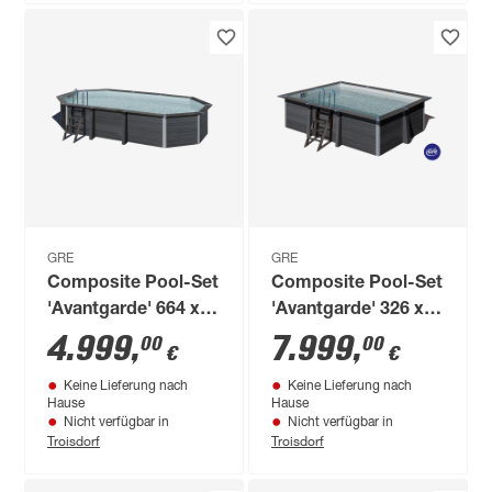
GRE
GRE
Composite Pool-Set
Composite Pool-Set
'Avantgarde' 664 x
'Avantgarde' 326 x
386 x 124 cm mit
124 x 466 cm mit
4.999
,
7.999
,
00
00
€
€
Sandfilter und Leiter
Sandfilter und
Keine Lieferung nach
Keine Lieferung nach
Trittleiter
Hause
Hause
Nicht verfügbar in
Nicht verfügbar in
Troisdorf
Troisdorf