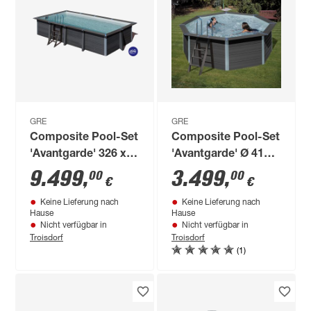
GRE
GRE
Composite Pool-Set
Composite Pool-Set
'Avantgarde' 326 x
'Avantgarde' Ø 410 x
124 x 606 cm mit
124 cm mit
9.499
,
3.499
,
00
00
€
€
Sandfilter und
Sandfilter und
Keine Lieferung nach
Keine Lieferung nach
Trittleiter
Trittleiter
Hause
Hause
Nicht verfügbar in
Nicht verfügbar in
Troisdorf
Troisdorf
(1)