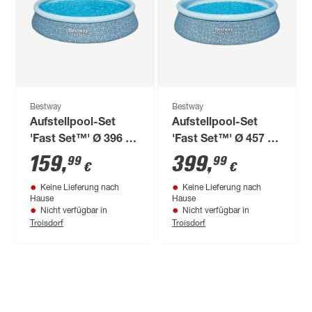
Bestway
Bestway
Aufstellpool-Set
Aufstellpool-Set
'Fast Set™' Ø 396 x
'Fast Set™' Ø 457 x
84 cm mit
107 cm mit
159
,
399
,
99
99
€
€
Filterpumpe
Filterpumpe
Keine Lieferung nach
Keine Lieferung nach
Hause
Hause
Nicht verfügbar in
Nicht verfügbar in
Troisdorf
Troisdorf