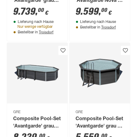
'Avantgarde' grau
'Avantgarde Nova'
oval 804 × 386 × 124
rechteckig grau 595
9.739
,
9.599
,
00
00
€
€
cm
× 315 × 126 cm,
Lieferung nach Hause
Lieferung nach Hause
Smart Plug Modul
Troisdorf
Nur wenige verfügbar
Bestellbar in
Troisdorf
Bestellbar in
GRE
GRE
Composite Pool-Set
Composite Pool-Set
'Avantgarde' grau
'Avantgarde' grau Ø
oval 664 × 386 × 124
410 × 124 cm
00
00