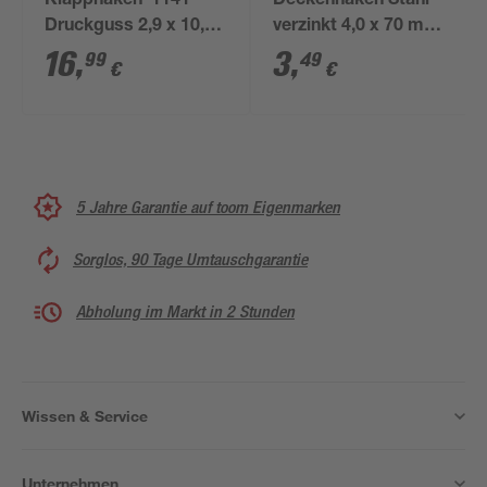
Klapphaken '1141'
Deckenhaken Stahl
Druckguss 2,9 x 10,9
verzinkt 4,0 x 70 mm 4
x 33 cm
Stück
16
,
3
,
99
49
€
€
5 Jahre Garantie auf toom Eigenmarken
Sorglos, 90 Tage Umtauschgarantie
Abholung im Markt in 2 Stunden
Wissen & Service
Unternehmen