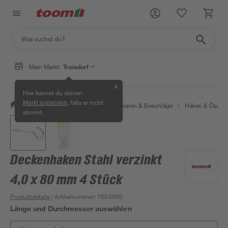
Mein Markt:
Troisdorf
✕
Hier kannst du deinen
, falls er nicht
Markt anpassen
/
Werkstatt & Maschinen
/
Eisenwaren & Beschläge
/
Haken & Ösen
stimmt.
Deckenhaken Stahl verzinkt
4,0 x 80 mm 4 Stück
Produktdetails
| Artikelnummer
:
1650890
Länge und Durchmesser auswählen