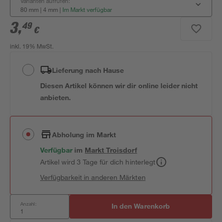
Varianten aufrufen:
80 mm | 4 mm
|
Im Markt verfügbar
3
,
49
€
inkl. 19% MwSt.
Lieferung nach Hause
Diesen Artikel können wir dir online leider nicht
anbieten.
Abholung im Markt
Verfügbar
im
Markt
Troisdorf
Artikel wird 3 Tage für dich hinterlegt
Verfügbarkeit in anderen Märkten
Anzahl:
In den Warenkorb