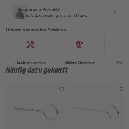
Fragen zum Produkt?
Sofort-Videoberatung aus dem Markt
Unsere passenden Services
Handwerksservice
Mietgeräteservice
Miettra
Häufig dazu gekauft