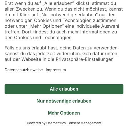
Sicher einkaufen
Jetzt die toom-App herunterladen
Alle Preisangaben in EUR inkl. gesetzl. MwSt.. Die dargestellten Angebote sind unter
Umständen nicht in allen Märkten verfügbar. Die angegebenen Verfügbarkeiten beziehen
sich auf den unter "Mein Markt" ausgewählten toom Baumarkt. Alle Angebote und
Produkte nur solange der Vorrat reicht.
*Paketversand ab 59 € versandkostenfrei, gilt nicht für Artikel mit Speditionsversand, hier
fallen zusätzliche Versandkosten an.
Datenschutz
Privatsphäre
Impressum
AGB
Nutzungsbedingungen
Widerrufsrecht
Vertrag widerrufen
Barrierefreiheit
© 2026 toom Baumarkt GmbH