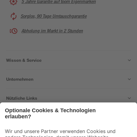
5 Jahre Garantie auf toom Eigenmarken
Sorglos, 90 Tage Umtauschgarantie
Abholung im Markt in 2 Stunden
Wissen & Service
Unternehmen
Nützliche Links
Bleib auf dem Laufenden mit unserem Newsletter
Der toom Newsletter: Keine Angebote und Aktionen mehr verpassen!