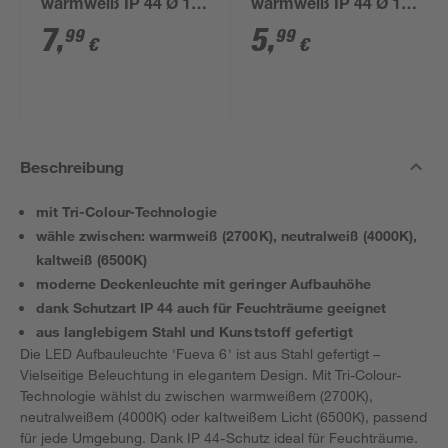
warmweiß IP 44 Ø 15
warmweiß IP 44 Ø 10
x 44 cm
x 39 cm
7
,
5
,
99
99
€
€
Beschreibung
mit Tri-Colour-Technologie
wähle zwischen: warmweiß (2700K), neutralweiß (4000K),
kaltweiß (6500K)
moderne Deckenleuchte mit geringer Aufbauhöhe
dank Schutzart IP 44 auch für Feuchträume geeignet
aus langlebigem Stahl und Kunststoff gefertigt
Die LED Aufbauleuchte 'Fueva 6' ist aus Stahl gefertigt –
Vielseitige Beleuchtung in elegantem Design. Mit Tri-Colour-
Technologie wählst du zwischen warmweißem (2700K),
neutralweißem (4000K) oder kaltweißem Licht (6500K), passend
für jede Umgebung. Dank IP 44-Schutz ideal für Feuchträume.