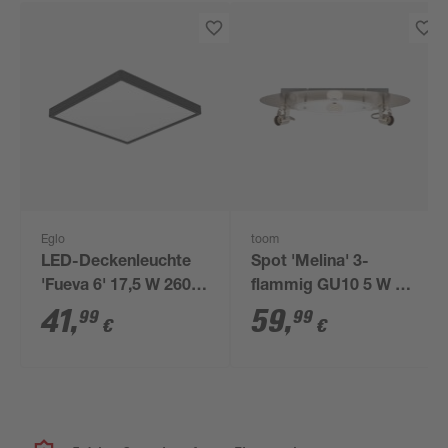
Eglo
toom
LED-Deckenleuchte
Spot 'Melina' 3-
'Fueva 6' 17,5 W 2600
flammig GU10 5 W Ø
lm warmweiß bis
52 x 13,5 cm
41
,
59
,
99
99
€
€
tageslichtweiß 39 x
2,5 cm