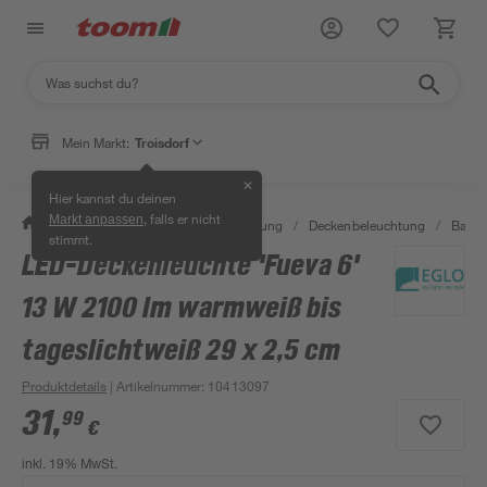
Mein Markt:
Troisdorf
✕
Hier kannst du deinen
, falls er nicht
Markt anpassen
/
Wohnen & Haushalt
/
Beleuchtung
/
Deckenbeleuchtung
/
Bad-D
stimmt.
LED-Deckenleuchte 'Fueva 6'
13 W 2100 lm warmweiß bis
tageslichtweiß 29 x 2,5 cm
Produktdetails
| Artikelnummer
:
10413097
31
,
99
€
inkl. 19% MwSt.