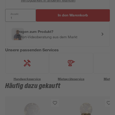
Verfügbarkeit in anderen Märkten
Anzahl:
In den Warenkorb
Fragen zum Produkt?
Sofort-Videoberatung aus dem Markt
Unsere passenden Services
Handwerksservice
Mietgeräteservice
Miettra
Häufig dazu gekauft