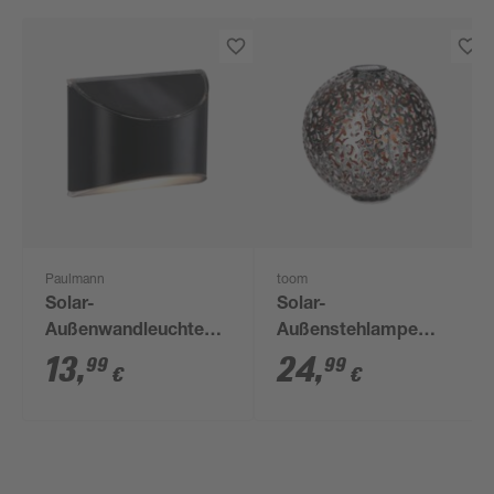
Paulmann
toom
Solar-
Solar-
Außenwandleuchte
Außenstehlampe
'Elliot' 5 lm 10 x 8 x
'Antik' 5 lm
13
,
24
,
99
99
€
€
5,3 cm
neutralweiß IP 44 Ø
30 cm