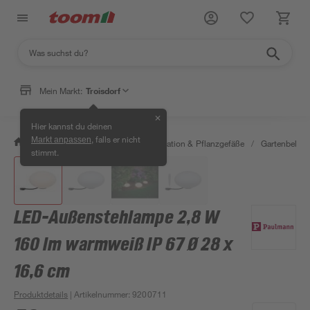
Mein Markt:
Troisdorf
✕
Hier kannst du deinen
, falls er nicht
Markt anpassen
/
Garten & Freizeit
/
Gartendekoration & Pflanzgefäße
/
Gartenbeleu
stimmt.
LED-Außenstehlampe 2,8 W
160 lm warmweiß IP 67 Ø 28 x
16,6 cm
Produktdetails
| Artikelnummer
:
9200711