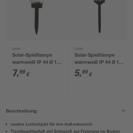
toom
toom
Solar-Spießlampe
Solar-Spießlampe
warmweiß IP 44 Ø 15
warmweiß IP 44 Ø 10
x 44 cm
x 39 cm
7
,
5
,
99
99
€
€
Beschreibung
rundes Lichtobjekt für den Außenbereich
Tischleuchtenfuß mit Erdspieß zur Fixierung im Boden