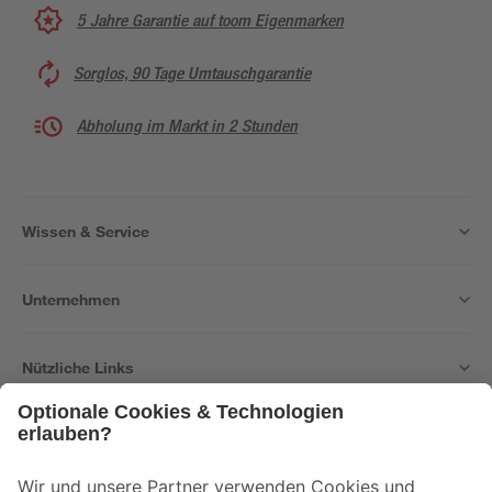
5 Jahre Garantie auf toom Eigenmarken
Sorglos, 90 Tage Umtauschgarantie
Abholung im Markt in 2 Stunden
Wissen & Service
Unternehmen
Nützliche Links
Bleib auf dem Laufenden mit unserem Newsletter
Der toom Newsletter: Keine Angebote und Aktionen mehr verpassen!