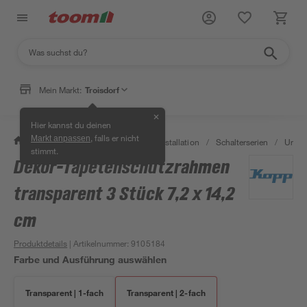
Mein Markt:
Troisdorf
✕
Hier kannst du deinen
, falls er nicht
Markt anpassen
/
Bauen & Renovieren
/
Elektroinstallation
/
Schalterserien
/
Unter
stimmt.
Dekor-Tapetenschutzrahmen
transparent 3 Stück 7,2 x 14,2
cm
Produktdetails
| Artikelnummer
:
9105184
Farbe und Ausführung auswählen
Transparent | 1-fach
Transparent | 2-fach