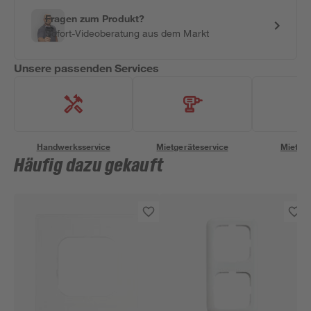
Fragen zum Produkt?
Sofort-Videoberatung aus dem Markt
Unsere passenden Services
Handwerksservice
Mietgeräteservice
Miettra
Häufig dazu gekauft