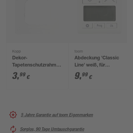
Kopp
toom
Dekor-
Abdeckung 'Classic
Tapetenschutzrahmen
Line' weiß, für
transparent 3 Stück
Zeitschaltuhr
3
,
9
,
99
99
€
€
7,2 x 7,2 cm
5 Jahre Garantie auf toom Eigenmarken
Sorglos, 90 Tage Umtauschgarantie