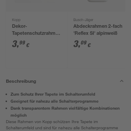
Kopp
Busch-Jäger
Dekor-
Abdeckrahmen 2-fach
Tapetenschutzrahmen
'Reflex SI' alpinweiß
transparent 3 Stück
3
,
3
,
99
09
€
€
7,2 x 7,2 cm
Beschreibung
Zum Schutz Ihrer Tapete im Schalterumfeld
Geeignet für nahezu alle Schalterprogramme
Dank transparentem Rahmen vielfältige Kombinationen
möglich
Diese Rahmen von Kopp schützen Ihre Tapete im
Schalterumfeld und sind für nahezu alle Schalterprogramme