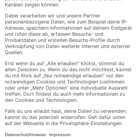
Folge uns
Zahlungsarten
Versandarten
Sicher einkaufen
Jetzt die toom-App herunterladen
Alle Preisangaben in EUR inkl. gesetzl. MwSt.. Die dargestellten Angebote sind unter
Umständen nicht in allen Märkten verfügbar. Die angegebenen Verfügbarkeiten beziehen
sich auf den unter "Mein Markt" ausgewählten toom Baumarkt. Alle Angebote und
Produkte nur solange der Vorrat reicht.