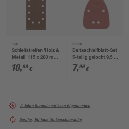
kwb
Bosch
Schleifstreifen 'Holz &
Deltaschleifblatt-Set
Metall' 115 x 280 mm
5-teilig gelocht 9,5 x
K80 10 Stück
13,5 cm G180
10
,
7
,
99
99
€
€
5 Jahre Garantie auf toom Eigenmarken
Sorglos, 90 Tage Umtauschgarantie