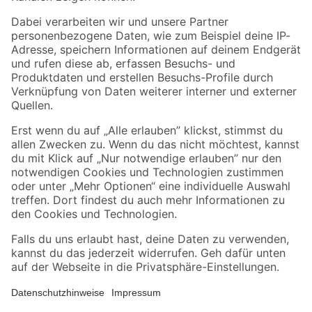
Folge uns
Zahlungsarten
Versandarten
Sicher einkaufen
Jetzt die toom-App herunterladen
Alle Preisangaben in EUR inkl. gesetzl. MwSt.. Die dargestellten Angebote sind unter
Umständen nicht in allen Märkten verfügbar. Die angegebenen Verfügbarkeiten beziehen
sich auf den unter "Mein Markt" ausgewählten toom Baumarkt. Alle Angebote und
Produkte nur solange der Vorrat reicht.
*Paketversand ab 59 € versandkostenfrei, gilt nicht für Artikel mit Speditionsversand, hier
fallen zusätzliche Versandkosten an.