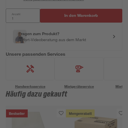
Anzahl:
In den Warenkorb
Fragen zum Produkt?
Sofort-Videoberatung aus dem Markt
Unsere passenden Services
Handwerksservice
Mietgeräteservice
Miettra
Häufig dazu gekauft
Bestseller
Mengenrabatt