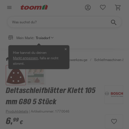
Mein Markt:
Troisdorf
✕
Hier kannst du deinen
, falls er nicht
Markt anpassen
/
Werkstatt & Maschinen
/
Elektrowerkzeuge
/
Schleifmaschinen & T
stimmt.
Deltaschleifblätter Klett 105
mm G80 5 Stück
Produktdetails
| Artikelnummer
:
1770046
6
,
99
€