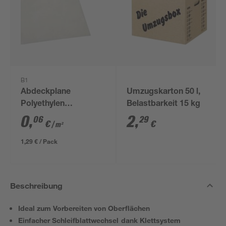
B1
Abdeckplane
Umzugskarton 50 l,
Polyethylen
Belastbarkeit 15 kg
transparent 4 x 5 m
0
,
2
,
06
29
€
€
/ m²
1,29 € / Pack
Beschreibung
Ideal zum Vorbereiten von Oberflächen
Einfacher Schleifblattwechsel dank Klettsystem