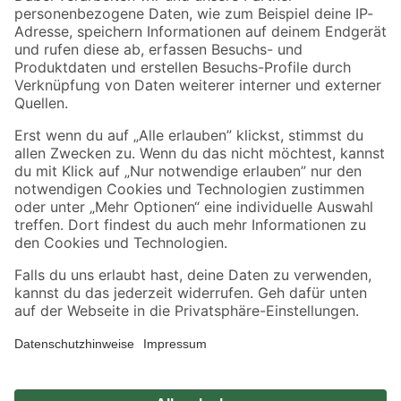
Zahlungsarten
Versandarten
Sicher einkaufen
Jetzt die toom-App herunterladen
Alle Preisangaben in EUR inkl. gesetzl. MwSt.. Die dargestellten Angebote sind unter
Umständen nicht in allen Märkten verfügbar. Die angegebenen Verfügbarkeiten beziehen
sich auf den unter "Mein Markt" ausgewählten toom Baumarkt. Alle Angebote und
Produkte nur solange der Vorrat reicht.
*Paketversand ab 59 € versandkostenfrei, gilt nicht für Artikel mit Speditionsversand, hier
fallen zusätzliche Versandkosten an.
Datenschutz
Privatsphäre
Impressum
AGB