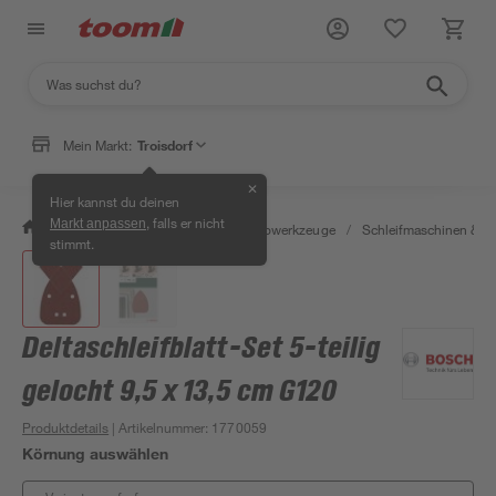
Mein Markt:
Troisdorf
✕
Hier kannst du deinen
, falls er nicht
Markt anpassen
/
Werkstatt & Maschinen
/
Elektrowerkzeuge
/
Schleifmaschinen & T
stimmt.
Deltaschleifblatt-Set 5-teilig
gelocht 9,5 x 13,5 cm G120
Produktdetails
| Artikelnummer
:
1770059
Körnung auswählen