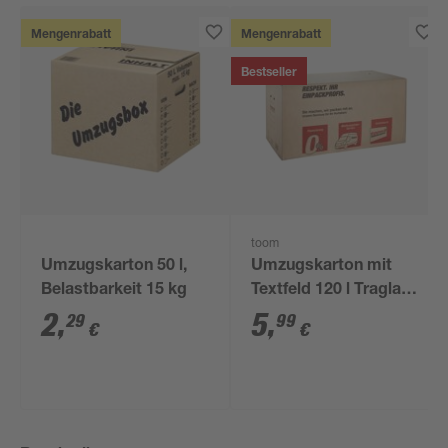
Mengenrabatt
Mengenrabatt
Bestseller
toom
Umzugskarton 50 l,
Umzugskarton mit
Belastbarkeit 15 kg
Textfeld 120 l Traglast
50 kg
2
,
5
,
29
99
€
€