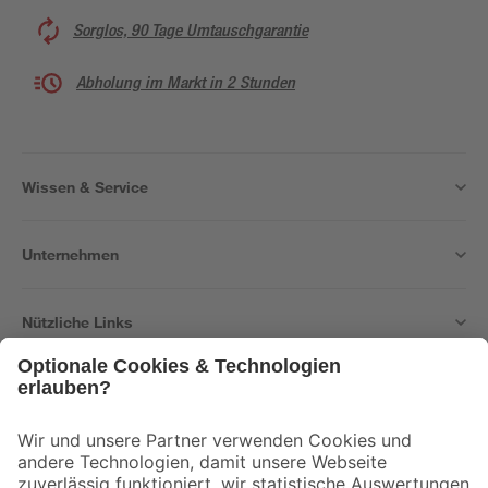
Sorglos, 90 Tage Umtauschgarantie
Abholung im Markt in 2 Stunden
Wissen & Service
Unternehmen
Nützliche Links
Bleib auf dem Laufenden mit unserem Newsletter
Der toom Newsletter: Keine Angebote und Aktionen mehr verpassen!
Zur Newsletter Anmeldung