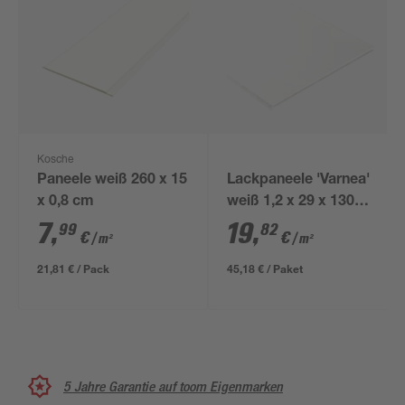
Kosche
Paneele weiß 260 x 15
Lackpaneele 'Varnea'
x 0,8 cm
weiß 1,2 x 29 x 130
cm 6 Stück
7
,
19
,
99
82
€
€
/ m²
/ m²
21,81 € / Pack
45,18 € / Paket
5 Jahre Garantie auf toom Eigenmarken