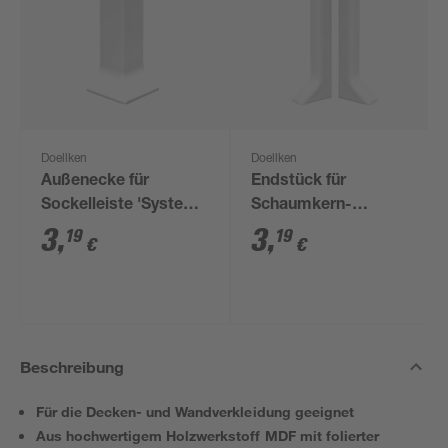
Doellken
Doellken
Außenecke für
Endstück für
Sockelleiste 'System
Schaumkern-
9' weiß, 1 Stück
Sockelleiste 'System
3
,
3
,
19
19
€
€
9' weiß, 2 Stück
Beschreibung
Für die Decken- und Wandverkleidung geeignet
Aus hochwertigem Holzwerkstoff MDF mit folierter