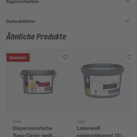
Eigenschaften
Datenblätter
Ähnliche Produkte
Bestseller
toom
toom
Dispersionsfarbe
Latexweiß
'Easy Clean' weiß
seidenglänzend 10 l