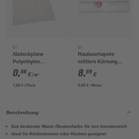
B1
B1
Abdeckplane
Raufasertapete
Polyethylen
mittlere Körnung
transparent 4 x 5 m
weiß 0,53 x 30 m
0
,
8
,
06
69
€
€
/ m²
1,29 € / Pack
0,29 € / Meter
Beschreibung
Gut deckende Wand-/Deckenfarbe für den Innenbereich
Ideal für Kinderzimmer oder Küchen geeignet