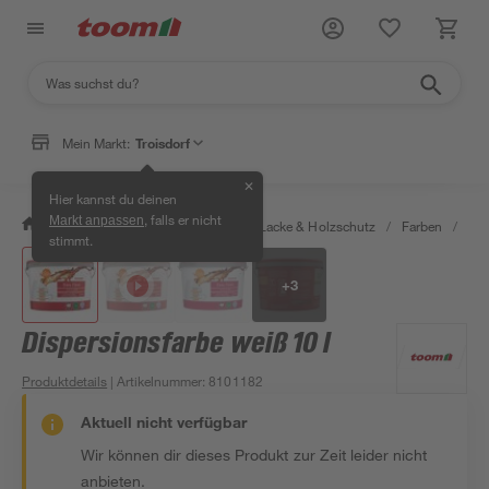
Mein Markt:
Troisdorf
✕
Hier kannst du deinen
, falls er nicht
Markt anpassen
/
Bauen & Renovieren
/
Farben, Lacke & Holzschutz
/
Farben
/
Dis
stimmt.
+
3
Dispersionsfarbe weiß 10 l
Produktdetails
| Artikelnummer
:
8101182
Aktuell nicht verfügbar
Wir können dir dieses Produkt zur Zeit leider nicht
anbieten.