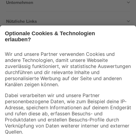
Unternehmen
Nützliche Links
Bleib auf dem Laufenden mit unserem Newsletter
Der toom Newsletter: Keine Angebote und Aktionen mehr verpassen!
Zur Newsletter Anmeldung
Folge uns
Zahlungsarten
Versandarten