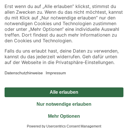
Sicher einkaufen
Jetzt die toom-App herunterladen
Alle Preisangaben in EUR inkl. gesetzl. MwSt.. Die dargestellten Angebote sind unter
Umständen nicht in allen Märkten verfügbar. Die angegebenen Verfügbarkeiten beziehen
sich auf den unter "Mein Markt" ausgewählten toom Baumarkt. Alle Angebote und
Produkte nur solange der Vorrat reicht.
*Paketversand ab 59 € versandkostenfrei, gilt nicht für Artikel mit Speditionsversand, hier
fallen zusätzliche Versandkosten an.
Datenschutz
Privatsphäre
Impressum
AGB
Nutzungsbedingungen
Widerrufsrecht
Vertrag widerrufen
Barrierefreiheit
© 2026 toom Baumarkt GmbH