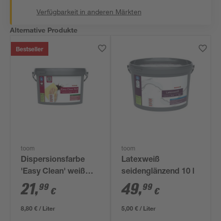
Verfügbarkeit in anderen Märkten
Alternative Produkte
Bestseller
toom
toom
Dispersionsfarbe
Latexweiß
'Easy Clean' weiß
seidenglänzend 10 l
matt 2,5 l
21
,
49
,
99
99
€
€
8,80 € / Liter
5,00 € / Liter