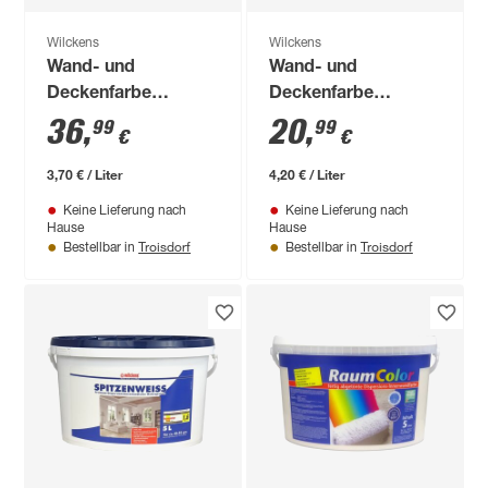
Wilckens
Wilckens
Wand- und
Wand- und
Deckenfarbe
Deckenfarbe
'RaumColor'
'RaumColor'
36
,
20
,
99
99
€
€
cappuccinofarben
sandfarben 5 l
10 l
3,70 € / Liter
4,20 € / Liter
Keine Lieferung nach
Keine Lieferung nach
Hause
Hause
Troisdorf
Troisdorf
Bestellbar in
Bestellbar in