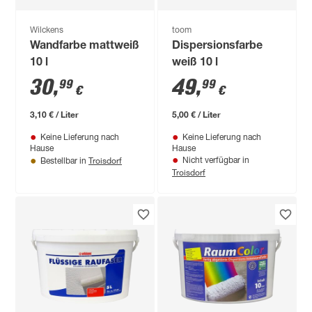
Wilckens
toom
Wandfarbe mattweiß
Dispersionsfarbe
10 l
weiß 10 l
30
,
49
,
99
99
€
€
3,10 € / Liter
5,00 € / Liter
Keine Lieferung nach
Keine Lieferung nach
Hause
Hause
Troisdorf
Nicht verfügbar in
Bestellbar in
Troisdorf