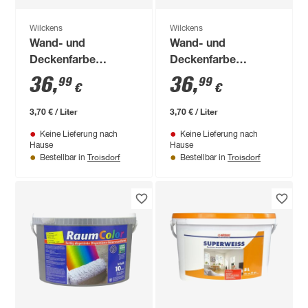
Wilckens
Wilckens
Wand- und
Wand- und
Deckenfarbe
Deckenfarbe
'RaumColor'
'RaumColor'
36
,
36
,
99
99
€
€
hellbraun 10 l
hellbraun 10 l
3,70 € / Liter
3,70 € / Liter
Keine Lieferung nach
Keine Lieferung nach
Hause
Hause
Troisdorf
Troisdorf
Bestellbar in
Bestellbar in