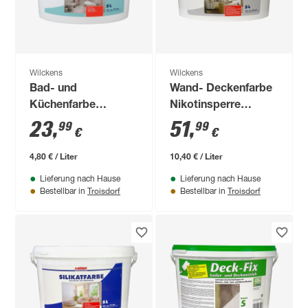
Wilckens
Wilckens
Bad- und
Wand- Deckenfarbe
Küchenfarbe
Nikotinsperre
mattweiß 5 l
mattweiß 5 l
23
,
51
,
99
99
€
€
4,80 € / Liter
10,40 € / Liter
Lieferung nach Hause
Lieferung nach Hause
Troisdorf
Troisdorf
Bestellbar in
Bestellbar in