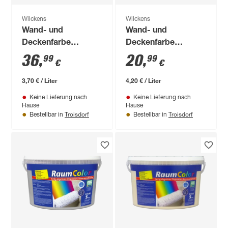
Wilckens
Wilckens
Wand- und
Wand- und
Deckenfarbe
Deckenfarbe
'RaumColor'
'RaumColor'
36
,
20
,
99
99
€
€
samtgrau 10 l
basaltgrau 5 l
3,70 € / Liter
4,20 € / Liter
Keine Lieferung nach
Keine Lieferung nach
Hause
Hause
Troisdorf
Troisdorf
Bestellbar in
Bestellbar in