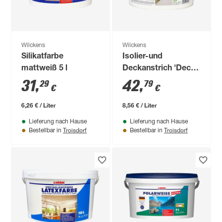
Wilckens
Wilckens
Silikatfarbe
Isolier-und
mattweiß 5 l
Deckanstrich 'Deck-
Fix' weiß 5 l
31
,
42
,
29
79
€
€
6,26 € / Liter
8,56 € / Liter
Lieferung nach Hause
Lieferung nach Hause
Troisdorf
Troisdorf
Bestellbar in
Bestellbar in