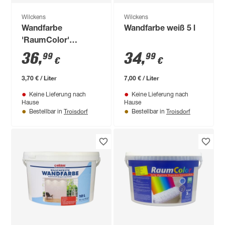
Wilckens
Wilckens
Wandfarbe
Wandfarbe weiß 5 l
'RaumColor'
sandfarben 10 l
36
,
34
,
99
99
€
€
3,70 € / Liter
7,00 € / Liter
Keine Lieferung nach
Keine Lieferung nach
Hause
Hause
Troisdorf
Troisdorf
Bestellbar in
Bestellbar in