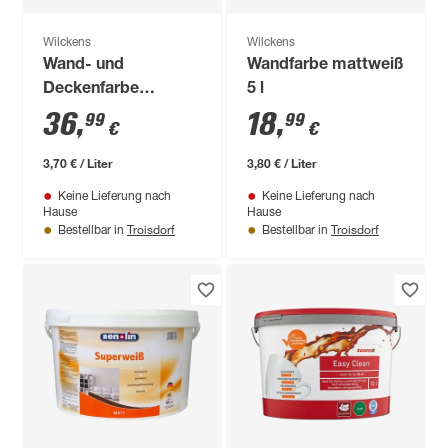
Wilckens
Wilckens
Wand- und
Wandfarbe mattweiß
Deckenfarbe
5 l
'RaumColor'
36
,
18
,
99
99
€
€
basaltgrau 10 l
3,70 € / Liter
3,80 € / Liter
Keine Lieferung nach
Keine Lieferung nach
Hause
Hause
Troisdorf
Troisdorf
Bestellbar in
Bestellbar in