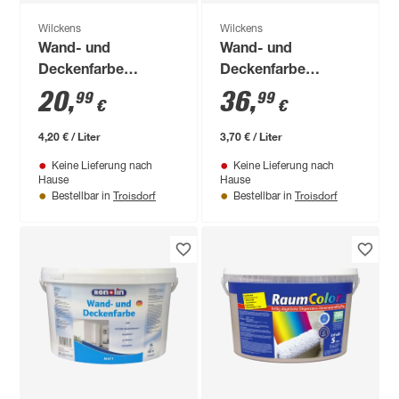
Wilckens
Wilckens
Wand- und
Wand- und
Deckenfarbe
Deckenfarbe
'RaumColor'
'RaumColor'
20
,
36
,
99
99
€
€
pastellgrün 5 l
papayafarben 10 l
4,20 € / Liter
3,70 € / Liter
Keine Lieferung nach
Keine Lieferung nach
Hause
Hause
Troisdorf
Troisdorf
Bestellbar in
Bestellbar in