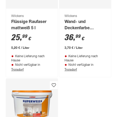
Wilckens
Wilckens
Flüssige Raufaser
Wand- und
mattweiß 5 l
Deckenfarbe
'RaumColor'
25
,
36
,
99
99
€
€
platinfarben 10 l
5,20 € / Liter
3,70 € / Liter
Keine Lieferung nach
Keine Lieferung nach
Hause
Hause
Nicht verfügbar in
Nicht verfügbar in
Troisdorf
Troisdorf