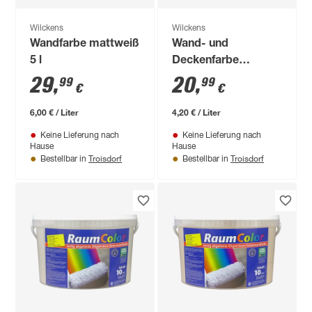
Wilckens
Wilckens
Wandfarbe mattweiß
Wand- und
5 l
Deckenfarbe
'RaumColor'
29
,
20
,
99
99
€
€
hellbraun 5 l
6,00 € / Liter
4,20 € / Liter
Keine Lieferung nach
Keine Lieferung nach
Hause
Hause
Troisdorf
Troisdorf
Bestellbar in
Bestellbar in