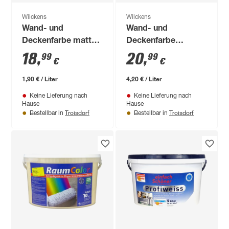
Wilckens
Wilckens
Wand- und
Wand- und
Deckenfarbe matt
Deckenfarbe
10 l
'RaumColor'
18
,
20
,
99
99
€
€
cappuccinofarben 5 l
1,90 € / Liter
4,20 € / Liter
Keine Lieferung nach
Keine Lieferung nach
Hause
Hause
Troisdorf
Troisdorf
Bestellbar in
Bestellbar in