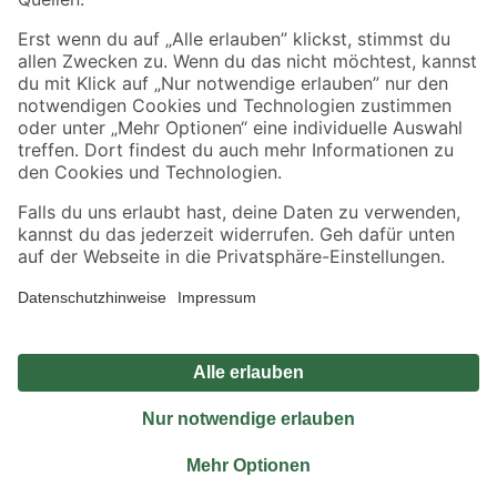
Sicher einkaufen
Jetzt die toom-App herunterladen
Alle Preisangaben in EUR inkl. gesetzl. MwSt.. Die dargestellten Angebote sind unter
Umständen nicht in allen Märkten verfügbar. Die angegebenen Verfügbarkeiten beziehen
sich auf den unter "Mein Markt" ausgewählten toom Baumarkt. Alle Angebote und
Produkte nur solange der Vorrat reicht.
*Paketversand ab 59 € versandkostenfrei, gilt nicht für Artikel mit Speditionsversand, hier
fallen zusätzliche Versandkosten an.
Datenschutz
Privatsphäre
Impressum
AGB
Nutzungsbedingungen
Widerrufsrecht
Vertrag widerrufen
Barrierefreiheit
© 2026 toom Baumarkt GmbH