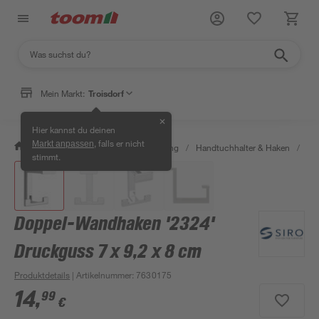
Mein Markt:
Troisdorf
✕
Hier kannst du deinen
, falls er nicht
Markt anpassen
/
Bad & Sanitär
/
Bad-Ausstattung
/
Handtuchhalter & Haken
/
Do
stimmt.
Doppel-Wandhaken '2324'
Druckguss 7 x 9,2 x 8 cm
Produktdetails
| Artikelnummer
:
7630175
14
,
99
€