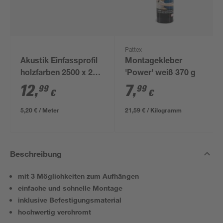
Pattex
Akustik Einfassprofil
Montagekleber
holzfarben 2500 x 24
'Power' weiß 370 g
mm
12
,
7
,
99
99
€
€
5,20 € / Meter
21,59 € / Kilogramm
Beschreibung
mit 3 Möglichkeiten zum Aufhängen
einfache und schnelle Montage
inklusive Befestigungsmaterial
hochwertig verchromt