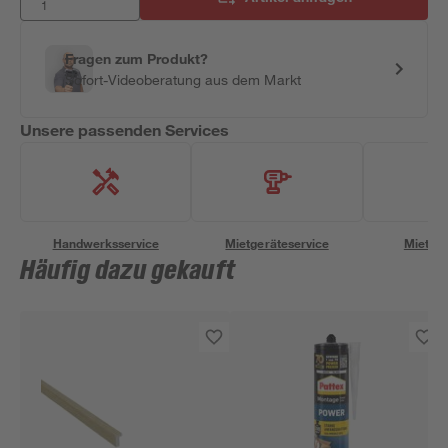
Fragen zum Produkt?
Sofort-Videoberatung aus dem Markt
Unsere passenden Services
Handwerksservice
Mietgeräteservice
Miettra
Häufig dazu gekauft