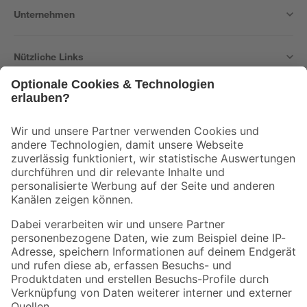
Unternehmen
Nützliche Links
Bleib auf dem Laufenden mit unserem Newsletter
Der toom Newsletter: Keine Angebote und Aktionen mehr verpassen!
Zur Newsletter Anmeldung
Folge uns
Zahlungsarten
Versandarten