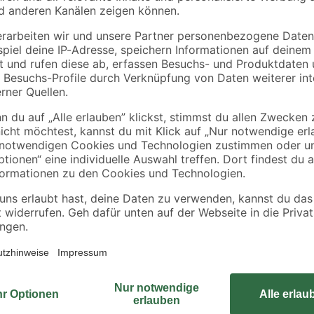
binderholz
binderholz
tte
Rahmen sägerau
Latte sägerau 2500 
2000 x 58 x 38 mm
48 x 24 mm
90 x
3
,
2
,
98
23
€
€
1,99 € / Meter
0,89 € / Meter
Vor allem größere Holzkonstruktio
besonders zuverlässig. Die lange
Werkstoff verarbeitet werden und 
und stabil.