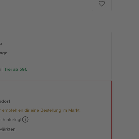
e
tage
 |
frei ab 59€
sdorf
 empfehlen dir eine Bestellung im Markt.
h hinterlegt
 Märkten