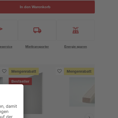
In den Warenkorb
eservice
Miettransporter
Energie sparen
Mengenrabatt
Mengenrabatt
Bestseller