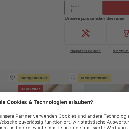
Anzahl:
Unsere passenden Services
Handwerksservice
Mietgerät
Mengenrabatt
Mengenrabatt
Bestseller