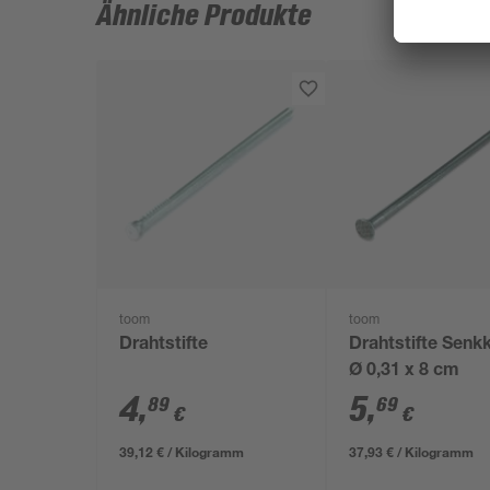
Ähnliche Produkte
toom
toom
Drahtstifte
Drahtstifte Senk
Ø 0,31 x 8 cm
4
,
5
,
89
69
€
€
39,12 € / Kilogramm
37,93 € / Kilogramm