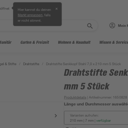
öffnet
✕
Hier kannst du deinen
, falls
Markt anpassen
er nicht stimmt.
Mein 
Sanitär
Garten & Freizeit
Wohnen & Haushalt
Wissen & Servic
el & Stifte
/
Drahtstifte
/
Drahtstifte Senkkopf Stahl 7,0 x 210 mm 5 Stück
Drahtstifte Senk
mm 5 Stück
Produktdetails
| Artikelnummer
:
1650828
Länge und Durchmesser auswähl
Varianten aufrufen:
210 mm | 7 mm
|
verfügbar