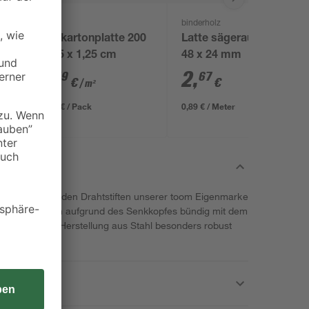
Knauf
binderholz
x
Gipskartonplatte 200
Latte sägerau 3000 x
x 125 x 1,25 cm
48 x 24 mm
4
,
2
,
49
67
€
€
/ m²
11,23 € / Pack
0,89 € / Meter
nen halten mit den Drahtstiften unserer toom Eigenmarke
n Nägel können aufgrund des Senkkopfes bündig mit dem
sind dank der Herstellung aus Stahl besonders robust