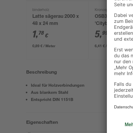
binderholz
Kronospan
Latte sägerau 2000 x
OSB3-Verlegepla
48 x 24 mm
'Cityboard'
ungeschliffen 16
1
,
5
,
78
99
€
€
/ m²
634 x 12 mm
0,89 € / Meter
6,41 € / Pack
Beschreibung
Ideal für Holzverbindungen
Aus blankem Stahl
Entspricht DIN 1151B
Eigenschaften