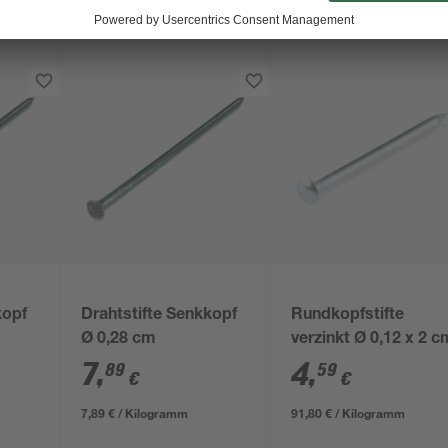
kopf
Drahtstifte Senkkopf
Rundkopfstifte
Ø 0,28 cm
verzinkt Ø 0,12 x 2 c
7
,
4
,
89
59
€
€
7,89 € / Kilogramm
91,80 € / Kilogramm