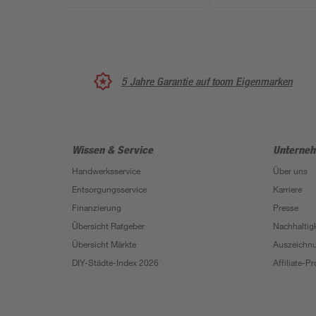
5 Jahre Garantie auf toom Eigenmarken
Wissen & Service
Unterne
Handwerksservice
Über uns
Entsorgungsservice
Karriere
Finanzierung
Presse
Übersicht Ratgeber
Nachhaltigk
Übersicht Märkte
Auszeichn
DIY-Städte-Index 2026
Affiliate-