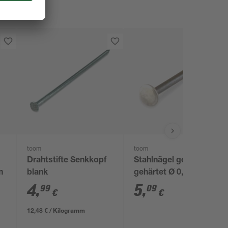
toom
toom
Drahtstifte Senkkopf
Stahlnägel gebläut
m
blank
gehärtet Ø 0,2 x 3 cm
4
,
5
,
99
09
€
€
12,48 € / Kilogramm