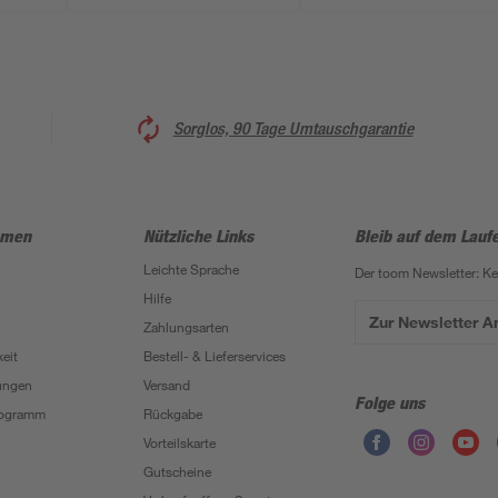
Sorglos, 90 Tage Umtauschgarantie
hmen
Nützliche Links
Bleib auf dem Lauf
Leichte Sprache
Der toom Newsletter: K
Hilfe
Zur Newsletter 
Zahlungsarten
eit
Bestell- & Lieferservices
ungen
Versand
Folge uns
Programm
Rückgabe
Vorteilskarte
Gutscheine