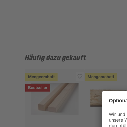
Häufig dazu gekauft
Mengenrabatt
Mengenrabatt
Bestseller