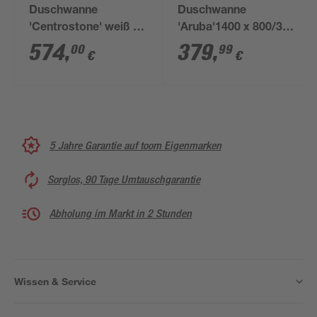
Duschwanne
Duschwanne
'Centrostone' weiß 80
'Aruba'1400 x 800/30
x 90 cm
mm, anthrazit
574
,
379
,
00
99
€
€
5 Jahre Garantie auf toom Eigenmarken
Sorglos, 90 Tage Umtauschgarantie
Abholung im Markt in 2 Stunden
Wissen & Service