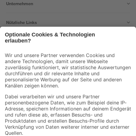
Unternehmen
Nützliche Links
Bleib auf dem Laufenden mit unserem Newsletter
Der toom Newsletter: Keine Angebote und Aktionen mehr verpassen!
Zur Newsletter Anmeldung
Folge uns
Zahlungsarten
Versandarten