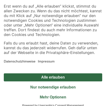
Sicher einkaufen
Jetzt die toom-App herunterladen
Alle Preisangaben in EUR inkl. gesetzl. MwSt.. Die dargestellten Angebote sind unter
Umständen nicht in allen Märkten verfügbar. Die angegebenen Verfügbarkeiten beziehen
sich auf den unter "Mein Markt" ausgewählten toom Baumarkt. Alle Angebote und
Produkte nur solange der Vorrat reicht.
*Paketversand ab 59 € versandkostenfrei, gilt nicht für Artikel mit Speditionsversand, hier
fallen zusätzliche Versandkosten an.
Datenschutz
Privatsphäre
Impressum
AGB
Nutzungsbedingungen
Widerrufsrecht
Vertrag widerrufen
Barrierefreiheit
© 2026 toom Baumarkt GmbH