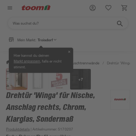
Mein Markt:
Troisdorf
✕
Hier kannst du deinen
, falls er nicht
Markt anpassen
/
Bad & Sanitär
/
Duschen
/
Duschtrennwände
/
Drehtür 'Winga' f
stimmt.
+
7
Drehtür 'Winga' für Nische,
Anschlag rechts, Chrom,
Klarglas, Sondermaß
Produktdetails
| Artikelnummer
:
5170207