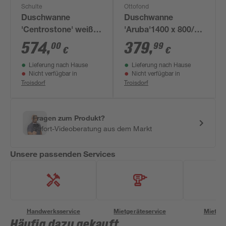
Schulte
Ottofond
Duschwanne
Duschwanne
'Centrostone' weiß
'Aruba'1400 x 800/30
80 x 90 cm
mm, anthrazit
574
,
379
,
00
99
€
€
Lieferung nach Hause
Lieferung nach Hause
Nicht verfügbar in
Nicht verfügbar in
Troisdorf
Troisdorf
Fragen zum Produkt?
Sofort-Videoberatung aus dem Markt
Unsere passenden Services
Handwerksservice
Mietgeräteservice
Miettra
Häufig dazu gekauft