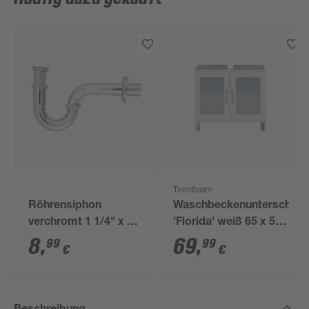
Trendteam
Röhrensiphon
Waschbeckenunterschran
verchromt 1 1/4" x 32
'Florida' weiß 65 x 56
mm
x 33 cm
8
,
69
,
99
99
€
€
Beschreibung