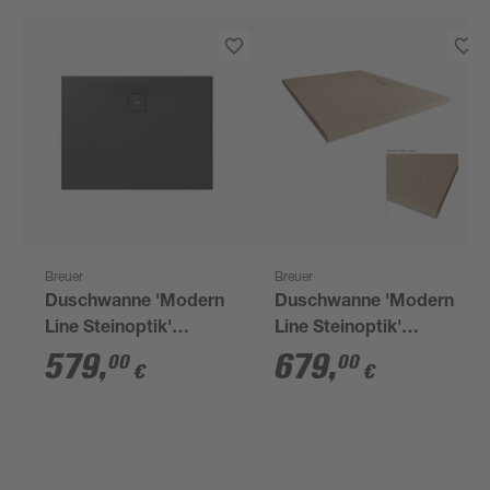
Breuer
Breuer
Duschwanne 'Modern
Duschwanne 'Modern
Line Steinoptik'
Line Steinoptik'
Mineralguss anthrazit
Mineralguss
579
,
679
,
00
00
€
€
75 x 140 x 4 cm
sandstein 100 x 140 x
4 cm