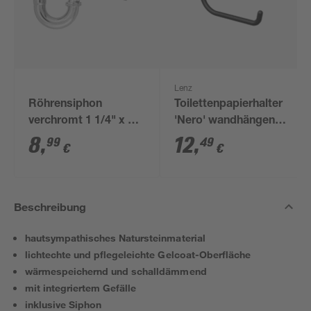
Lenz
Röhrensiphon
Toilettenpapierhalter
verchromt 1 1/4" x 32
'Nero' wandhängend
mm
schwarz
8
,
12
,
99
49
€
€
Beschreibung
hautsympathisches Natursteinmaterial
lichtechte und pflegeleichte Gelcoat-Oberfläche
wärmespeichernd und schalldämmend
mit integriertem Gefälle
inklusive Siphon