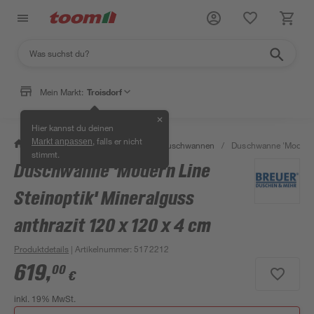
Mein Markt:
Troisdorf
✕
Hier kannst du deinen
, falls er nicht
Markt anpassen
/
Bad & Sanitär
/
Duschen
/
Duschwannen
/
Duschwanne 'Modern L
stimmt.
Duschwanne 'Modern Line
Steinoptik' Mineralguss
anthrazit 120 x 120 x 4 cm
Produktdetails
| Artikelnummer
:
5172212
619
,
00
€
inkl. 19% MwSt.