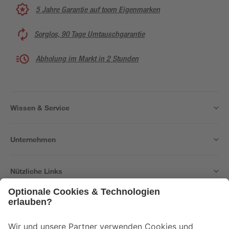
5 Jahre Garantie auf toom Eigenmarken
Sorglos, 90 Tage Umtauschgarantie
Abholung im Markt in 2 Stunden
Wissen & Service
Unternehmen
Nützliche Links
Bleib auf dem Laufenden mit unserem Newsletter
Der toom Newsletter: Keine Angebote und Aktionen mehr verpassen!