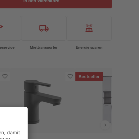
In den Warenkorb
eservice
Miettransporter
Energie sparen
Bestseller