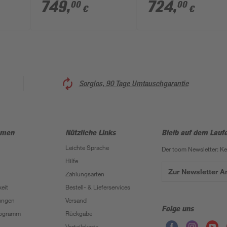
x 150 cm
120 cm
749
,
724
,
00
00
€
€
Sorglos, 90 Tage Umtauschgarantie
hmen
Nützliche Links
Bleib auf dem Lauf
Leichte Sprache
Der toom Newsletter: K
Hilfe
Zur Newsletter 
Zahlungsarten
eit
Bestell- & Lieferservices
ungen
Versand
Folge uns
Programm
Rückgabe
Vorteilskarte