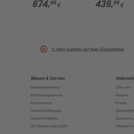
x 120 cm
cm weiß
674
,
439
,
00
99
€
€
5 Jahre Garantie auf toom Eigenmarken
Wissen & Service
Unterne
Handwerksservice
Über uns
Entsorgungsservice
Karriere
Finanzierung
Presse
Übersicht Ratgeber
Nachhaltigk
Übersicht Märkte
Auszeichn
DIY-Städte-Index 2026
Affiliate-