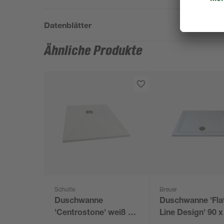
Datenblätter
Ähnliche Produkte
Schulte
Breuer
Duschwanne
Duschwanne 'Fla
'Centrostone' weiß 90
Line Design' 90 x