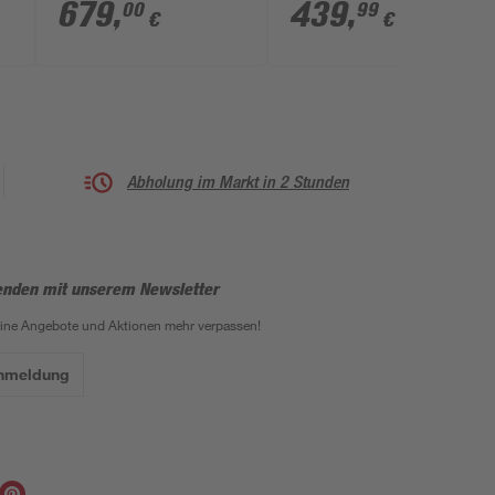
Mineralguss
Rinne, Chromoptik,
679
,
439
,
00
99
€
€
sandstein 100 x 140 x
quadratisch, 100 x
4 cm
100 x 2,5 cm
Abholung im Markt in 2 Stunden
enden mit unserem Newsletter
eine Angebote und Aktionen mehr verpassen!
Anmeldung