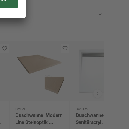
Breuer
Schulte
Duschwanne 'Modern
Duschwanne,
 x
Line Steinoptik'
Sanitäracryl, mit