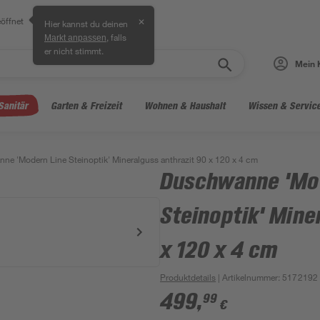
öffnet
✕
Hier kannst du deinen
, falls
Markt anpassen
er nicht stimmt.
Mein 
Sanitär
Garten & Freizeit
Wohnen & Haushalt
Wissen & Servic
ne 'Modern Line Steinoptik' Mineralguss anthrazit 90 x 120 x 4 cm
Duschwanne 'Mo
Steinoptik' Mine
x 120 x 4 cm
Produktdetails
| Artikelnummer
:
5172192
499
,
99
€