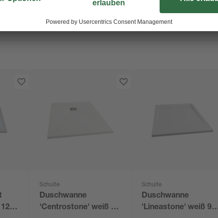
Schulte
Schulte
t
Duschwanne
Duschwanne
 120
'Centrostone' weiß 90
'Lineastone' weiß 90