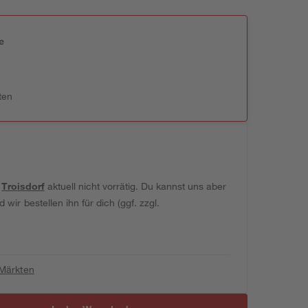
e
n
ten
t
Troisdorf
aktuell nicht vorrätig. Du kannst uns aber
wir bestellen ihn für dich (ggf. zzgl.
 Märkten