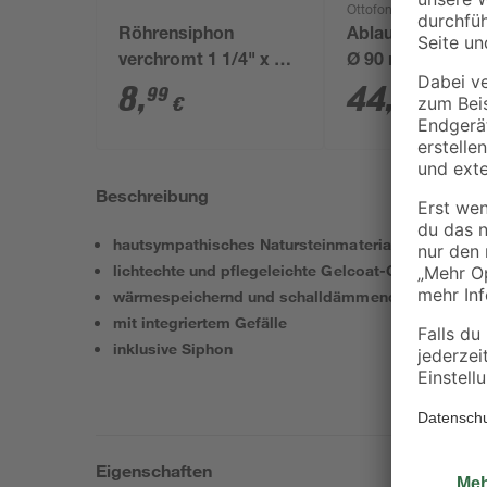
Ottofond
Röhrensiphon
Ablaufgarnitur 'T
verchromt 1 1/4" x 32
Ø 90 mm
mm
8
,
44
,
99
99
€
€
Beschreibung
hautsympathisches Natursteinmaterial
lichtechte und pflegeleichte Gelcoat-Oberfläche
wärmespeichernd und schalldämmend
mit integriertem Gefälle
inklusive Siphon
Eigenschaften