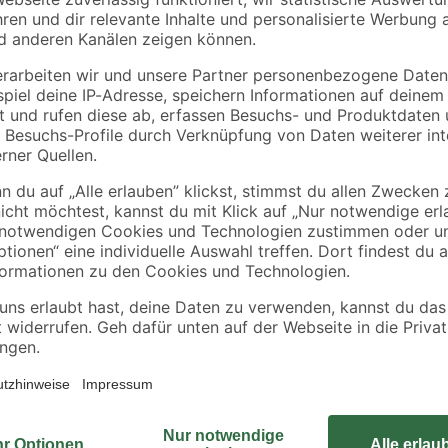
Lenz
Schütte
asso'
Toilettenpapierhalter
Duschsystem 'Adria'
'Nero' wandhängend
mit Thermostat
schwarz
schwarz rund
12
,
179
,
49
99
€
€
Die rechteckige Duschwanne der S
Mineralguss. Sie verfügt über eine
welche die Widerstandsfähigkeit 
Natursteinmaterial bietet eine b
Die stabile Mineralgusswanne ist e
bodengleichen Einbau geeignet, k
stehend montiert werden. Zusätzli
Abdeckung in Steinoptik, der ein