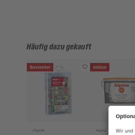
Häufig dazu gekauft
Bestseller
Aktion
Fischer
Alpina