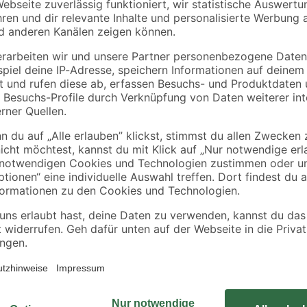
Holzleim 'Wasserfest'
Schlüsselschrauben
 5 l
transparent
8,0 x 70 mm verzinkt
trocknend 120 g
DIN 571 25 Stück
5
,
10
,
99
49
€
€
€
49,92 € / Kilogramm
Die Pendeltür mit Seitenwand der 
Sicherheitsglas (ESG). Die zwei 
bare Verschraubungen
sowie außen bewegt werden und er
 und zuverlässiges
Seitenwand ist feststehend. Die e
zudem optimal in Szene und halten 
anne möglich
beträgt 203,4 cm.
Der Hersteller bietet für diesen A
Infos findest du
hier
.