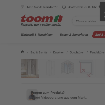
Mein Markt:
Troisdorf
Geöffnet bis 20:00 Uhr
H
e
Werkstatt & Maschinen
Bauen & Renovieren
Bad & 
/
Bad & Sanitär
/
Duschen
/
Duschtüren
/
Pendeltüre
Fragen zum Produkt?
Sofort-Videoberatung aus dem Markt