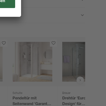
Schulte
Breuer
Pendeltür mit
Drehtür 'Europa
Seitenwand 'Garant
Design' für