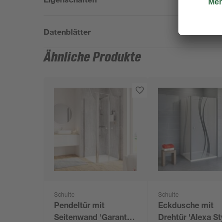
Datenblätter
Ähnliche Produkte
Schulte
Schulte
Pendeltür mit
Eckdusche mit
Seitenwand 'Garant
Drehtür 'Alexa St