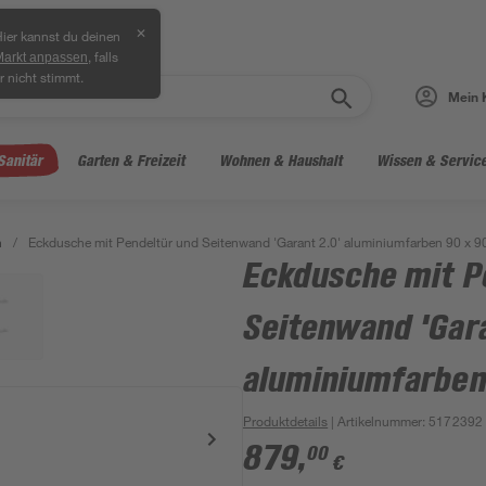
✕
ier kannst du deinen
, falls
Markt anpassen
r nicht stimmt.
Mein 
Sanitär
Garten & Freizeit
Wohnen & Haushalt
Wissen & Servic
n
/
Eckdusche mit Pendeltür und Seitenwand 'Garant 2.0' aluminiumfarben 90 x 9
Eckdusche mit P
Seitenwand 'Gara
aluminiumfarben
Produktdetails
| Artikelnummer
:
5172392
879
,
00
€