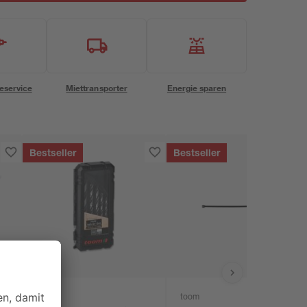
eservice
Miettransporter
Energie sparen
Bestseller
Bestseller
toom
toom