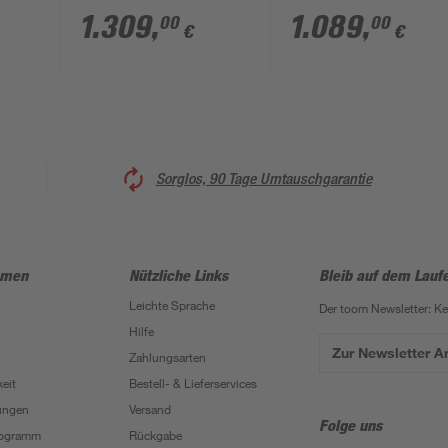
mattschwarz 90 x 90
silbern 100 x 200 x
1.309
,
1.089
,
00
00
€
€
x 192
x 200 cm
100 cm
Sorglos, 90 Tage Umtauschgarantie
hmen
Nützliche Links
Bleib auf dem Lauf
Leichte Sprache
Der toom Newsletter: K
Hilfe
Zur Newsletter 
Zahlungsarten
eit
Bestell- & Lieferservices
ungen
Versand
Folge uns
Programm
Rückgabe