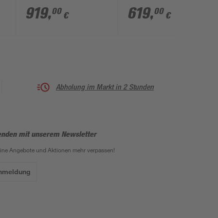
2.0' Alu-Naturfarben
Seitenwand, rechts,
919
,
619
,
00
00
€
€
für
90 cm, Klarglas
Duschwanneneinbaumaß
inklusive
780 - 800 / 775 - 800
Beschichtung
mm
Abholung im Markt in 2 Stunden
enden mit unserem Newsletter
eine Angebote und Aktionen mehr verpassen!
Anmeldung