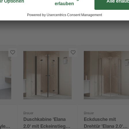
Breuer
Breuer
Duschkabine 'Elana
Eckdusche mit
yle
2.0' mit Eckeinstieg
Drehtür 'Elana 2.0'