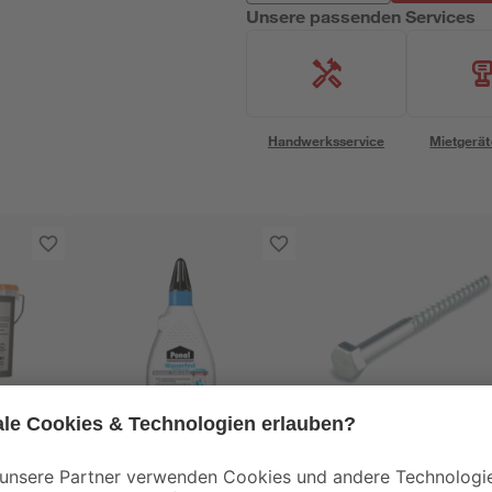
Unsere passenden Services
Handwerksservice
Mietgerät
Ponal
toom