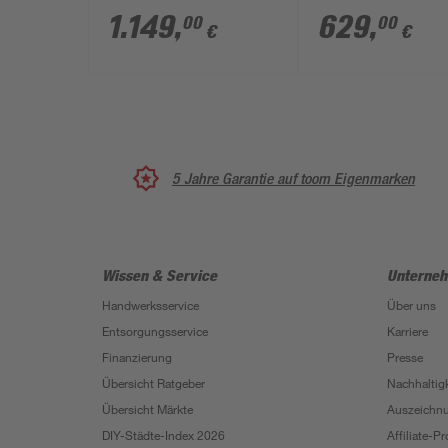
2.0' Chromoptik für
2.0' teilgerahmt,
1.149
,
629
,
00
00
€
€
Duschwanneneinbaumaß
Liane-Dekor, 80 
875 - 900 / 880 - 900
x 80 cm
mm
5 Jahre Garantie auf toom Eigenmarken
Wissen & Service
Unterne
Handwerksservice
Über uns
Entsorgungsservice
Karriere
Finanzierung
Presse
Übersicht Ratgeber
Nachhaltigk
Übersicht Märkte
Auszeichn
DIY-Städte-Index 2026
Affiliate-