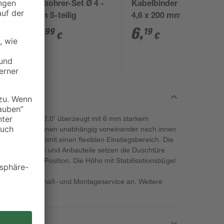
 Ø
Holzbohrer-Set Ø 4 -
Kabelbinder schwarz
8 mm 5-teilig
4,6 x 200 mm 100
Stück
12
,
6
,
99
19
€
€
Serie 'Garant 2.0' überzeugt mit 6 mm starkem
Türelemente können unabhängig voneinander nach innen
möglichen somit einen flexiblen Einstiegsbereich. Die
leganten Profile und Anbauteile setzen die Duschtüre
sie sicher in Position. Die Höhe mit Stabilisationsbügel
rtikel einen Aufmaß- und Montageservice an. Weitere