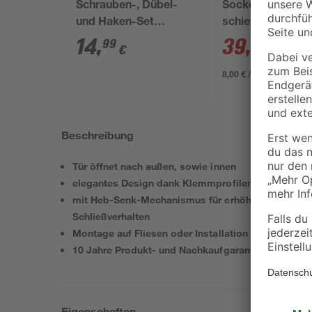
Schrauben-, Dübel-
Sockelfarbe
und Haken-Set
schiefergrau matt
'Meisterbox
14
,
39
,
99
99
€
€
43,99 
DuoPower+' 160-
teilig
8,00 € / Liter
Beschreibung
Tür öffnet nach außen, sowie innen
elegantes Design dank Klemmprofilen ohne sicht
mit Heb-Senk-Mechanismus für erhöhte Dichtigkeit
Schließverhalten
Montage auf Fliesen oder Installation auf Duschw
10 Jahre Produkt- und Nachkaufgarantie
Eigenschaften