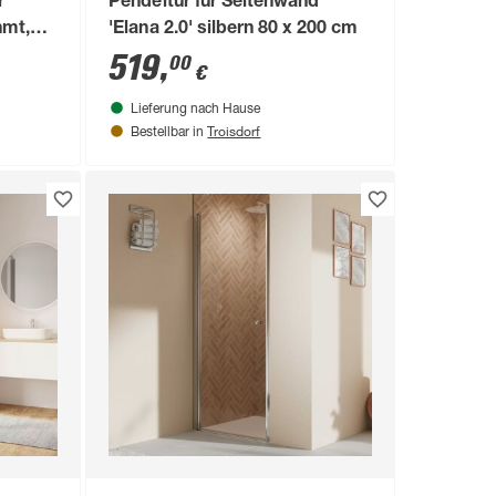
r
Pendeltür für Seitenwand
hmt,
'Elana 2.0' silbern 80 x 200 cm
2 x 80
519
,
00
€
Lieferung nach Hause
Troisdorf
Bestellbar in