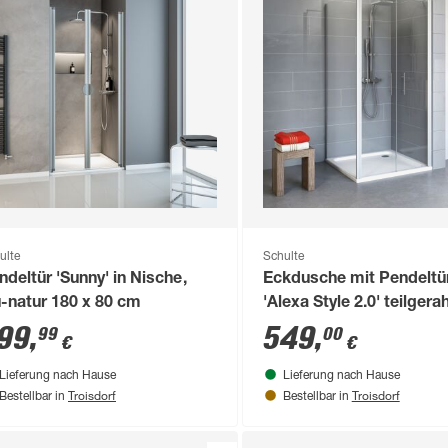
ulte
Schulte
ndeltür 'Sunny' in Nische,
Eckdusche mit Pendeltü
u-natur 180 x 80 cm
'Alexa Style 2.0' teilgera
aluminiumfarben, 90 x 19
99
,
549
,
99
00
€
€
cm
Lieferung nach Hause
Lieferung nach Hause
Troisdorf
Troisdorf
Bestellbar in
Bestellbar in