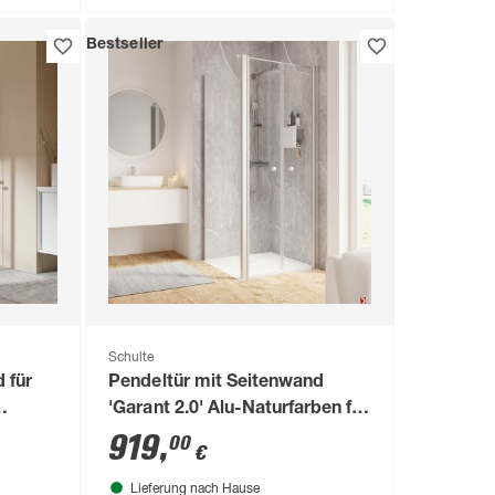
Bestseller
Schulte
d für
Pendeltür mit Seitenwand
'Garant 2.0' Alu-Naturfarben für
Duschwanneneinbaumaß 875 -
919
,
00
€
900 / 880 - 900 mm
Lieferung nach Hause