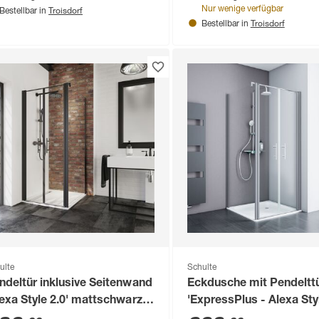
Troisdorf
Nur wenige verfügbar
Bestellbar in
Troisdorf
Bestellbar in
ulte
Schulte
ndeltür inklusive Seitenwand
Eckdusche mit Pendeltt
lexa Style 2.0' mattschwarz
'ExpressPlus - Alexa Styl
 x 90 cm
inkl. Seitenwand und