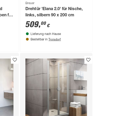
Breuer
nd
Drehtür 'Elana 2.0' für Nische,
ben für
links, silbern 90 x 200 cm
 880 -
509
,
00
€
Lieferung nach Hause
Troisdorf
Bestellbar in