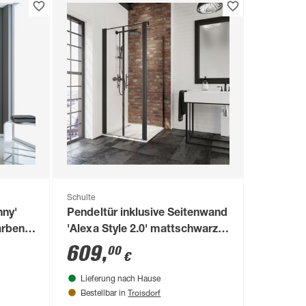
Schulte
nny'
Pendeltür inklusive Seitenwand
arben,
'Alexa Style 2.0' mattschwarz
80 x 80 cm
609
,
00
€
Lieferung nach Hause
Troisdorf
Bestellbar in