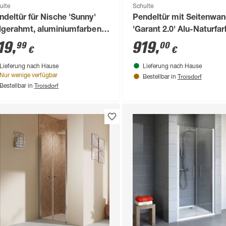
ulte
Schulte
ndeltür für Nische 'Sunny'
Pendeltür mit Seitenwa
ilgerahmt, aluminiumfarben,
'Garant 2.0' Alu-Naturfar
 x 180 cm
Duschwanneneinbaumaß
19
,
919
,
99
00
€
€
900 / 875 - 900 mm
Lieferung nach Hause
Lieferung nach Hause
Troisdorf
Nur wenige verfügbar
Bestellbar in
Troisdorf
Bestellbar in