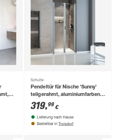
Schulte
r
Pendeltür für Nische 'Sunny'
hmt,
teilgerahmt, aluminiumfarben,
2 x 90
75 x 180 cm
319
,
99
€
Lieferung nach Hause
Troisdorf
Bestellbar in