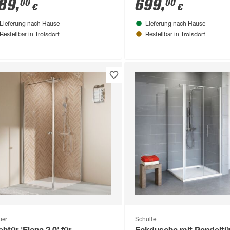
89
,
699
,
00
00
€
€
Duschwanne flach 90 x 9
192 cm
Lieferung nach Hause
Lieferung nach Hause
Troisdorf
Troisdorf
Bestellbar in
Bestellbar in
uer
Schulte