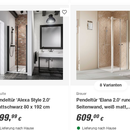
8
Varianten
ulte
Breuer
ndeltür 'Alexa Style 2.0'
Pendeltür 'Elana 2.0' run
ttschwarz 80 x 192 cm
Seitenwand, weiß matt,
Klarglas hell, 80 cm
99
,
609
,
99
00
€
€
Lieferung nach Hause
Lieferung nach Hause