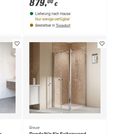
879
,
00
€
0 x
cm
Lieferung nach Hause
Nur wenige verfügbar
Troisdorf
Bestellbar in
Breuer