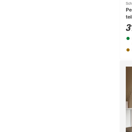
Sch
Pe
te
90
3