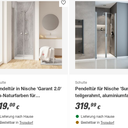
ulte
Schulte
ndeltür in Nische 'Garant 2.0'
Pendeltür für Nische 'Su
u-Naturfarben für
teilgerahmt, aluminiumf
schwanneneinbaumaß 760 -
100 x 180 cm
19
,
319
,
00
99
€
€
0 mm
Lieferung nach Hause
Lieferung nach Hause
Troisdorf
Troisdorf
Bestellbar in
Bestellbar in