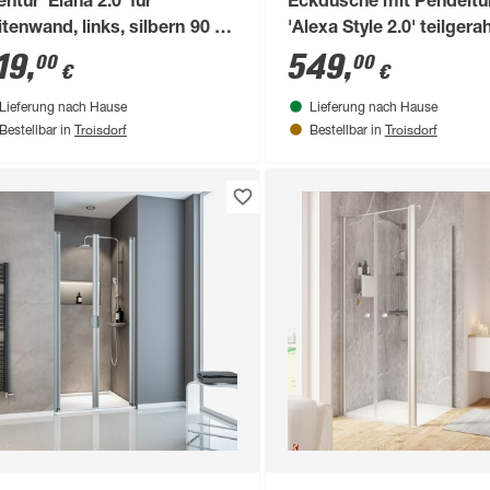
htür 'Elana 2.0' für
Eckdusche mit Pendeltü
itenwand, links, silbern 90 x
'Alexa Style 2.0' teilgera
0 cm
aluminiumfarben, 80 x 19
19
,
549
,
00
00
€
€
cm
Lieferung nach Hause
Lieferung nach Hause
Troisdorf
Troisdorf
Bestellbar in
Bestellbar in