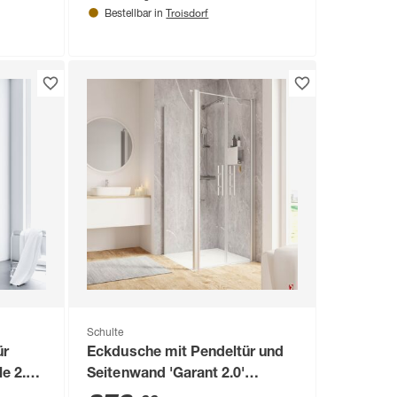
Troisdorf
Bestellbar in
Schulte
ür
Eckdusche mit Pendeltür und
e 2.0'
Seitenwand 'Garant 2.0'
aluminiumfarben 90 x 90 x 200