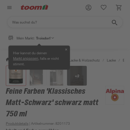
Mein Markt:
Troisdorf
✕
Hier kannst du deinen
, falls er nicht
Markt anpassen
/
Bauen & Renovieren
/
Farben, Lacke & Holzschutz
/
Lacke
/
Bunt
stimmt.
+
2
Feine Farben 'Klassisches
Matt-Schwarz' schwarz matt
750 ml
Produktdetails
| Artikelnummer
:
8201173