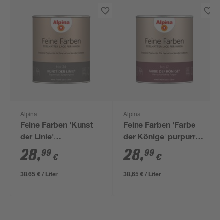
Alpina
Alpina
Feine Farben 'Kunst
Feine Farben 'Farbe
der Linie'
der Könige' purpurrot
graphitfarben matt
matt 750 ml
28
,
28
,
99
99
€
€
750 ml
38,65 € / Liter
38,65 € / Liter