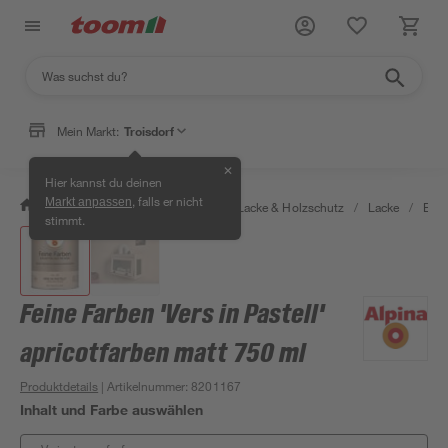
Mein Markt:
Troisdorf
✕
Hier kannst du deinen
, falls er nicht
Markt anpassen
/
Bauen & Renovieren
/
Farben, Lacke & Holzschutz
/
Lacke
/
Bunt
stimmt.
Feine Farben 'Vers in Pastell'
apricotfarben matt 750 ml
Produktdetails
| Artikelnummer
:
8201167
Inhalt und Farbe auswählen