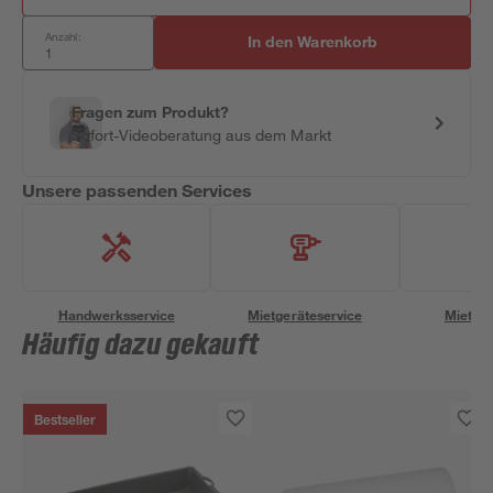
Anzahl:
In den Warenkorb
Fragen zum Produkt?
Sofort-Videoberatung aus dem Markt
Unsere passenden Services
Handwerksservice
Mietgeräteservice
Miettra
Häufig dazu gekauft
Bestseller