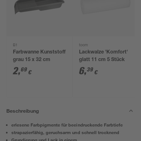
B1
toom
Farbwanne Kunststoff
Lackwalze 'Komfort'
grau 15 x 32 cm
glatt 11 cm 5 Stück
2
,
6
,
69
39
€
€
Beschreibung
erlesene Farbpigmente für beeindruckende Farbtiefe
strapazierfähig, geruchsarm und schnell trocknend
Grundierung und Lack in einem