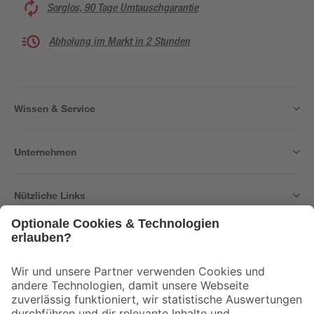
Sorglos, 90 Tage Umtauschgarantie
Abholung im Markt in 2 Stunden
Wissen & Service
Unternehmen
Nützliche Links
Bleib auf dem Laufenden mit unserem Newsletter
Der toom Newsletter: Keine Angebote und Aktionen mehr verpassen!
Zur Newsletter Anmeldung