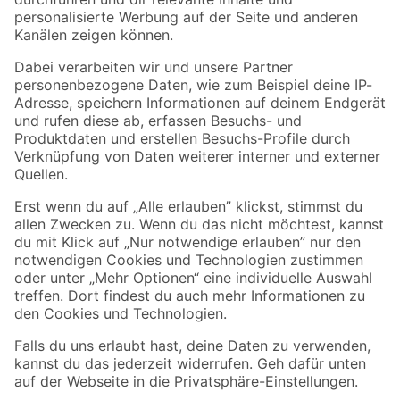
Folge uns
Zahlungsarten
Versandarten
Sicher einkaufen
Jetzt die toom-App herunterladen
Alle Preisangaben in EUR inkl. gesetzl. MwSt.. Die dargestellten Angebote sind unter
Umständen nicht in allen Märkten verfügbar. Die angegebenen Verfügbarkeiten beziehen
sich auf den unter "Mein Markt" ausgewählten toom Baumarkt. Alle Angebote und