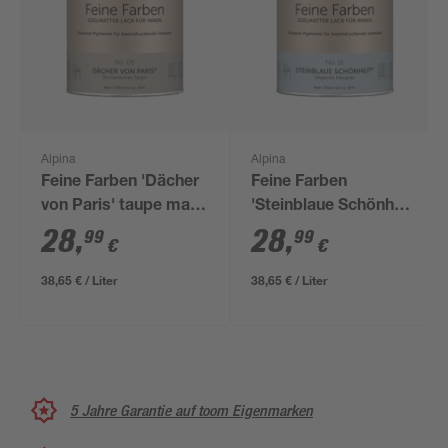
Alpina
Alpina
Feine Farben 'Dächer
Feine Farben
von Paris' taupe matt
'Steinblaue Schönheit'
750 ml
blaugrau matt 750 ml
28
,
28
,
99
99
€
€
38,65 € / Liter
38,65 € / Liter
5 Jahre Garantie auf toom Eigenmarken