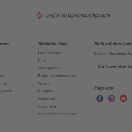
Sorglos, 90 Tage Umtauschgarantie
hmen
Nützliche Links
Bleib auf dem Lauf
Leichte Sprache
Der toom Newsletter: K
Hilfe
Zur Newsletter 
Zahlungsarten
eit
Bestell- & Lieferservices
ungen
Versand
Folge uns
Programm
Rückgabe
Vorteilskarte
Gutscheine
Verkaufsoffene Sonntage