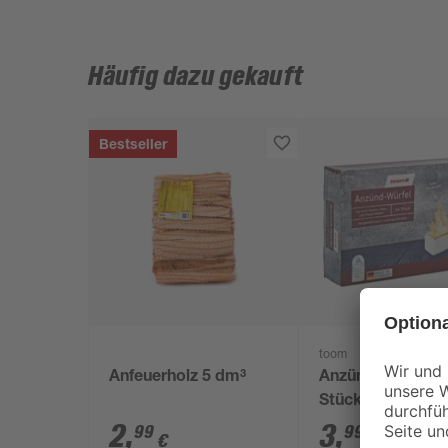
Häufig dazu gekauft
Bestseller
toom
Anfeuerholz 5 dm³
Anzündwürfel 64
Stück
2
,
3
,
99
99
€
€