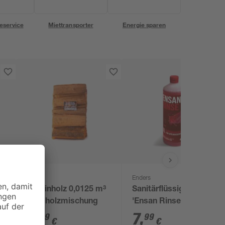
eservice
Miettransporter
Energie sparen
Enders
Kaminholz 0,0125 m³
Sanitärflüssigkeit
Laubholzmischung
'Ensan Rinse' 1 l
4
,
7
,
99
99
€
€