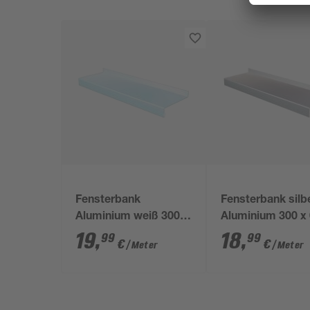
Fensterbank
Fensterbank silb
Aluminium weiß 300 x
Aluminium 300 x 
0,15 x 13 cm
x 11 cm
19
,
18
,
99
99
€
€
/ Meter
/ Meter