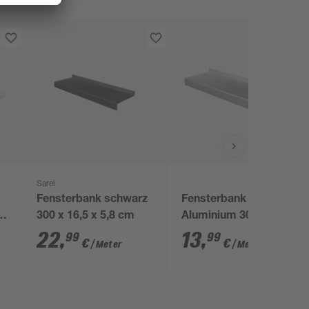
Sarei
Fensterbank schwarz
Fensterbank silbern
x
300 x 16,5 x 5,8 cm
Aluminium 300 x 0,15
x 7 cm
22
,
13
,
99
99
€
€
/ Meter
/ Meter