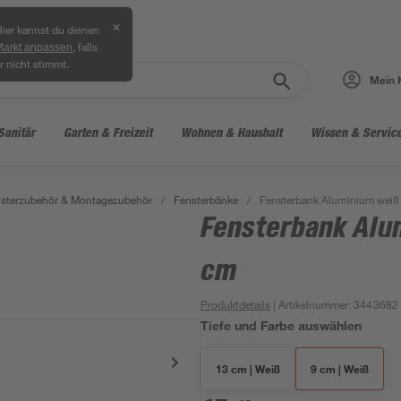
✕
ier kannst du deinen
, falls
Markt anpassen
r nicht stimmt.
Mein 
Sanitär
Garten & Freizeit
Wohnen & Haushalt
Wissen & Servic
sterzubehör & Montagezubehör
/
Fensterbänke
/
Fensterbank Aluminium weiß 
Fensterbank Alum
cm
Produktdetails
| Artikelnummer
:
3443682
Tiefe und Farbe auswählen
13 cm | Weiß
9 cm | Weiß