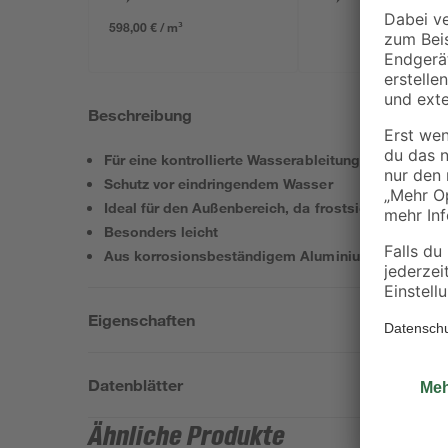
598,00 € / m³
Beschreibung
Für eine kontrollierte Wasserableitung
Schutz vor eindringendem Wasser
Ideal für den Außenbereich, da frostsicher
Besonders leicht
Aus korrosionsbeständigem Aluminium
Eigenschaften
Datenblätter
Ähnliche Produkte