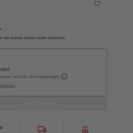
e
 dir online leider nicht anbieten.
sdorf
leider nicht für dich hinterlegen.
 Märkten
In den Warenkorb