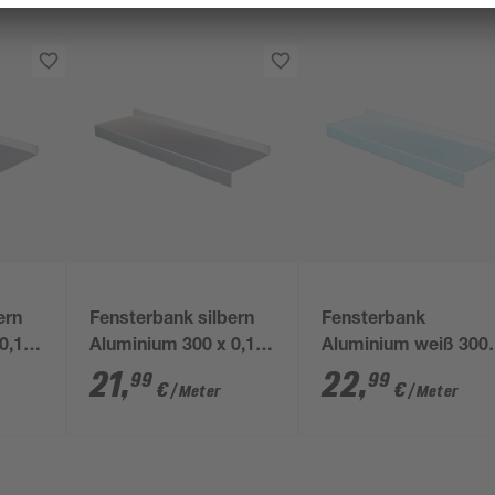
ern
Fensterbank silbern
Fensterbank
0,15
Aluminium 300 x 0,15
Aluminium weiß 300 
x 15 cm
0,15 x 16,5 cm
21
,
22
,
99
99
€
€
/ Meter
/ Meter