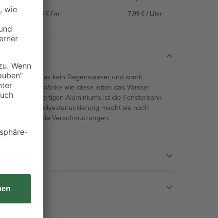
383,85 € / m³
7,99 € / Liter
orgen dafür, dass kein Regenwasser und somit
. Auch Fensterbänke wie diese leiten das Wasser
eitung hochwertigen Aluminiums ist die Fensterbank
ständig. Die Polyesterlackierung macht sie noch
 sich festsetzende Verschmutzungen.