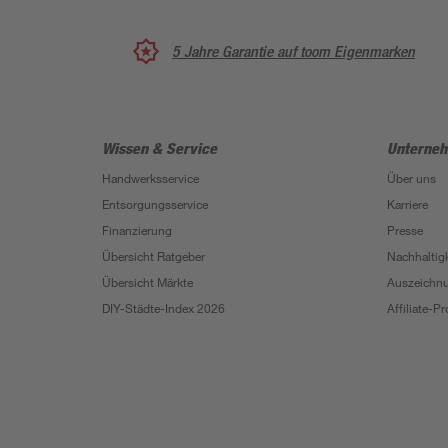
5 Jahre Garantie auf toom Eigenmarken
Wissen & Service
Unterne
Handwerksservice
Über uns
Entsorgungsservice
Karriere
Finanzierung
Presse
Übersicht Ratgeber
Nachhaltigk
Übersicht Märkte
Auszeichn
DIY-Städte-Index 2026
Affiliate-