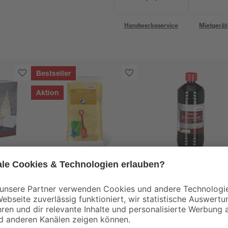
Handwerksservice
Mietgerät
Bestseller
Aktion
toom
toom
Spielsand beige 0-2
Grillanzünder 1 l
mm 25 kg
2
,
4
,
99
99
€
€
3,29 €