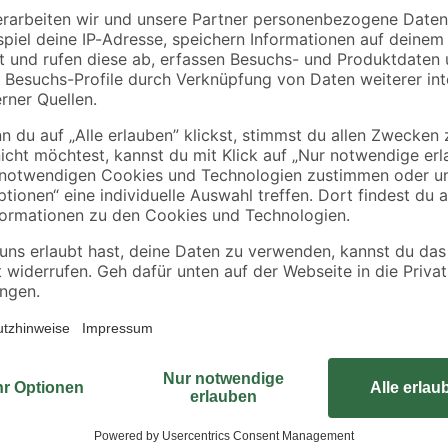
0,12 € / Kilogramm
4,99 € / Liter
Nicht nur gut dichtende Fenster s
Feuchtigkeit in die Wände gelangt
entsprechend ab. Dank der Verarb
besonders leicht und witterungsbe
kratzfester und wenig anfällig für