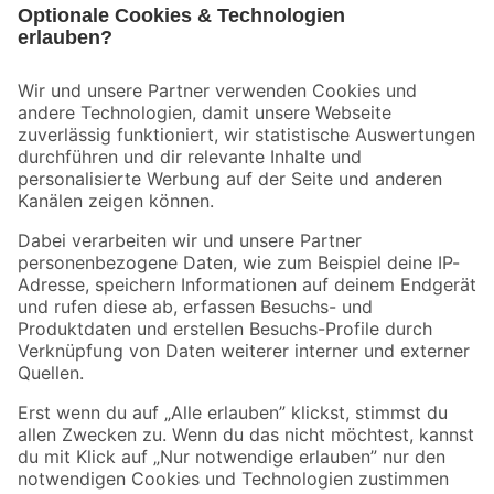
Bleib auf dem Laufenden mit unserem Newsletter
Der toom Newsletter: Keine Angebote und Aktionen mehr verpassen!
Zur Newsletter Anmeldung
Folge uns
Zahlungsarten
Versandarten
Sicher einkaufen
Jetzt die toom-App herunterladen