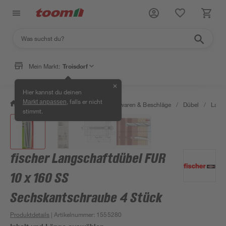
Mein Markt:
Troisdorf
✕
Hier kannst du deinen
, falls er nicht
Markt anpassen
/
Werkstatt & Maschinen
/
Eisenwaren & Beschläge
/
Dübel
/
Langs
stimmt.
fischer Langschaftdübel FUR
10 x 160 SS
Sechskantschraube 4 Stück
Produktdetails
| Artikelnummer
:
1555280