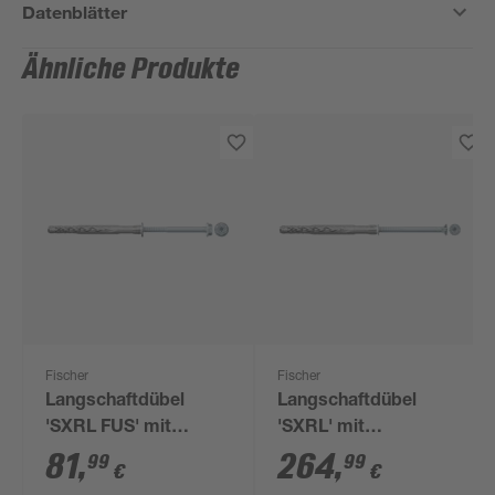
Datenblätter
Ähnliche Produkte
Fischer
Fischer
Langschaftdübel
Langschaftdübel
'SXRL FUS' mit
'SXRL' mit
Sechskantschraube,
Senkkopfschraube, Ø
81
,
264
,
99
99
€
€
Ø 10 x 160 mm, 50
10 x 260 mm, 50