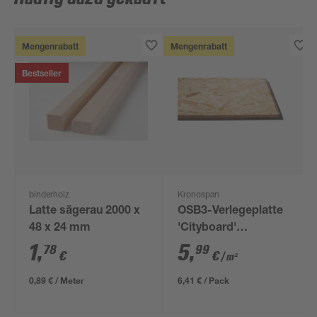
Mengenrabatt
Mengenrabatt
Bestseller
binderholz
Kronospan
Latte sägerau 2000 x
OSB3-Verlegeplatte
48 x 24 mm
'Cityboard'
ungeschliffen 1690 x
1
,
5
,
78
99
€
€
/ m²
634 x 12 mm
0,89 € / Meter
6,41 € / Pack