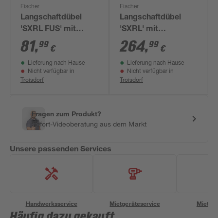
Fischer
Fischer
Langschaftdübel
Langschaftdübel
'SXRL FUS' mit
'SXRL' mit
Sechskantschraube,
Senkkopfschraube,
81
,
264
,
99
99
€
€
Ø 10 x 160 mm, 50
Ø 10 x 260 mm, 50
Lieferung nach Hause
Lieferung nach Hause
Stück
Stück
Nicht verfügbar in
Nicht verfügbar in
Troisdorf
Troisdorf
Fragen zum Produkt?
Sofort-Videoberatung aus dem Markt
Unsere passenden Services
Handwerksservice
Mietgeräteservice
Miettra
Häufig dazu gekauft