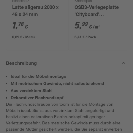
binderholz
Kronospan
Latte sägerau 2000 x
OSB3-Verlegeplatte
48 x 24 mm
'Cityboard'
ungeschliffen 1690 x
1
,
5
,
78
99
€
€
/ m²
634 x 12 mm
0,89 € / Meter
6,41 € / Pack
Beschreibung
Ideal für die Möbelmontage
Mit metrischem Gewinde, nicht selbstsichernd
Aus verzinktem Stahl
Dekorativer Flachrundkopf
Die Flachrundschraube von toom ist für die Montage von
Möbeln ideal. Sie ist aus verzinktem Stahl angefertigt und
besitzt einen dekorativen Flachrundkopf mit geringer
Verletzungsgefahr. Das metrische Gewinde muss durch eine
passende Mutter gesichert werden, die Sie separat erwerben