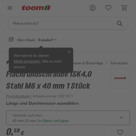
Mein Markt:
Troisdorf
✕
Hier kannst du deinen
, falls er nicht
Markt anpassen
/
Werkstatt & Maschinen
/
Eisenwaren & Beschläge
/
Schrauben
/
stimmt.
Flachrundschraube ISK4,0
Stahl M6 x 40 mm 1 Stück
Produktdetails
| Artikelnummer
:
1621371
Länge und Durchmesser auswählen
Varianten aufrufen:
40 mm | 6 mm
|
Im Markt verfügbar
0
,
59
€