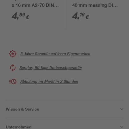
x 16 mm A2-70 DIN
40 mm messing DIN
912 6 Stück
963 4 Stück
4
,
4
,
69
19
€
€
5 Jahre Garantie auf toom Eigenmarken
Sorglos, 90 Tage Umtauschgarantie
Abholung im Markt in 2 Stunden
Wissen & Service
Unternehmen