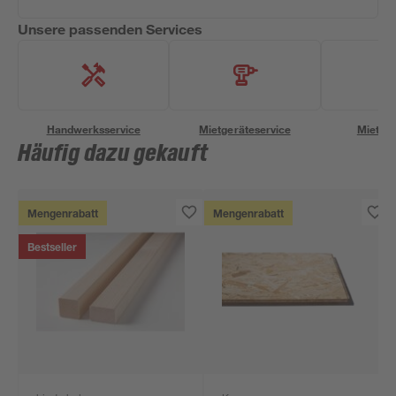
Unsere passenden Services
Handwerksservice
Mietgeräteservice
Miettra
Häufig dazu gekauft
Mengenrabatt
Mengenrabatt
Bestseller