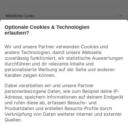
Nützliche Links
Bleib auf dem Laufenden mit unserem Newsletter
Der toom Newsletter: Keine Angebote und Aktionen mehr verpassen!
Zur Newsletter Anmeldung
Folge uns
Zahlungsarten
Versandarten
Sicher einkaufen