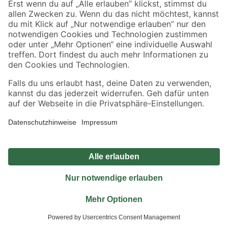
Jetzt die toom-App herunterladen
Alle Preisangaben in EUR inkl. gesetzl. MwSt.. Die dargestellten Angebote sind unter
Umständen nicht in allen Märkten verfügbar. Die angegebenen Verfügbarkeiten beziehen
sich auf den unter "Mein Markt" ausgewählten toom Baumarkt. Alle Angebote und
Produkte nur solange der Vorrat reicht.
*Paketversand ab 59 € versandkostenfrei, gilt nicht für Artikel mit Speditionsversand, hier
fallen zusätzliche Versandkosten an.
Datenschutz
Privatsphäre
Impressum
AGB
Nutzungsbedingungen
Widerrufsrecht
Vertrag widerrufen
Barrierefreiheit
© 2026 toom Baumarkt GmbH