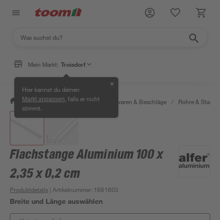
Mein Markt:
Troisdorf
✕
Hier kannst du deinen
, falls er nicht
Markt anpassen
/
Werkstatt & Maschinen
/
Eisenwaren & Beschläge
/
Rohre & Stange
stimmt.
Flachstange Aluminium 100 x
2,35 x 0,2 cm
Produktdetails
| Artikelnummer
:
1681603
Breite und Länge auswählen