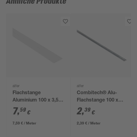
Ähnliche Produkte
alfer
alfer
Flachstange
Combitech® Alu-
Aluminium 100 x 3,55
Flachstange 100 x
x 0,3 cm
1,15 x 0,2 cm
7
,
2
,
59
39
€
€
7,59 € / Meter
2,39 € / Meter