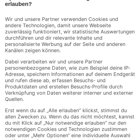
Bleib auf dem Laufenden mit unserem Newsletter
Der toom Newsletter: Keine Angebote und Aktionen mehr verpassen!
Zur Newsletter Anmeldung
Folge uns
Zahlungsarten
Versandarten
Sicher einkaufen
Jetzt die toom-App herunterladen