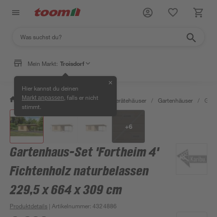
Mein Markt:
Troisdorf
✕
Hier kannst du deinen
, falls er nicht
Markt anpassen
/
Garten & Freizeit
/
Garten- & Gerätehäuser
/
Gartenhäuser
/
Gart
stimmt.
+
6
Gartenhaus-Set 'Fortheim 4'
Fichtenholz naturbelassen
229,5 x 664 x 309 cm
Produktdetails
| Artikelnummer
:
4324886