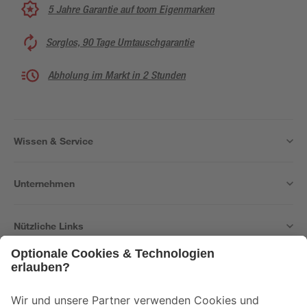
5 Jahre Garantie auf toom Eigenmarken
Sorglos, 90 Tage Umtauschgarantie
Abholung im Markt in 2 Stunden
Wissen & Service
Unternehmen
Nützliche Links
Bleib auf dem Laufenden mit unserem Newsletter
Der toom Newsletter: Keine Angebote und Aktionen mehr verpassen!