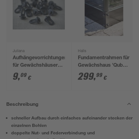
Juliana
Halls
Aufhängevorrichtungen
Fundamentrahmen für
für Gewächshäuser
Gewächshaus 'Qube
schwarz 20 Stück
610' 6,4 m²
9
,
299
,
09
99
€
€
Beschreibung
schneller Aufbau durch einfaches aufeinander stecken der
einzelnen Bohlen
doppelte Nut- und Federverbindung und