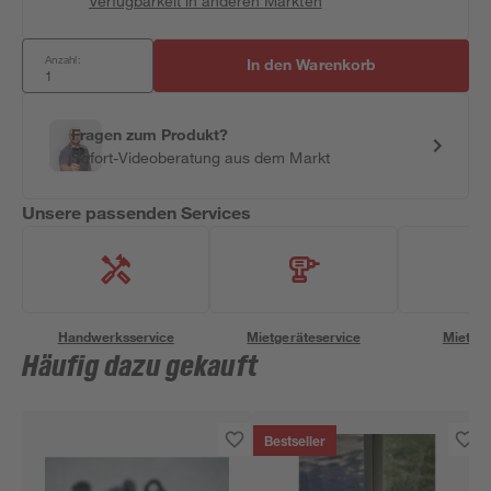
Verfügbarkeit in anderen Märkten
Anzahl:
In den Warenkorb
Fragen zum Produkt?
Sofort-Videoberatung aus dem Markt
Unsere passenden Services
Handwerksservice
Mietgeräteservice
Miettra
Häufig dazu gekauft
Bestseller