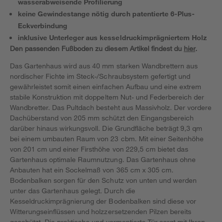
wasserabweisende Profilierung
keine Gewindestange nötig durch patentierte 6-Plus-
Eckverbindung
inklusive Unterleger aus kesseldruckimprägniertem Holz
Den passenden Fußboden zu diesem Artikel findest du
hier
.
Das Gartenhaus wird aus 40 mm starken Wandbrettern aus
nordischer Fichte im Steck-/Schraubsystem gefertigt und
gewährleistet somit einen einfachen Aufbau und eine extrem
stabile Konstruktion mit doppeltem Nut- und Federbereich der
Wandbretter. Das Pultdach besteht aus Massivholz. Der vordere
Dachüberstand von 205 mm schützt den Eingangsbereich
darüber hinaus wirkungsvoll. Die Grundfläche beträgt 9,3 qm
bei einem umbauten Raum von 23 cbm. Mit einer Seitenhöhe
von 201 cm und einer Firsthöhe von 229,5 cm bietet das
Gartenhaus optimale Raumnutzung. Das Gartenhaus ohne
Anbauten hat ein Sockelmaß von 365 cm x 305 cm.
Bodenbalken sorgen für den Schutz von unten und werden
unter das Gartenhaus gelegt. Durch die
Kesseldruckimprägnierung der Bodenbalken sind diese vor
Witterungseinflüssen und holzzersetzenden Pilzen bereits
geschützt. Die praktische und vormontierte Tür sorgt mit Ihren