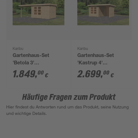
Karibu
Karibu
Gartenhaus-Set
Gartenhaus-Set
'Betola 3'
'Kastrup 4'
naturbelassen mit
naturbelassen mit
1.849
,
2.699
,
00
00
€
€
Anbauschrank und
Anbaudach, Seiten-
Schleppdach 603,5 x
und Rückwand 454 x
211 x 238 cm
222 x 333 cm
Häufige Fragen zum Produkt
Hier findest du Antworten rund um das Produkt, seine Nutzung
und wichtige Details.