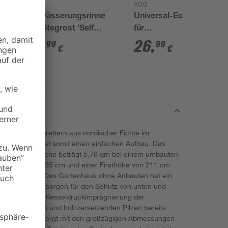
ACO
ACO
en
Entwässerungsrinne
Universal-Eckstück
mit Stegrost 'Self
für
Standardline' 11,8 x
Entwässerungsrinne
19
,
26
,
99
99
€
€
50 cm
'HexaLine' schwarz
arken Wandbrettern aus nordischer Fichte im
d gewährleistet somit einen einfachen Aufbau. Das
. Die Grundfläche beträgt 5,76 qm bei einem umbauten
tenhöhe von 195 cm und einer Firsthöhe von 211 cm
 Raumnutzung. Das Gartenhaus ohne Anbauten hat ein
Bodenbalken sorgen für den Schutz von unten und
gt. Durch die Kesseldruckimprägnierung der
ungseinflüssen und holzzersetzenden Pilzen bereits
rmontierte Tür sorgt mit den großzügigen Abmessungen