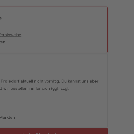
e
n
ferhinweise
ten
t
Troisdorf
aktuell nicht vorrätig. Du kannst uns aber
wir bestellen ihn für dich (ggf. zzgl.
 Märkten