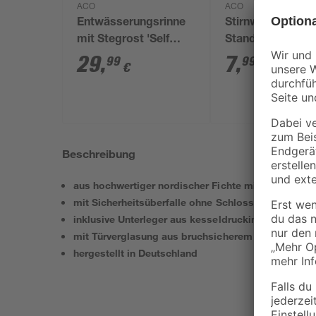
ACO
ACO
Entwässerungsrinne
Stirnwand 'Self
mit Stegrost 'Self
Standardline'
Standardline' 11,8 x
29
,
7
,
99
99
€
€
100 cm
Beschreibung
aus hochwertiger nordischer Fichte mit wasserabwe
mit Sicherheitsüberfalle ohne Schloss für den Schu
inklusive Unterleger aus kesseldruckimprägnierte
mit Türverglasung aus bruchsicherem Kunstglas
hergestellt in Deutschland