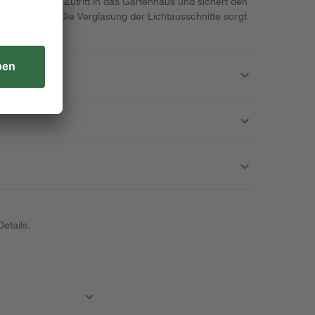
n einfachen Zutritt in das Gartenhaus und sichert den
ugtem Zugriff. Die Verglasung der Lichtausschnitte sorgt
etails.