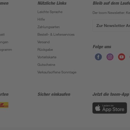
hmen
Nützliche Links
Bleib auf dem Lauf
Leichte Sprache
Der toom Newsletter: K
Hilfe
Zur Newsletter 
Zahlungsarten
eit
Bestell- & Lieferservices
ungen
Versand
Folge uns
Programm
Rückgabe
Vorteilskarte
Gutscheine
Verkaufsoffene Sonntage
rten
Sicher einkaufen
Jetzt die toom-App