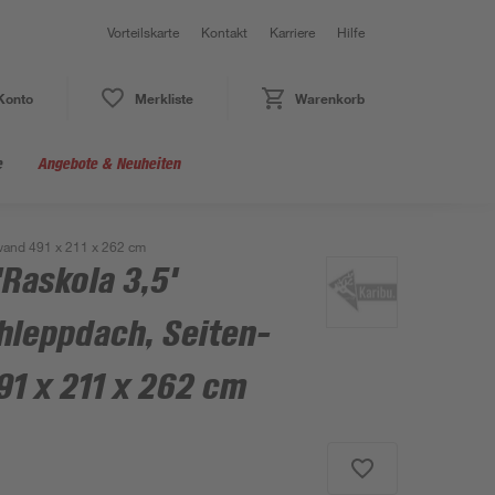
Vorteilskarte
Kontakt
Karriere
Hilfe
Konto
Merkliste
Warenkorb
e
Angebote & Neuheiten
kwand 491 x 211 x 262 cm
Raskola 3,5'
hleppdach, Seiten-
1 x 211 x 262 cm