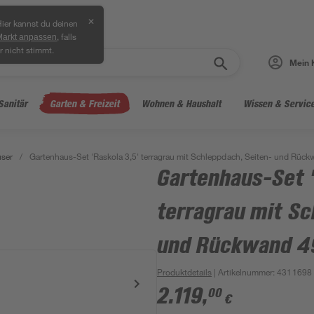
✕
ier kannst du deinen
, falls
Markt anpassen
r nicht stimmt.
Mein 
Sanitär
Garten & Freizeit
Wohnen & Haushalt
Wissen & Servic
ser
/
Gartenhaus-Set 'Raskola 3,5' terragrau mit Schleppdach, Seiten- und Rüc
Gartenhaus-Set '
terragrau mit Sc
und Rückwand 49
Produktdetails
| Artikelnummer
:
4311698
2.119
,
00
€