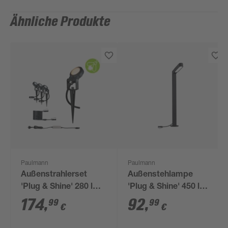
Ähnliche Produkte
Paulmann
Paulmann
Außenstrahlerset
Außenstehlampe
'Plug & Shine' 280 lm
'Plug & Shine' 450 lm
warmweiß IP 67 Ø 5,2
warmweiß IP 65 4,7 x
174
,
92
,
99
99
€
€
x 29 cm 3 Stück
110,3 cm