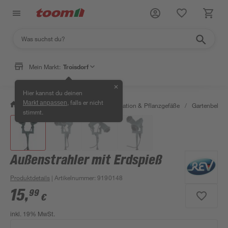
Mein Markt:
Troisdorf
✕
Hier kannst du deinen
, falls er nicht
Markt anpassen
/
Garten & Freizeit
/
Gartendekoration & Pflanzgefäße
/
Gartenbeleu
stimmt.
Außenstrahler mit Erdspieß
Produktdetails
| Artikelnummer
:
9190148
15
,
99
€
inkl. 19% MwSt.