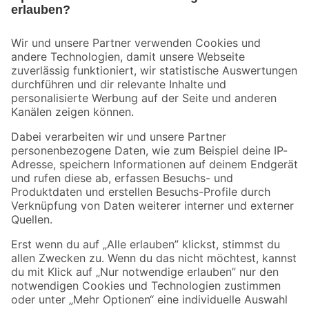
Bleib auf dem Laufenden mit unserem Newsletter
Der toom Newsletter: Keine Angebote und Aktionen mehr verpassen!
Zur Newsletter Anmeldung
Folge uns
Zahlungsarten
Versandarten
Sicher einkaufen
Jetzt die toom-App herunterladen