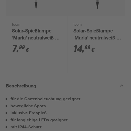
toom
toom
Solar-Spießlampe
Solar-Spießlampe
'Marla' neutralweiß IP
'Marla' neutralweiß IP
44 Ø 15 cm
44 Ø 20 cm
7
,
14
,
99
99
€
€
Beschreibung
für die Gartenbeleuchtung geeignet
bewegliche Spots
inklusive Erdspieß
für langlebige LEDs geeignet
mit IP44-Schutz