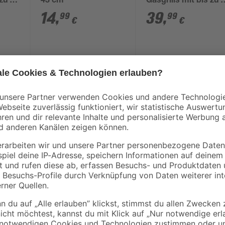
zu 3
43 cm
Gasgrills mit bis zu 
0 x
Brennern 70 x 115 x
14
,
39
,
99
99
€
€
160 cm
Ist das schönste Wetter auch für d
deine Liebsten zu zaubern? Dann e
den Gasbetrieb garantiert er eine 
Zudem hat er 5 Brenner und ist fü
dabei eine beeindruckende Leistun
zusätzliche Power. Der Grillrost b
hervorragende Wärmeverteilung un
Unterschrank verstaut werden. Mach