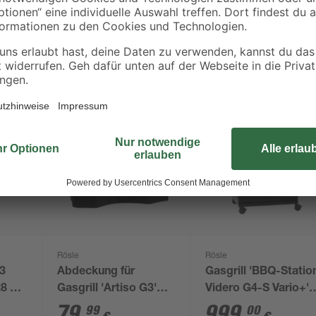
Rösle
Rösle
G3
Abdeckung für
Gasgrill 'BBQ-Statio
8 x
Gasgrill 'Artiso G3'
Videro G4-S Vario+'
schwarz 50 x 117 x
schwarz 138 x 117,5 
79
,
999
,
99
00