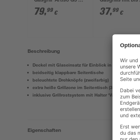
Gasgrill 'Artiso G3'
Gasgrills mit bis 
schwarz 50 x 117 x
Brennern 60 x 11
79
,
37
,
99
99
€
€
130 cm
130 cm
Beschreibung
Deckel mit Glaseinsatz für Einblick in den Garraum
beidseitig klappbare Seitentische
beleuchtete Drehknöpfe (zweifarbig)
extra heiße Grillzone im Seitentisch (3,5 kW)
inklusive Grillrostsystem mit Halter 'Vario+'
Eigenschaften