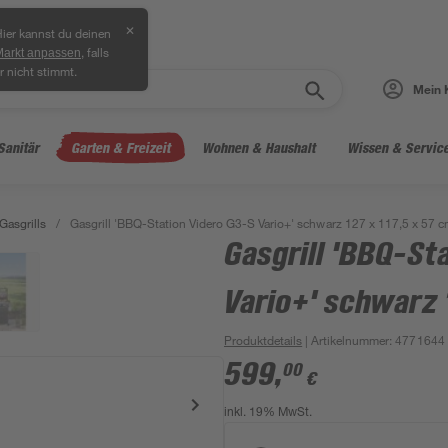
✕
ier kannst du deinen
, falls
Markt anpassen
r nicht stimmt.
Mein 
Sanitär
Garten & Freizeit
Wohnen & Haushalt
Wissen & Servic
Gasgrills
/
Gasgrill 'BBQ-Station Videro G3-S Vario+' schwarz 127 x 117,5 x 57 
Gasgrill 'BBQ-St
Vario+' schwarz 
Produktdetails
| Artikelnummer
:
4771644
599
,
00
€
inkl. 19% MwSt.