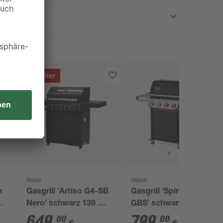
Bestseller
Rösle
Weber
n
Gasgrill 'Artiso G4-SB
Gasgrill 'Spirit EP-425
Nero' schwarz 139 x
GBS' schwarz 132 x
x
114,5 x 53 cm
118 x 65 cm
649
,
799
,
00
00