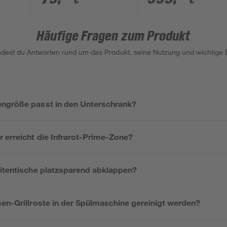
€
€
130 cm
57 cm
Häufige Fragen zum Produkt
indest du Antworten rund um das Produkt, seine Nutzung und wichtige D
ngröße passt in den Unterschrank?
 erreicht die Infrarot-Prime-Zone?
eitentische platzsparend abklappen?
sen-Grillroste in der Spülmaschine gereinigt werden?