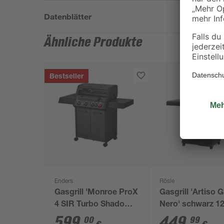
Datenblätter
Ähnliche Produkte
Bestseller
Enders
Rösle
Gasgrill 'Monroe ProX
Gasgrill 'Artiso 
4 SIR Turbo Shadow'
Nero' schwarz 12
schwarz 153,5 x 58 x
114,5 x 53 cm
599
,
449
,
00
99