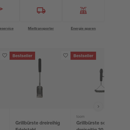
eservice
Miettransporter
Energie sparen
Bestseller
Bestseller
toom
Grillbürste dreireihig
Grillbürste schwarz