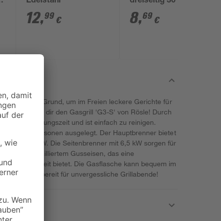
4
Edelstahl
dreiseitig 30 cm
12
,
8
,
99
69
€
€
ich der beste Grund, um im Freien leckere Gerichte für
mpfehlen wir dir den Gasgrill 'G3-S' von Rösle! Durch
kurze Zubereitungszeit und ist einfach zu reinigen.
r bis zu 15 Personen ausgelegt. Der Hauptbrenner bietet
g von 10,5 kW. Die Seitenbrenner mit 6,5 kW sorgen für
esteht aus emailliertem Gusseisen, das eine
d Langlebigkeit bietet. Die Gasflasche kann bequem im
 dich jetzt bereit für unvergessliche Grillabende!