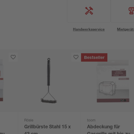
Handwerksservice
Mietgerät
Bestseller
Rösle
toom
Grillbürste Stahl 15 x
Abdeckung für