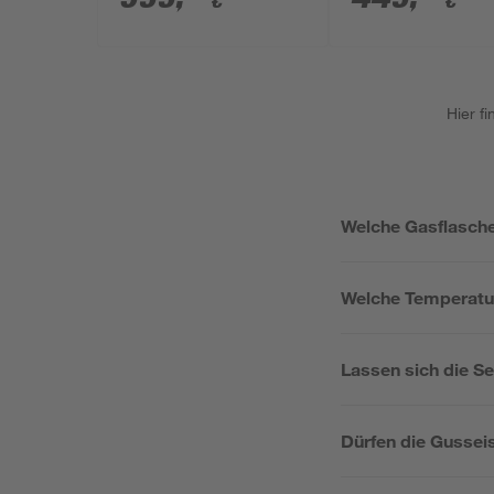
€
€
118,5 cm
Hier f
Welche Gasflasche
Welche Temperatur
Lassen sich die S
Dürfen die Gussei