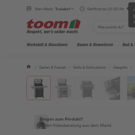
Mein Markt:
Troisdorf
Geöffnet bis 20:00 Uhr
H
e
Werkstatt & Maschinen
Bauen & Renovieren
Bad & 
/
Garten & Freizeit
/
Grills & Grillzubehör
/
Gasgrills
/
Fragen zum Produkt?
Sofort-Videoberatung aus dem Markt