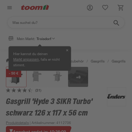
Mein Markt:
Troisdorf
✕
Hier kannst du deinen
, falls er nicht
Markt anpassen
/
Garten & Freizeit
/
Grills & Grillzubehör
/
Gasgrills
/
Gasgrills
/
stimmt.
- 50 €
+
8
(31)
Gasgrill 'Hyde 3 SIKR Turbo'
schwarz 126 x 117 x 56 cm
Produktdetails
| Artikelnummer
:
4112706
Angebot endet in:
10
:
36
:
09