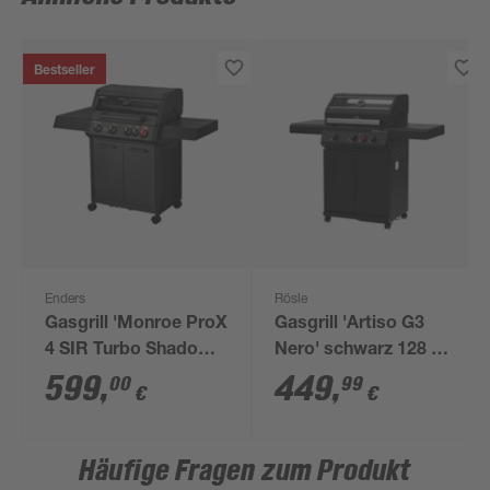
Bestseller
Enders
Rösle
Gasgrill 'Monroe ProX
Gasgrill 'Artiso G3
4 SIR Turbo Shadow'
Nero' schwarz 128 x
schwarz 153,5 x 58 x
114,5 x 53 cm
599
,
449
,
00
99
€
€
118,5 cm
Häufige Fragen zum Produkt