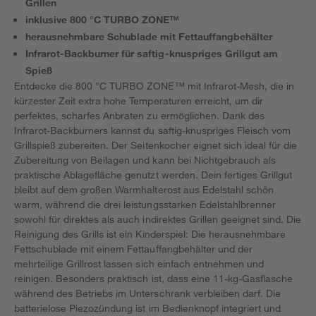
Grillen
inklusive 800 °C TURBO ZONE™
herausnehmbare Schublade mit Fettauffangbehälter
Infrarot-Backburner für saftig-knuspriges Grillgut am
Spieß
Entdecke die 800 °C TURBO ZONE™ mit Infrarot-Mesh, die in
kürzester Zeit extra hohe Temperaturen erreicht, um dir
perfektes, scharfes Anbraten zu ermöglichen. Dank des
Infrarot-Backburners kannst du saftig-knuspriges Fleisch vom
Grillspieß zubereiten. Der Seitenkocher eignet sich ideal für die
Zubereitung von Beilagen und kann bei Nichtgebrauch als
praktische Ablagefläche genutzt werden. Dein fertiges Grillgut
bleibt auf dem großen Warmhalterost aus Edelstahl schön
warm, während die drei leistungsstarken Edelstahlbrenner
sowohl für direktes als auch indirektes Grillen geeignet sind. Die
Reinigung des Grills ist ein Kinderspiel: Die herausnehmbare
Fettschublade mit einem Fettauffangbehälter und der
mehrteilige Grillrost lassen sich einfach entnehmen und
reinigen. Besonders praktisch ist, dass eine 11-kg-Gasflasche
während des Betriebs im Unterschrank verbleiben darf. Die
batterielose Piezozündung ist im Bedienknopf integriert und