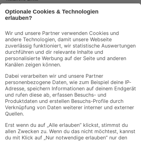
Bleib auf dem Laufenden mit unserem Newsletter
Der toom Newsletter: Keine Angebote und Aktionen mehr verpassen!
Zur Newsletter Anmeldung
Folge uns
Zahlungsarten
Versandarten
Sicher einkaufen
Jetzt die toom-App herunterladen