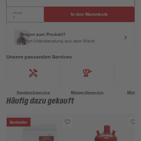
Anzahl:
In den Warenkorb
Fragen zum Produkt?
Sofort-Videoberatung aus dem Markt
Unsere passenden Services
Handwerksservice
Mietgeräteservice
Miettra
Häufig dazu gekauft
Bestseller