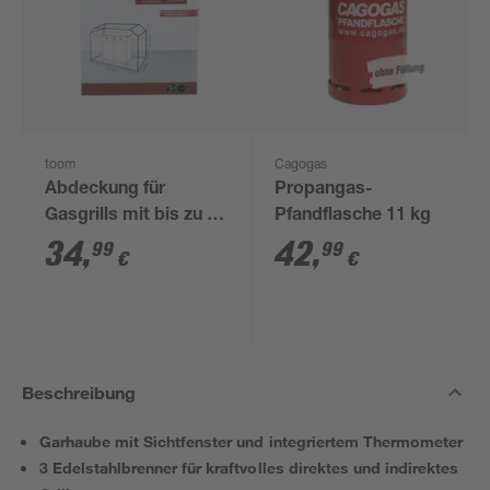
toom
Cagogas
Abdeckung für
Propangas-
Gasgrills mit bis zu 3
Pfandflasche 11 kg
Brennern 60 x 110 x
34
,
42
,
99
99
€
€
130 cm
Beschreibung
Garhaube mit Sichtfenster und integriertem Thermometer
3 Edelstahlbrenner für kraftvolles direktes und indirektes