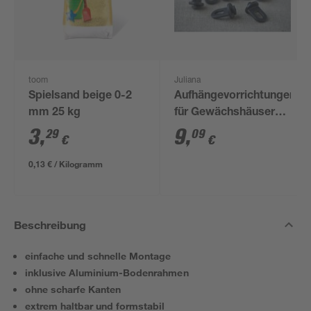
toom
Juliana
Spielsand beige 0-2
Aufhängevorrichtungen
mm 25 kg
für Gewächshäuser
schwarz 20 Stück
3
,
9
,
29
09
€
€
0,13 € / Kilogramm
Beschreibung
einfache und schnelle Montage
inklusive Aluminium-Bodenrahmen
ohne scharfe Kanten
extrem haltbar und formstabil