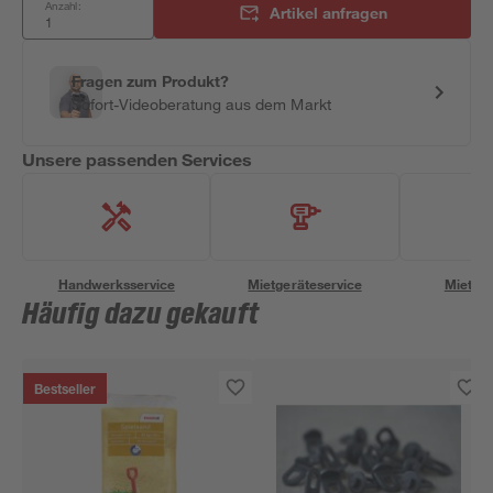
Anzahl:
Artikel anfragen
Fragen zum Produkt?
Sofort-Videoberatung aus dem Markt
Unsere passenden Services
Handwerksservice
Mietgeräteservice
Miettra
Häufig dazu gekauft
Bestseller