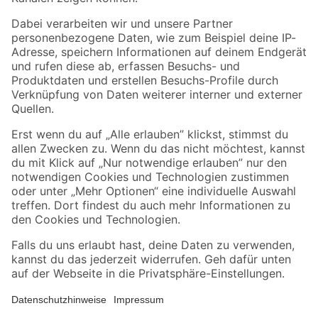
Folge uns
Zahlungsarten
Versandarten
Sicher einkaufen
Jetzt die toom-App herunterladen
Alle Preisangaben in EUR inkl. gesetzl. MwSt.. Die dargestellten Angebote sind unter
Umständen nicht in allen Märkten verfügbar. Die angegebenen Verfügbarkeiten beziehen
sich auf den unter "Mein Markt" ausgewählten toom Baumarkt. Alle Angebote und
Produkte nur solange der Vorrat reicht.
*Paketversand ab 59 € versandkostenfrei, gilt nicht für Artikel mit Speditionsversand, hier
fallen zusätzliche Versandkosten an.