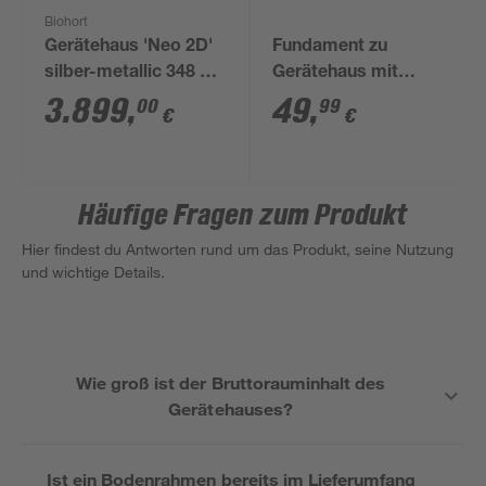
Biohort
Gerätehaus 'Neo 2D'
Fundament zu
silber-metallic 348 x
Gerätehaus mit
236 cm mit Doppeltür
Pultdach 'Lightline'
3.899
,
49
,
00
99
€
€
239 x 279 x 202 cm
Häufige Fragen zum Produkt
Hier findest du Antworten rund um das Produkt, seine Nutzung
und wichtige Details.
Wie groß ist der Bruttorauminhalt des
Gerätehauses?
Ist ein Bodenrahmen bereits im Lieferumfang