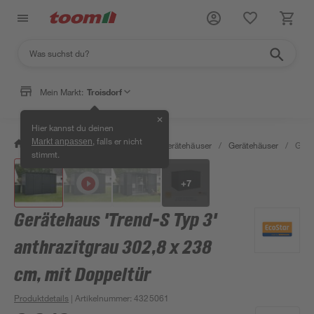
Mein Markt:
Troisdorf
✕
Hier kannst du deinen
, falls er nicht
Markt anpassen
/
Garten & Freizeit
/
Garten- & Gerätehäuser
/
Gerätehäuser
/
Gerä
stimmt.
+
7
Gerätehaus 'Trend-S Typ 3'
anthrazitgrau 302,8 x 238
cm, mit Doppeltür
Produktdetails
| Artikelnummer
:
4325061