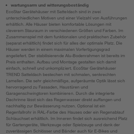
wartungsarm und witterungsbeständig
EcoStar Gerätehäuser mit Satteldach sind in zwei
unterschiedlichen Motiven und einer Vielzahl von Ausführungen
erhältlich. Alle Häuser bieten komfortable Lösungen mit
cleverem Stauraum in verschiedenen Größen und Farben. Im
Zusammenspiel mit dem funktionalen und praktischen Zubehör
(separat erhältlich) findet sich für alles der optimale Platz. Die
Häuser werden in einem maximalen Vorfertigungsgrad
angeliefert. Der stabilisierende Alu-Bodenrahmen ist bereits im
Preis enthalten. Aufbau und Montage gestalten sich damit
einfach, schnell und unkompliziert. EcoStar Gerätehäuser
TREND Satteldach bestechen mit schmalen, senkrechten
Lamellen. Die sehr gleichmäßige, aufgeräumte Optik lässt sich
hervorragend zu Fassaden, Haustüren und
Garagenschwingtoren kombinieren. Durch die integrierte
Dachrinne lässt sich das Regenwasser direkt auffangen und
nachhaltig zur Bewässerung nutzen. Optional ist ein
Regenfallrohr in RAL-Farbe des Hauses oder ein Regenablauf
Schlauchset erhältlich. Im Inneren findet sich ausreichend Platz
für Gartengeräte, Werkzeuge oder Spielzeuge und dank der
zuverlässigen Schlösser und Bänder auch für E-Bikes und