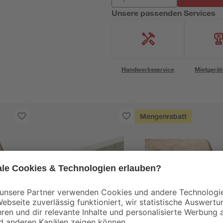
Unsere passenden Services
Handwerksservice
Mietgerät
Mengenrabatt
Kronospan