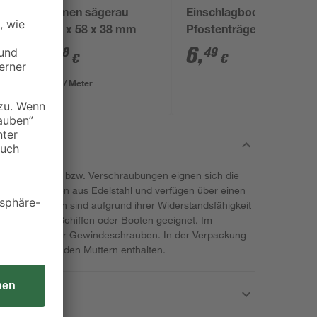
Rahmen sägerau
Einschlagbodenhülse
2000 x 58 x 38 mm
Pfostenträger 9 x 9 x
90 cm
3
,
6
,
98
49
€
€
1,99 € / Meter
möglichkeiten bzw. Verschraubungen eignen sich die
r. Sie bestehen aus Edelstahl und verfügen über einen
indeschrauben sind aufgrund ihrer Widerstandsfähigkeit
Arbeiten auf Schiffen oder Booten geeignet. Im
e Größen dieser Gewindeschrauben. In der Verpackung
ch die passenden Muttern enthalten.