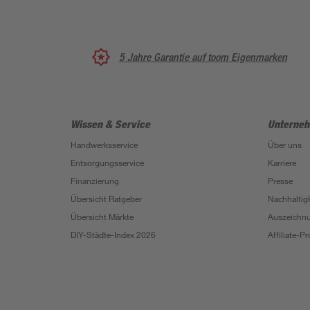
5 Jahre Garantie auf toom Eigenmarken
Wissen & Service
Unterne
Handwerksservice
Über uns
Entsorgungsservice
Karriere
Finanzierung
Presse
Übersicht Ratgeber
Nachhaltigk
Übersicht Märkte
Auszeichn
DIY-Städte-Index 2026
Affiliate-