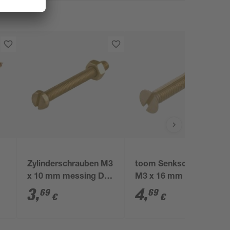
Zylinderschrauben M3
toom Senkschrauben
en
x 10 mm messing DIN
M3 x 16 mm 18 Stück
84 21 Stück
3
,
4
,
69
69
€
€