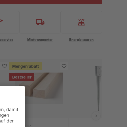
eservice
Miettransporter
Energie sparen
Mengenrabatt
Bestseller
binderholz