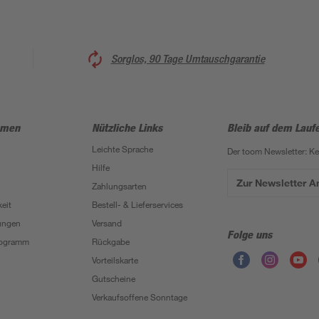
Sorglos, 90 Tage Umtauschgarantie
hmen
Nützliche Links
Bleib auf dem Lauf
Leichte Sprache
Der toom Newsletter: K
Hilfe
Zur Newsletter 
Zahlungsarten
eit
Bestell- & Lieferservices
ungen
Versand
Folge uns
Programm
Rückgabe
Vorteilskarte
Gutscheine
Verkaufsoffene Sonntage