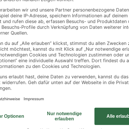
tte
Vierkantpfosten grün
OSB3-Verlegeplatte
9 x 9 x 180 cm
'Cityboard'
90 x
ungeschliffen 1690 x
15
,
7
,
49
59
€
€
/ m²
634 x 15 mm
8,61 € / Meter
8,12 € / Pack
Für eine Vielzahl von Anwendungs
Gewindeschrauben von Seilflechte
rn
klassischen Zylinderkopf. Die Gew
und langen Lebensdauer auch für 
Sortiment finden Sie verschieden
sind ggf. neben den Schrauben au