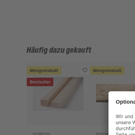
Häufig dazu gekauft
Mengenrabatt
Mengenrabatt
Bestseller
binderholz
Kronospan