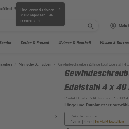
geöffnet
✕
Hier kannst du deinen
, falls
Markt anpassen
er nicht stimmt.
Mein 
Sanitär
Garten & Freizeit
Wohnen & Haushalt
Wissen & Servic
hrauben
/
Metrische Schrauben
/
Gewindeschrauben Zylinderkopf Edelstahl 4 
Gewindeschraube
Edelstahl 4 x 4
Produktdetails
| Artikelnummer
:
1600254
Länge und Durchmesser auswähl
Varianten aufrufen:
40 mm | 4 mm
|
Im Markt bestellbar