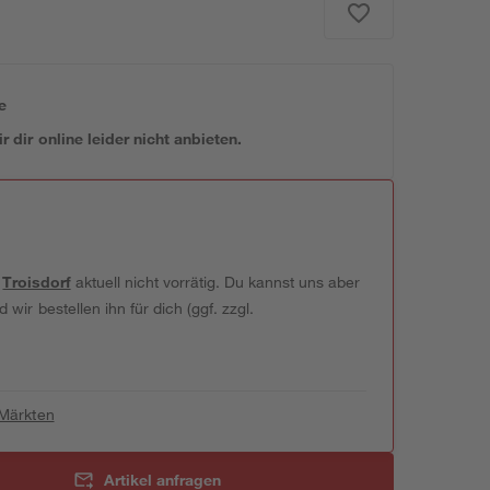
e
 dir online leider nicht anbieten.
t
Troisdorf
aktuell nicht vorrätig. Du kannst uns aber
wir bestellen ihn für dich (ggf. zzgl.
 Märkten
Artikel anfragen