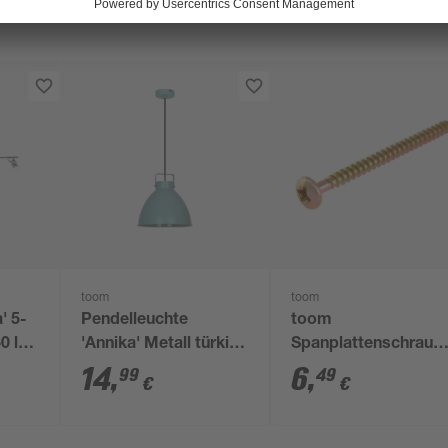
toom
toom
' 5-
Pendelleuchte
toom
0 lm
'Annika' Metall türkis
Spanplattenschraub
15
Ø 25 cm
'Basic' Ø 5 x 20 mm
14
,
6
,
99
49
€
€
50 Stück