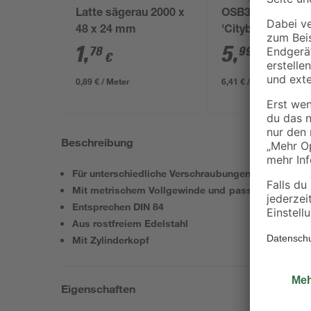
Latte sägerau 2000 x
OSB3-Verlegepla
48 x 24 mm
'Cityboard'
ungeschliffen 16
1
,
5
,
78
99
€
€
/ m²
634 x 12 mm
0,89 € / Meter
6,41 € / Pack
Beschreibung
Für unterschiedliche Verschraubungen einsetzbar
Mit metrischem Vollgewinde und passenden Mutte
Entsprechen DIN 84
Aus rostfreiem Edelstahl
Mit Zylinderkopf
Eigenschaften