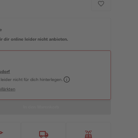
e
 dir online leider nicht anbieten.
sdorf
leider nicht für dich hinterlegen.
 Märkten
In den Warenkorb