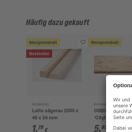
Häufig dazu gekauft
Mengenrabatt
Mengenrabatt
Bestseller
binderholz
Kronospan
Latte sägerau 2000 x
OSB3-Verlegepla
48 x 24 mm
'Cityboard'
ungeschliffen 16
1
,
5
,
78
99
€
€
/ m²