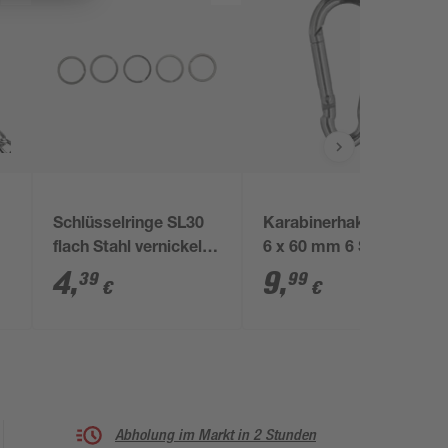
Schlüsselringe SL30
Karabinerhaken Eisen
flach Stahl vernickelt
6 x 60 mm 6 Stück
5 Stück
4
,
9
,
39
99
€
€
Abholung im Markt in 2 Stunden