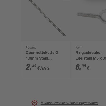
Pösamo
toom
Gourmettekette Ø
Ringschrauben
1,0mm Stahl
Edelstahl M6 x 3
vernickelt
10 mm 4 Stück
2
,
6
,
49
99
€
€
/ Meter
5 Jahre Garantie auf toom Eigenmarken