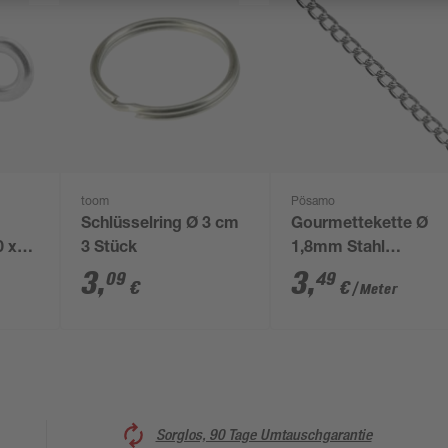
toom
Pösamo
Schlüsselring Ø 3 cm
Gourmettekette Ø
0 x
3 Stück
1,8mm Stahl
vernickelt
3
,
3
,
09
49
€
€
/ Meter
Sorglos, 90 Tage Umtauschgarantie