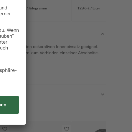
0,13 € / Kilogramm
12,46 € / Liter
schweißt; für den dekorativen Inneneinsatz geeignet.
gebogen werden zum Verbinden einzelner Abschnitte.