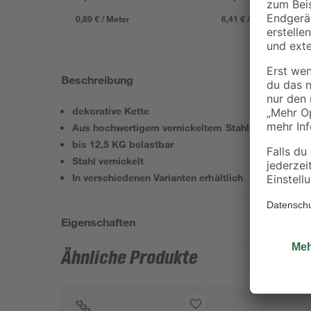
634 x 12 mm
0,89 € / Meter
6,41 € / Pack
Beschreibung
dekorative Kette
Aus hochwertigem vernickeltem Stahl
bis 12,5 KG belastbar
Stahl vernickelt
In verschiedenen Varianten erhältlich
Eigenschaften
Ähnliche Produkte