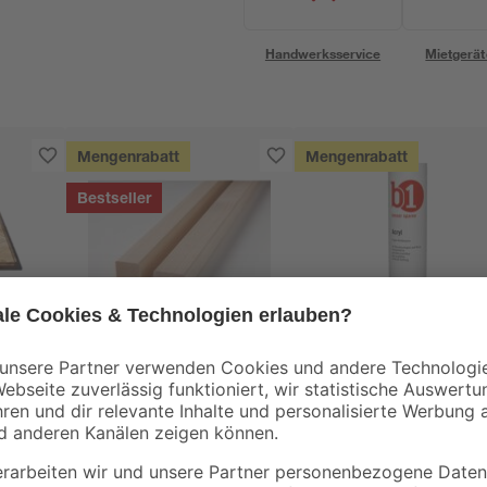
Handwerksservice
Mietgerät
Mengenrabatt
Mengenrabatt
Bestseller
binderholz
B1
tte
Latte gehobelt 2000 x
Acryl weiß 280 ml
44 x 24 mm
90 x
3
,
1
,
98
99
€
€