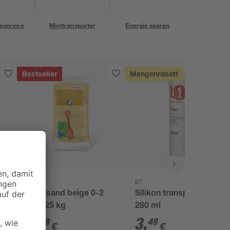
eservice
Miettransporter
Energie sparen
Bestseller
Mengenrabatt
toom
B1
Spielsand beige 0-2
Silikon transparent
mm 25 kg
280 ml
3
,
3
,
29
49
€
€