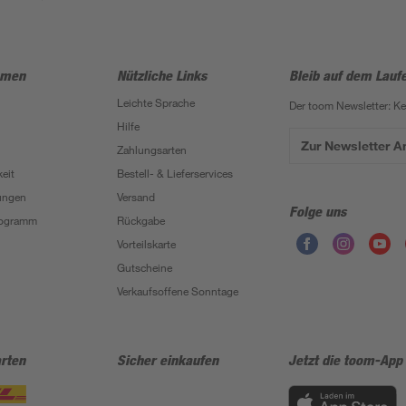
hmen
Nützliche Links
Bleib auf dem Lauf
Leichte Sprache
Der toom Newsletter: K
Hilfe
Zur Newsletter 
Zahlungsarten
eit
Bestell- & Lieferservices
ungen
Versand
Folge uns
Programm
Rückgabe
Vorteilskarte
Gutscheine
Verkaufsoffene Sonntage
rten
Sicher einkaufen
Jetzt die toom-App