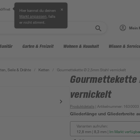
öffnet
✕
Hier kannst du deinen
, falls
Markt anpassen
er nicht stimmt.
Mein 
Sanitär
Garten & Freizeit
Wohnen & Haushalt
Wissen & Servic
ten, Seile & Drähte
/
Ketten
/
Gourmettekette Ø 2,5mm Stahl vernickelt
Gourmettekette 
vernickelt
Produktdetails
| Artikelnummer
:
1630003
Gliederlänge und Gliederbreite 
Varianten aufrufen:
12,8 mm | 8,3 mm
|
Im Markt verfügba