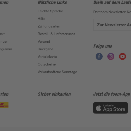
hmen
Nützliche Links
Bleib auf dem Lauf
Leichte Sprache
Der toom Newsletter: K
Hilfe
Zur Newsletter 
Zahlungsarten
eit
Bestell- & Lieferservices
ungen
Versand
Folge uns
Programm
Rückgabe
Vorteilskarte
Gutscheine
Verkaufsoffene Sonntage
rten
Sicher einkaufen
Jetzt die toom-App