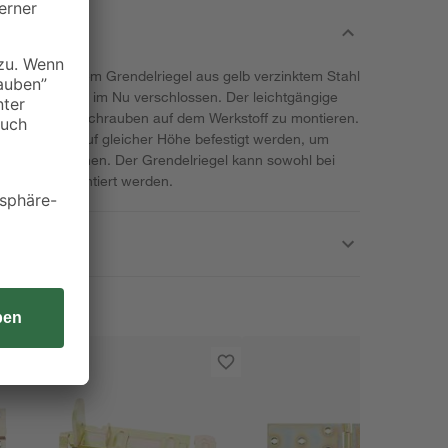
llertür, mit dem Grendelriegel aus gelb verzinktem Stahl
arke ist alles im Nu verschlossen. Der leichtgängige
hs passenden Schrauben auf dem Werkstoff zu montieren.
gel und Öse auf gleicher Höhe befestigt werden, um
s zu ermöglichen. Der Grendelriegel kann sowohl bei
agrichtung montiert werden.