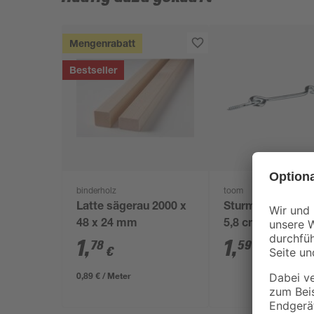
Mengenrabatt
Bestseller
binderholz
toom
Latte sägerau 2000 x
Sturmhaken mit 
48 x 24 mm
5,8 cm
1
,
1
,
78
59
€
€
0,89 € / Meter