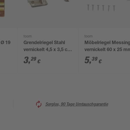
toom
toom
 Ø 19
Grendelriegel Stahl
Möbelriegel Messin
vernickelt 4,5 x 3,5 cm
vernickelt 60 x 25 m
1 Stück
3
,
5
,
29
39
€
€
Sorglos, 90 Tage Umtauschgarantie