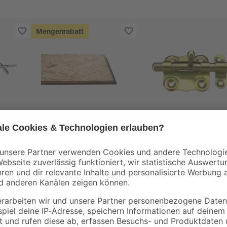
Mengenrabatt
Kronospan
toom
Öse
OSB3-Verlegeplatte
Grendelriegel verzink
'Cityboard'
6 cm
ungeschliffen 1690 x
5
,
3
,
99
59
€
€
/ m²
634 x 12 mm
6,41 € / Pack