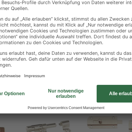
Vom Gartentor bis zur einfachen Ke
Klappen
unserer bewährten toom Qualitätsm
Grendelriegel ist einfach mit sec
Achten Sie dabei darauf, dass Rie
eine leichte Bedienung des Riegel
rechter als auch bei linker Anschl