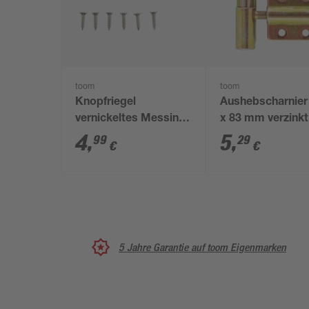
toom
toom
Knopfriegel
Aushebscharnier
vernickeltes Messing
x 83 mm verzinkt
25 x 40 mm
4
,
5
,
99
29
€
€
5 Jahre Garantie auf toom Eigenmarken