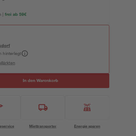
 |
frei ab 59€
sdorf
h hinterlegt
 Märkten
In den Warenkorb
eservice
Miettransporter
Energie sparen