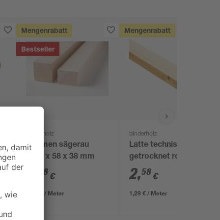
Mengenrabatt
Mengenrabatt
Bestseller
binderholz
binderholz
t
Rahmen sägerau
Latte technisch
2000 x 58 x 38 mm
getrocknet roh 2000 x
36 x 17 mm
3
,
2
,
98
58
€
€
1,99 € / Meter
1,29 € / Meter