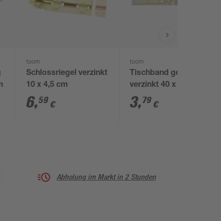
toom
toom
g
Schlossriegel verzinkt
Tischband gelb
m
10 x 4,5 cm
verzinkt 40 x 180 mm
6
,
3
,
59
79
€
€
Abholung im Markt in 2 Stunden