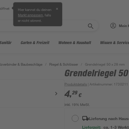
öffnet
✕
Hier kannst du deinen
, falls
Markt anpassen
er nicht stimmt.
Mein 
Sanitär
Garten & Freizeit
Wohnen & Haushalt
Wissen & Servic
lzverbinder & Baubeschläge
/
Riegel & Schlösser
/
Grendelriegel 50 x 28 mm
Grendelriegel 5
Produktdetails
| Artikelnummer
:
1730211
4
,
29
€
inkl. 19% MwSt.
Lieferung nach Haus
Lieferzeit:
ca. 1-3 Werk