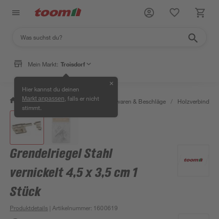
Mein Markt:
Troisdorf
✕
Hier kannst du deinen
, falls er nicht
Markt anpassen
/
Werkstatt & Maschinen
/
Eisenwaren & Beschläge
/
Holzverbinder 
stimmt.
Grendelriegel Stahl
vernickelt 4,5 x 3,5 cm 1
Stück
Produktdetails
| Artikelnummer
:
1600619