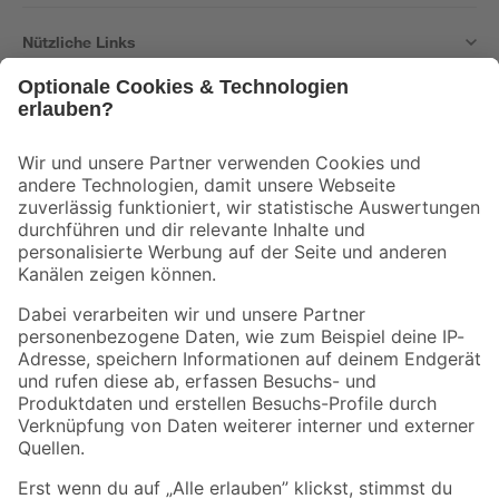
Nützliche Links
Bleib auf dem Laufenden mit unserem Newsletter
Der toom Newsletter: Keine Angebote und Aktionen mehr verpassen!
Zur Newsletter Anmeldung
Folge uns
Zahlungsarten
Versandarten
Sicher einkaufen