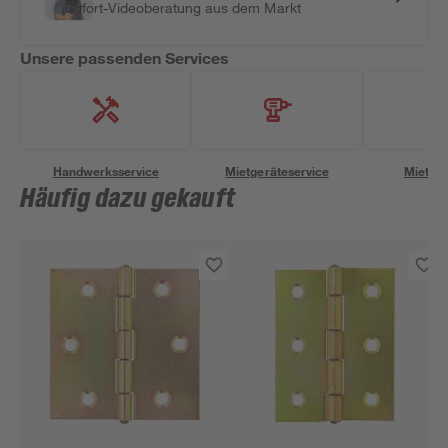
Sofort-Videoberatung aus dem Markt
Unsere passenden Services
Handwerksservice
Mietgeräteservice
Miettra
Häufig dazu gekauft