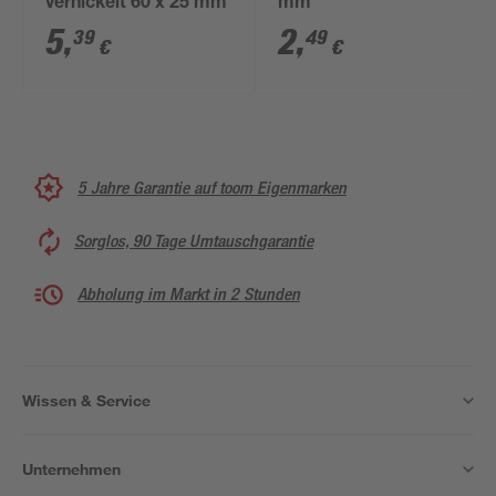
vernickelt 60 x 25 mm
mm
5
,
2
,
39
49
€
€
5 Jahre Garantie auf toom Eigenmarken
Sorglos, 90 Tage Umtauschgarantie
Abholung im Markt in 2 Stunden
Wissen & Service
Unternehmen