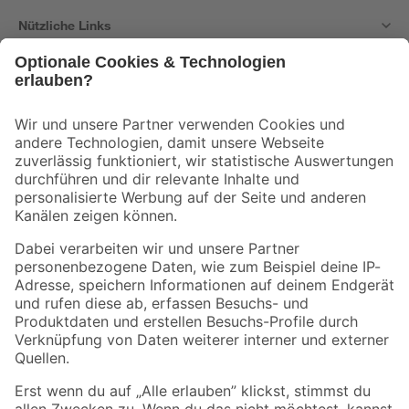
Nützliche Links
Bleib auf dem Laufenden mit unserem Newsletter
Der toom Newsletter: Keine Angebote und Aktionen mehr verpassen!
Zur Newsletter Anmeldung
Folge uns
Zahlungsarten
Versandarten
Sicher einkaufen