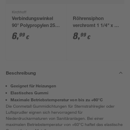
Kirchhoff
Verbindungswinkel
Röhrensiphon
90° Polypropylen 25 x
verchromt 1 1/4" x 32
25 mm
mm
6
,
8
,
99
99
€
€
Beschreibung
Geeignet für Heizungen
Elastisches Gummi
Maximale Betriebstemperatur von bis zu +60°C
Die Conmetall Gummidichtungen für Sternstrahlregler oder
Luftsprudler eignen sich hervorragend für
Niederdruckarmaturen von Sanitäranlagen. Bei einer
maximalen Betriebstemperatur von +60°C haftet das elastische