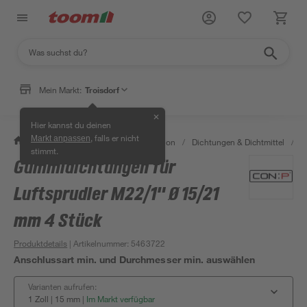
Mein Markt:
Troisdorf
✕
Hier kannst du deinen
, falls er nicht
Markt anpassen
/
Bad & Sanitär
/
Sanitärinstallation
/
Dichtungen & Dichtmittel
/
D
stimmt.
Gummidichtungen für
Luftsprudler M22/1" Ø 15/21
mm 4 Stück
Produktdetails
| Artikelnummer
:
5463722
Anschlussart min. und Durchmesser min. auswählen
Varianten aufrufen:
1 Zoll | 15 mm
|
Im Markt verfügbar