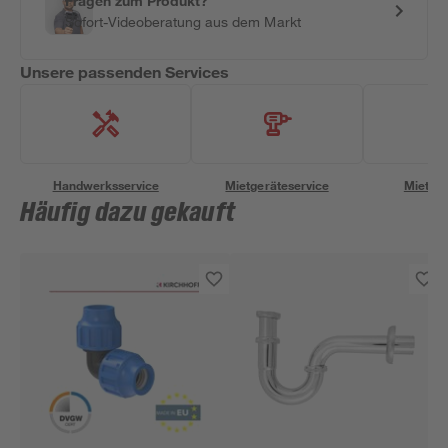
Fragen zum Produkt?
Sofort-Videoberatung aus dem Markt
Unsere passenden Services
Handwerksservice
Mietgeräteservice
Miettra
Häufig dazu gekauft